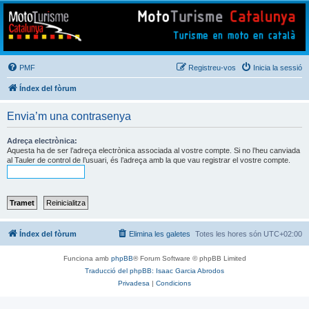
Mototurisme
Turisme en moto en català
PMF
Registreu-vos
Inicia la sessió
Índex del fòrum
Envia’m una contrasenya
Adreça electrònica:
Aquesta ha de ser l’adreça electrònica associada al vostre compte. Si no l’heu canviada
al Tauler de control de l’usuari, és l’adreça amb la que vau registrar el vostre compte.
Índex del fòrum
Elimina les galetes
Totes les hores són
UTC+02:00
Funciona amb
phpBB
® Forum Software © phpBB Limited
Traducció del phpBB: Isaac Garcia Abrodos
Privadesa
|
Condicions