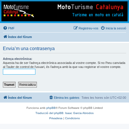
Mototurisme
Turisme en moto en català
PMF
Registreu-vos
Inicia la sessió
Índex del fòrum
Envia’m una contrasenya
Adreça electrònica:
Aquesta ha de ser l’adreça electrònica associada al vostre compte. Si no l’heu canviada
al Tauler de control de l’usuari, és l’adreça amb la que vau registrar el vostre compte.
Índex del fòrum
Elimina les galetes
Totes les hores són
UTC+02:00
Funciona amb
phpBB
® Forum Software © phpBB Limited
Traducció del phpBB: Isaac Garcia Abrodos
Privadesa
|
Condicions