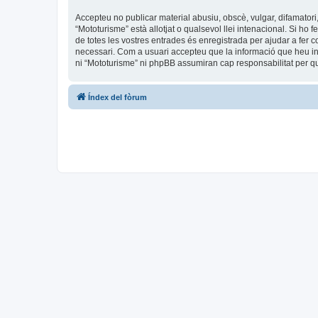
Accepteu no publicar material abusiu, obscè, vulgar, difamatori,
“Mototurisme” està allotjat o qualsevol llei intenacional. Si ho
de totes les vostres entrades és enregistrada per ajudar a fer
necessari. Com a usuari accepteu que la informació que heu i
ni “Mototurisme” ni phpBB assumiran cap responsabilitat per q
Índex del fòrum