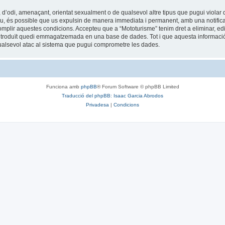
 d’odi, amenaçant, orientat sexualment o de qualsevol altre tipus que pugui violar q
 feu, és possible que us expulsin de manera immediata i permanent, amb una notificac
 complir aquestes condicions. Accepteu que a “Mototurisme” tenim dret a eliminar, 
ntroduït quedi emmagatzemada en una base de dades. Tot i que aquesta informació 
ualsevol atac al sistema que pugui comprometre les dades.
Funciona amb
phpBB
® Forum Software © phpBB Limited
Traducció del phpBB: Isaac Garcia Abrodos
Privadesa
|
Condicions