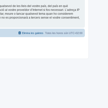
ualsevol de les lleis del vostre país, del país en què
ió al vostre proveïdor d’Internet si fos necessari. L’adreça IP
editar, moure o tancar qualsevol tema quan ho considerem
no es proporcionarà a tercers sense el vostre consentiment,
Elimina les galetes
Totes les hores són
UTC+02:00