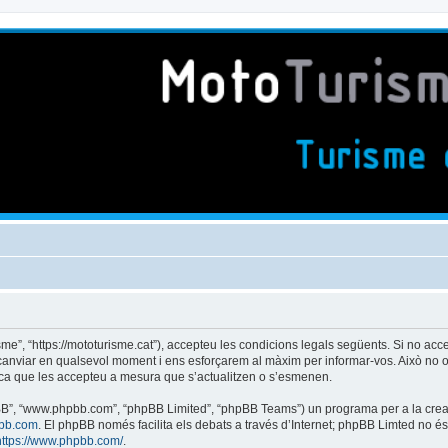
isme”, “https://mototurisme.cat”), accepteu les condicions legals següents. Si no acc
 canviar en qualsevol moment i ens esforçarem al màxim per informar-vos. Això no o
ica que les accepteu a mesura que s’actualitzen o s’esmenen.
phpBB”, “www.phpbb.com”, “phpBB Limited”, “phpBB Teams”) un programa per a la creaci
bb.com
. El phpBB només facilita els debats a través d’Internet; phpBB Limted no 
https://www.phpbb.com/
.