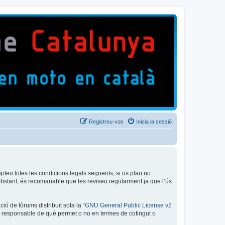
Registreu-vos
Inicia la sessió
epteu totes les condicions legals següents, si us plau no
bstant, és recomanable que les reviseu regularment ja que l’ús
ó de fòrums distribuït sota la “
GNU General Public License v2
és responsable de què permet o no en termes de cotingut o