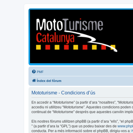
Mototurisme
Turisme en moto en català
PMF
Índex del fòrum
Mototurisme - Condicions d’ús
En accedir a “Mototurisme” (a partir d’ara “nosaltres”, “Mototur
accediu ni utilitzeu “Mototurisme”. Aquestes condicions poden
continuat de “Mototurisme” després que aquestes canvïin impl
Els nostres fòrums utilitzen phpBB (a partir d’ara “ells”, “el 
” (a partir d’ara la “GPL”) que us podeu baixar des de
www.php
conducta. Per a més informació sobre el phpBB, dirigiu-vos a: