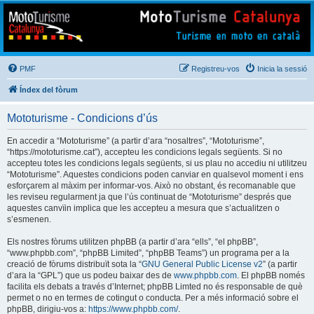
Mototurisme
Turisme en moto en català
PMF
Registreu-vos
Inicia la sessió
Índex del fòrum
Mototurisme - Condicions d’ús
En accedir a “Mototurisme” (a partir d’ara “nosaltres”, “Mototurisme”,
“https://mototurisme.cat”), accepteu les condicions legals següents. Si no
accepteu totes les condicions legals següents, si us plau no accediu ni utilitzeu
“Mototurisme”. Aquestes condicions poden canviar en qualsevol moment i ens
esforçarem al màxim per informar-vos. Això no obstant, és recomanable que
les reviseu regularment ja que l’ús continuat de “Mototurisme” després que
aquestes canvïin implica que les accepteu a mesura que s’actualitzen o
s’esmenen.
Els nostres fòrums utilitzen phpBB (a partir d’ara “ells”, “el phpBB”,
“www.phpbb.com”, “phpBB Limited”, “phpBB Teams”) un programa per a la
creació de fòrums distribuït sota la “
GNU General Public License v2
” (a partir
d’ara la “GPL”) que us podeu baixar des de
www.phpbb.com
. El phpBB només
facilita els debats a través d’Internet; phpBB Limted no és responsable de què
permet o no en termes de cotingut o conducta. Per a més informació sobre el
phpBB, dirigiu-vos a:
https://www.phpbb.com/
.