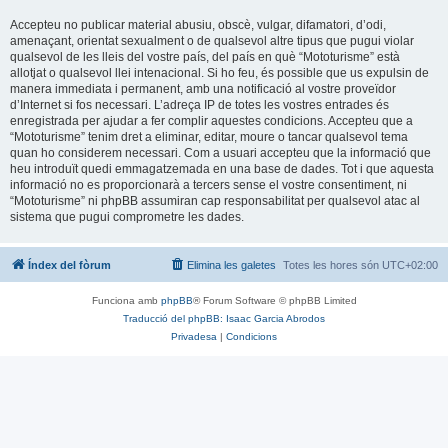
Accepteu no publicar material abusiu, obscè, vulgar, difamatori, d’odi,
amenaçant, orientat sexualment o de qualsevol altre tipus que pugui violar
qualsevol de les lleis del vostre país, del país en què “Mototurisme” està
allotjat o qualsevol llei intenacional. Si ho feu, és possible que us expulsin de
manera immediata i permanent, amb una notificació al vostre proveïdor
d’Internet si fos necessari. L’adreça IP de totes les vostres entrades és
enregistrada per ajudar a fer complir aquestes condicions. Accepteu que a
“Mototurisme” tenim dret a eliminar, editar, moure o tancar qualsevol tema
quan ho considerem necessari. Com a usuari accepteu que la informació que
heu introduït quedi emmagatzemada en una base de dades. Tot i que aquesta
informació no es proporcionarà a tercers sense el vostre consentiment, ni
“Mototurisme” ni phpBB assumiran cap responsabilitat per qualsevol atac al
sistema que pugui comprometre les dades.
Índex del fòrum
Elimina les galetes
Totes les hores són
UTC+02:00
Funciona amb
phpBB
® Forum Software © phpBB Limited
Traducció del phpBB: Isaac Garcia Abrodos
Privadesa
|
Condicions