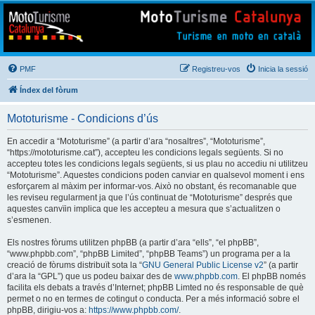
Mototurisme
Turisme en moto en català
PMF
Registreu-vos
Inicia la sessió
Índex del fòrum
Mototurisme - Condicions d’ús
En accedir a “Mototurisme” (a partir d’ara “nosaltres”, “Mototurisme”,
“https://mototurisme.cat”), accepteu les condicions legals següents. Si no
accepteu totes les condicions legals següents, si us plau no accediu ni utilitzeu
“Mototurisme”. Aquestes condicions poden canviar en qualsevol moment i ens
esforçarem al màxim per informar-vos. Això no obstant, és recomanable que
les reviseu regularment ja que l’ús continuat de “Mototurisme” després que
aquestes canvïin implica que les accepteu a mesura que s’actualitzen o
s’esmenen.
Els nostres fòrums utilitzen phpBB (a partir d’ara “ells”, “el phpBB”,
“www.phpbb.com”, “phpBB Limited”, “phpBB Teams”) un programa per a la
creació de fòrums distribuït sota la “
GNU General Public License v2
” (a partir
d’ara la “GPL”) que us podeu baixar des de
www.phpbb.com
. El phpBB només
facilita els debats a través d’Internet; phpBB Limted no és responsable de què
permet o no en termes de cotingut o conducta. Per a més informació sobre el
phpBB, dirigiu-vos a:
https://www.phpbb.com/
.