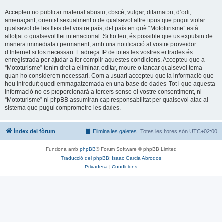
Accepteu no publicar material abusiu, obscè, vulgar, difamatori, d’odi,
amenaçant, orientat sexualment o de qualsevol altre tipus que pugui violar
qualsevol de les lleis del vostre país, del país en què “Mototurisme” està
allotjat o qualsevol llei intenacional. Si ho feu, és possible que us expulsin de
manera immediata i permanent, amb una notificació al vostre proveïdor
d’Internet si fos necessari. L’adreça IP de totes les vostres entrades és
enregistrada per ajudar a fer complir aquestes condicions. Accepteu que a
“Mototurisme” tenim dret a eliminar, editar, moure o tancar qualsevol tema
quan ho considerem necessari. Com a usuari accepteu que la informació que
heu introduït quedi emmagatzemada en una base de dades. Tot i que aquesta
informació no es proporcionarà a tercers sense el vostre consentiment, ni
“Mototurisme” ni phpBB assumiran cap responsabilitat per qualsevol atac al
sistema que pugui comprometre les dades.
Índex del fòrum
Elimina les galetes
Totes les hores són
UTC+02:00
Funciona amb
phpBB
® Forum Software © phpBB Limited
Traducció del phpBB: Isaac Garcia Abrodos
Privadesa
|
Condicions