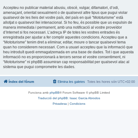
Accepteu no publicar material abusiu, obscè, vulgar, difamatori, d’odi,
amenaçant, orientat sexualment o de qualsevol altre tipus que pugui violar
qualsevol de les lleis del vostre país, del país en què “Mototurisme” està
allotjat o qualsevol llei intenacional. Si ho feu, és possible que us expulsin de
manera immediata i permanent, amb una notificació al vostre proveïdor
d’Internet si fos necessari. L’adreça IP de totes les vostres entrades és
enregistrada per ajudar a fer complir aquestes condicions. Accepteu que a
“Mototurisme” tenim dret a eliminar, editar, moure o tancar qualsevol tema
quan ho considerem necessari. Com a usuari accepteu que la informació que
heu introduït quedi emmagatzemada en una base de dades. Tot i que aquesta
informació no es proporcionarà a tercers sense el vostre consentiment, ni
“Mototurisme” ni phpBB assumiran cap responsabilitat per qualsevol atac al
sistema que pugui comprometre les dades.
Índex del fòrum
Elimina les galetes
Totes les hores són
UTC+02:00
Funciona amb
phpBB
® Forum Software © phpBB Limited
Traducció del phpBB: Isaac Garcia Abrodos
Privadesa
|
Condicions