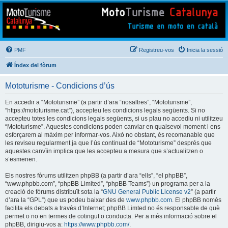
Mototurisme
Turisme en moto en català
PMF
Registreu-vos
Inicia la sessió
Índex del fòrum
Mototurisme - Condicions d’ús
En accedir a “Mototurisme” (a partir d’ara “nosaltres”, “Mototurisme”,
“https://mototurisme.cat”), accepteu les condicions legals següents. Si no
accepteu totes les condicions legals següents, si us plau no accediu ni utilitzeu
“Mototurisme”. Aquestes condicions poden canviar en qualsevol moment i ens
esforçarem al màxim per informar-vos. Això no obstant, és recomanable que
les reviseu regularment ja que l’ús continuat de “Mototurisme” després que
aquestes canvïin implica que les accepteu a mesura que s’actualitzen o
s’esmenen.
Els nostres fòrums utilitzen phpBB (a partir d’ara “ells”, “el phpBB”,
“www.phpbb.com”, “phpBB Limited”, “phpBB Teams”) un programa per a la
creació de fòrums distribuït sota la “
GNU General Public License v2
” (a partir
d’ara la “GPL”) que us podeu baixar des de
www.phpbb.com
. El phpBB només
facilita els debats a través d’Internet; phpBB Limted no és responsable de què
permet o no en termes de cotingut o conducta. Per a més informació sobre el
phpBB, dirigiu-vos a:
https://www.phpbb.com/
.