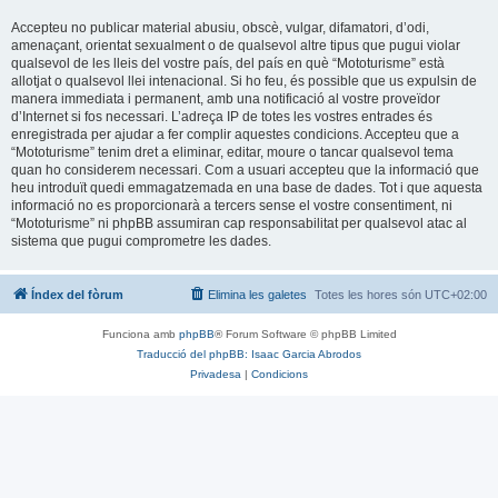
Accepteu no publicar material abusiu, obscè, vulgar, difamatori, d’odi,
amenaçant, orientat sexualment o de qualsevol altre tipus que pugui violar
qualsevol de les lleis del vostre país, del país en què “Mototurisme” està
allotjat o qualsevol llei intenacional. Si ho feu, és possible que us expulsin de
manera immediata i permanent, amb una notificació al vostre proveïdor
d’Internet si fos necessari. L’adreça IP de totes les vostres entrades és
enregistrada per ajudar a fer complir aquestes condicions. Accepteu que a
“Mototurisme” tenim dret a eliminar, editar, moure o tancar qualsevol tema
quan ho considerem necessari. Com a usuari accepteu que la informació que
heu introduït quedi emmagatzemada en una base de dades. Tot i que aquesta
informació no es proporcionarà a tercers sense el vostre consentiment, ni
“Mototurisme” ni phpBB assumiran cap responsabilitat per qualsevol atac al
sistema que pugui comprometre les dades.
Índex del fòrum
Elimina les galetes
Totes les hores són
UTC+02:00
Funciona amb
phpBB
® Forum Software © phpBB Limited
Traducció del phpBB: Isaac Garcia Abrodos
Privadesa
|
Condicions