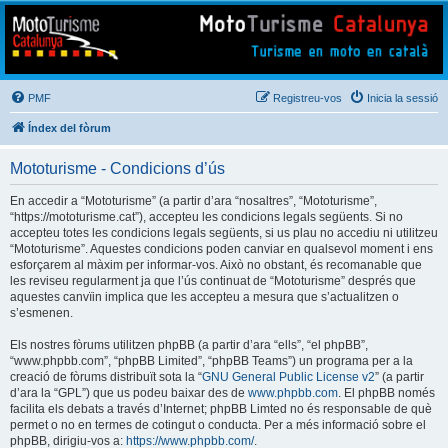
Mototurisme
Turisme en moto en català
PMF
Registreu-vos
Inicia la sessió
Índex del fòrum
Mototurisme - Condicions d’ús
En accedir a “Mototurisme” (a partir d’ara “nosaltres”, “Mototurisme”,
“https://mototurisme.cat”), accepteu les condicions legals següents. Si no
accepteu totes les condicions legals següents, si us plau no accediu ni utilitzeu
“Mototurisme”. Aquestes condicions poden canviar en qualsevol moment i ens
esforçarem al màxim per informar-vos. Això no obstant, és recomanable que
les reviseu regularment ja que l’ús continuat de “Mototurisme” després que
aquestes canvïin implica que les accepteu a mesura que s’actualitzen o
s’esmenen.
Els nostres fòrums utilitzen phpBB (a partir d’ara “ells”, “el phpBB”,
“www.phpbb.com”, “phpBB Limited”, “phpBB Teams”) un programa per a la
creació de fòrums distribuït sota la “
GNU General Public License v2
” (a partir
d’ara la “GPL”) que us podeu baixar des de
www.phpbb.com
. El phpBB només
facilita els debats a través d’Internet; phpBB Limted no és responsable de què
permet o no en termes de cotingut o conducta. Per a més informació sobre el
phpBB, dirigiu-vos a:
https://www.phpbb.com/
.