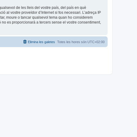
ualsevol de les lleis del vostre país, del país en què
ió al vostre proveïdor d’Internet si fos necessari. L’adreça IP
editar, moure o tancar qualsevol tema quan ho considerem
no es proporcionarà a tercers sense el vostre consentiment,
Elimina les galetes
Totes les hores són
UTC+02:00