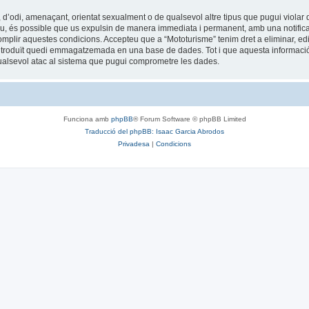
 d’odi, amenaçant, orientat sexualment o de qualsevol altre tipus que pugui violar q
 feu, és possible que us expulsin de manera immediata i permanent, amb una notificac
 complir aquestes condicions. Accepteu que a “Mototurisme” tenim dret a eliminar, 
ntroduït quedi emmagatzemada en una base de dades. Tot i que aquesta informació 
ualsevol atac al sistema que pugui comprometre les dades.
Funciona amb
phpBB
® Forum Software © phpBB Limited
Traducció del phpBB: Isaac Garcia Abrodos
Privadesa
|
Condicions