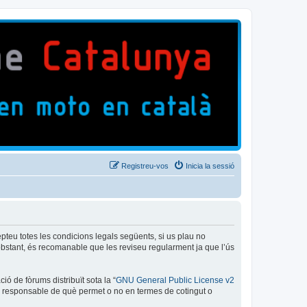
Registreu-vos
Inicia la sessió
epteu totes les condicions legals següents, si us plau no
bstant, és recomanable que les reviseu regularment ja que l’ús
ó de fòrums distribuït sota la “
GNU General Public License v2
és responsable de què permet o no en termes de cotingut o