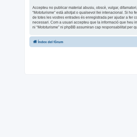
Accepteu no publicar material abusiu, obscè, vulgar, difamatori,
“Mototurisme” està allotjat o qualsevol llei intenacional. Si ho
de totes les vostres entrades és enregistrada per ajudar a fer
necessari. Com a usuari accepteu que la informació que heu i
ni “Mototurisme” ni phpBB assumiran cap responsabilitat per q
Índex del fòrum