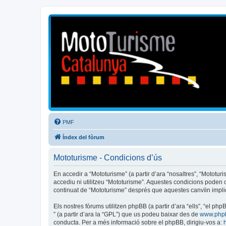
Mototurisme
Turisme en moto en català
PMF
Índex del fòrum
Mototurisme - Condicions d’ús
En accedir a “Mototurisme” (a partir d’ara “nosaltres”, “Mototur
accediu ni utilitzeu “Mototurisme”. Aquestes condicions poden
continuat de “Mototurisme” després que aquestes canvïin impl
Els nostres fòrums utilitzen phpBB (a partir d’ara “ells”, “el 
” (a partir d’ara la “GPL”) que us podeu baixar des de
www.php
conducta. Per a més informació sobre el phpBB, dirigiu-vos a: