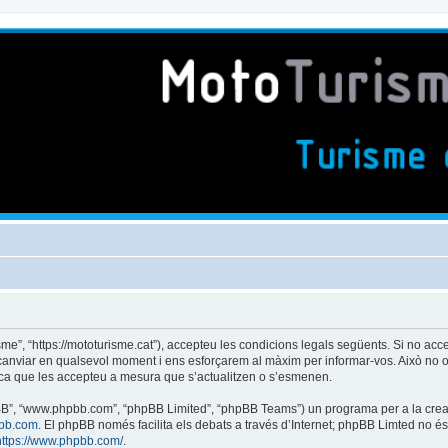
isme”, “https://mototurisme.cat”), accepteu les condicions legals següents. Si no acc
 canviar en qualsevol moment i ens esforçarem al màxim per informar-vos. Això no o
ica que les accepteu a mesura que s’actualitzen o s’esmenen.
phpBB”, “www.phpbb.com”, “phpBB Limited”, “phpBB Teams”) un programa per a la creaci
bb.com
. El phpBB només facilita els debats a través d’Internet; phpBB Limted no 
https://www.phpbb.com/
.