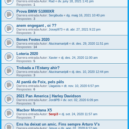
Darrera entrada Autor:
Rad
«
dv. juny 18, 2021 1:41 pm
Respostes:
1
Prova BMW S1000XR
Darrera entrada Autor:
Sergibuda
«
dg. maig 16, 2021 10:40 pm
Respostes:
3
anem engegant , oi ??
Darrera entrada Autor:
Josep973
«
dt. abr. 27, 2021 9:22 pm
Respostes:
3
Bones Festes 2020
Darrera entrada Autor:
Alucinamaripili
«
dt. des. 29, 2020 11:51 pm
Respostes:
14
Loteria 2020
Darrera entrada Autor:
Xavier
«
dj. des. 24, 2020 11:00 am
Respostes:
5
Trobada a l'Estany ahir?
Darrera entrada Autor:
Alucinamaripili
«
dj. des. 10, 2020 12:44 pm
Respostes:
3
Al pantà de Foix, pels pèls
Darrera entrada Autor:
Llagasta
«
dt. nov. 10, 2020 6:57 pm
Respostes:
6
2021 Pan America | Harley Davidson
Darrera entrada Autor:
JordiPB
«
dv. oct. 02, 2020 6:09 pm
Respostes:
5
Macbor Montana X5
Darrera entrada Autor:
Sergi3
«
dj. set. 24, 2020 11:57 am
Respostes:
7
Ens ha deixat un amic. Fins sempre Arturo V's
Darrera entrada Autor:
Jesus
«
ds. ago. 01, 2020 6:12 pm