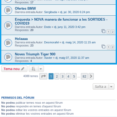
Respostes:
17
Ofertes BMW
Darrera entrada Autor:
Sergibuda
«
dj. jul. 30, 2020 6:24 pm
Enquesta > NOVA manera de funcionar a les SORTIDES -
COVID19
Darrera entrada Autor:
Dodo
«
dj. juny 11, 2020 3:42 pm
Respostes:
20
1
2
Holaaaa
Darrera entrada Autor:
Desmorafel
«
dj. maig 14, 2020 11:15 am
Respostes:
23
1
2
Noves Triumph Tiger 900
Darrera entrada Autor:
Xavier
«
dj. maig 07, 2020 11:37 am
Respostes:
4
Tema nou
Pàgina
1
de
82
1
2
3
4
5
82
Següent
4088 temes
…
Salta a
PERMISOS DEL FÒRUM
No podeu
publicar temes nous en aquest fòrum
No podeu
respondre en temes d’aquest fòrum
No podeu
editar les vostres entrades en aquest fòrum
No podeu
eliminar les vostres entrades en aquest fòrum