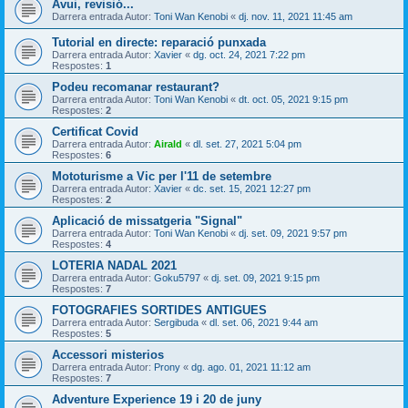
Avui, revisió...
Darrera entrada Autor:
Toni Wan Kenobi
«
dj. nov. 11, 2021 11:45 am
Tutorial en directe: reparació punxada
Darrera entrada Autor:
Xavier
«
dg. oct. 24, 2021 7:22 pm
Respostes:
1
Podeu recomanar restaurant?
Darrera entrada Autor:
Toni Wan Kenobi
«
dt. oct. 05, 2021 9:15 pm
Respostes:
2
Certificat Covid
Darrera entrada Autor:
Airald
«
dl. set. 27, 2021 5:04 pm
Respostes:
6
Mototurisme a Vic per l'11 de setembre
Darrera entrada Autor:
Xavier
«
dc. set. 15, 2021 12:27 pm
Respostes:
2
Aplicació de missatgeria "Signal"
Darrera entrada Autor:
Toni Wan Kenobi
«
dj. set. 09, 2021 9:57 pm
Respostes:
4
LOTERIA NADAL 2021
Darrera entrada Autor:
Goku5797
«
dj. set. 09, 2021 9:15 pm
Respostes:
7
FOTOGRAFIES SORTIDES ANTIGUES
Darrera entrada Autor:
Sergibuda
«
dl. set. 06, 2021 9:44 am
Respostes:
5
Accessori misterios
Darrera entrada Autor:
Prony
«
dg. ago. 01, 2021 11:12 am
Respostes:
7
Adventure Experience 19 i 20 de juny