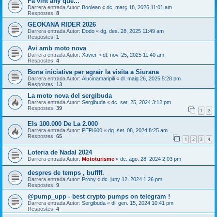
Fa vint any que...
Darrera entrada Autor:
Boolean
«
dc. març 18, 2026 11:01 am
Respostes:
8
GEOKANA RIDER 2026
Darrera entrada Autor:
Dodo
«
dg. des. 28, 2025 11:49 am
Respostes:
1
Avi amb moto nova
Darrera entrada Autor:
Xavier
«
dt. nov. 25, 2025 11:40 am
Respostes:
4
Bona iniciativa per agraír la visita a Siurana
Darrera entrada Autor:
Alucinamaripili
«
dl. maig 26, 2025 5:28 pm
Respostes:
13
La moto nova del sergibuda
Darrera entrada Autor:
Sergibuda
«
dc. set. 25, 2024 3:12 pm
Respostes:
39
1
2
Els 100.000 De La 2.000
Darrera entrada Autor:
PEPI600
«
dg. set. 08, 2024 8:25 am
Respostes:
65
1
2
3
4
Loteria de Nadal 2024
Darrera entrada Autor:
Mototurisme
«
dc. ago. 28, 2024 2:03 pm
despres de temps , buffff.
Darrera entrada Autor:
Prony
«
dc. juny 12, 2024 1:26 pm
Respostes:
9
@pump_upp - best crypto pumps on telegram !
Darrera entrada Autor:
Sergibuda
«
dl. gen. 15, 2024 10:41 pm
Respostes:
4