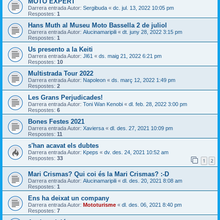
MOTO EXPERT
Darrera entrada Autor:
Sergibuda
«
dc. jul. 13, 2022 10:05 pm
Respostes:
1
Hans Muth al Museu Moto Bassella 2 de juliol
Darrera entrada Autor:
Alucinamaripili
«
dt. juny 28, 2022 3:15 pm
Respostes:
1
Us presento a la Keiti
Darrera entrada Autor:
Jl61
«
ds. maig 21, 2022 6:21 pm
Respostes:
10
Multistrada Tour 2022
Darrera entrada Autor:
Napoleon
«
ds. març 12, 2022 1:49 pm
Respostes:
2
Les Grans Perjudicades!
Darrera entrada Autor:
Toni Wan Kenobi
«
dl. feb. 28, 2022 3:00 pm
Respostes:
6
Bones Festes 2021
Darrera entrada Autor:
Xaviersa
«
dl. des. 27, 2021 10:09 pm
Respostes:
11
s'han acavat els dubtes
Darrera entrada Autor:
Kpeps
«
dv. des. 24, 2021 10:52 am
Respostes:
33
1
2
Mari Crismas? Qui coi és la Mari Crismas? :-D
Darrera entrada Autor:
Alucinamaripili
«
dl. des. 20, 2021 8:08 am
Respostes:
1
Ens ha deixat un company
Darrera entrada Autor:
Mototurisme
«
dl. des. 06, 2021 8:40 pm
Respostes:
7