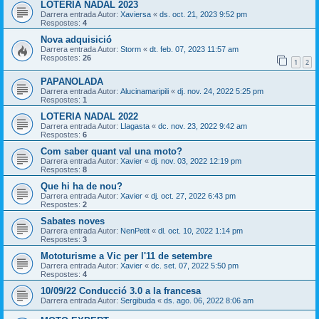
LOTERIA NADAL 2023
Darrera entrada Autor:
Xaviersa
«
ds. oct. 21, 2023 9:52 pm
Respostes:
4
Nova adquisició
Darrera entrada Autor:
Storm
«
dt. feb. 07, 2023 11:57 am
Respostes:
26
1
2
PAPANOLADA
Darrera entrada Autor:
Alucinamaripili
«
dj. nov. 24, 2022 5:25 pm
Respostes:
1
LOTERIA NADAL 2022
Darrera entrada Autor:
Llagasta
«
dc. nov. 23, 2022 9:42 am
Respostes:
6
Com saber quant val una moto?
Darrera entrada Autor:
Xavier
«
dj. nov. 03, 2022 12:19 pm
Respostes:
8
Que hi ha de nou?
Darrera entrada Autor:
Xavier
«
dj. oct. 27, 2022 6:43 pm
Respostes:
2
Sabates noves
Darrera entrada Autor:
NenPetit
«
dl. oct. 10, 2022 1:14 pm
Respostes:
3
Mototurisme a Vic per l'11 de setembre
Darrera entrada Autor:
Xavier
«
dc. set. 07, 2022 5:50 pm
Respostes:
4
10/09/22 Conducció 3.0 a la francesa
Darrera entrada Autor:
Sergibuda
«
ds. ago. 06, 2022 8:06 am