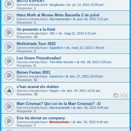
MOTO EXPERT
Darrera entrada Autor:
Sergibuda
«
dc. jul. 13, 2022 10:05 pm
Respostes:
1
Hans Muth al Museu Moto Bassella 2 de juliol
Darrera entrada Autor:
Alucinamaripili
«
dt. juny 28, 2022 3:15 pm
Respostes:
1
Us presento a la Keiti
Darrera entrada Autor:
Jl61
«
ds. maig 21, 2022 6:21 pm
Respostes:
10
Multistrada Tour 2022
Darrera entrada Autor:
Napoleon
«
ds. març 12, 2022 1:49 pm
Respostes:
2
Les Grans Perjudicades!
Darrera entrada Autor:
Toni Wan Kenobi
«
dl. feb. 28, 2022 3:00 pm
Respostes:
6
Bones Festes 2021
Darrera entrada Autor:
Xaviersa
«
dl. des. 27, 2021 10:09 pm
Respostes:
11
s'han acavat els dubtes
Darrera entrada Autor:
Kpeps
«
dv. des. 24, 2021 10:52 am
Respostes:
33
1
2
Mari Crismas? Qui coi és la Mari Crismas? :-D
Darrera entrada Autor:
Alucinamaripili
«
dl. des. 20, 2021 8:08 am
Respostes:
1
Ens ha deixat un company
Darrera entrada Autor:
Mototurisme
«
dl. des. 06, 2021 8:40 pm
Respostes:
7