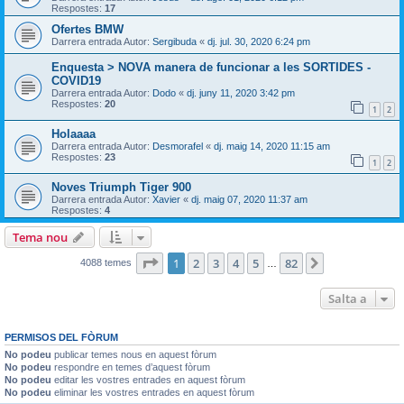
Respostes:
17
Ofertes BMW
Darrera entrada Autor:
Sergibuda
«
dj. jul. 30, 2020 6:24 pm
Enquesta > NOVA manera de funcionar a les SORTIDES -
COVID19
Darrera entrada Autor:
Dodo
«
dj. juny 11, 2020 3:42 pm
Respostes:
20
1
2
Holaaaa
Darrera entrada Autor:
Desmorafel
«
dj. maig 14, 2020 11:15 am
Respostes:
23
1
2
Noves Triumph Tiger 900
Darrera entrada Autor:
Xavier
«
dj. maig 07, 2020 11:37 am
Respostes:
4
Tema nou
Pàgina
1
de
82
1
2
3
4
5
82
Següent
4088 temes
…
Salta a
PERMISOS DEL FÒRUM
No podeu
publicar temes nous en aquest fòrum
No podeu
respondre en temes d’aquest fòrum
No podeu
editar les vostres entrades en aquest fòrum
No podeu
eliminar les vostres entrades en aquest fòrum