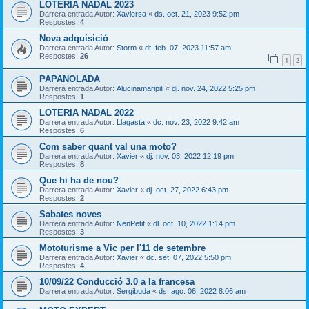
LOTERIA NADAL 2023
Darrera entrada Autor:
Xaviersa
«
ds. oct. 21, 2023 9:52 pm
Respostes:
4
Nova adquisició
Darrera entrada Autor:
Storm
«
dt. feb. 07, 2023 11:57 am
Respostes:
26
1
2
PAPANOLADA
Darrera entrada Autor:
Alucinamaripili
«
dj. nov. 24, 2022 5:25 pm
Respostes:
1
LOTERIA NADAL 2022
Darrera entrada Autor:
Llagasta
«
dc. nov. 23, 2022 9:42 am
Respostes:
6
Com saber quant val una moto?
Darrera entrada Autor:
Xavier
«
dj. nov. 03, 2022 12:19 pm
Respostes:
8
Que hi ha de nou?
Darrera entrada Autor:
Xavier
«
dj. oct. 27, 2022 6:43 pm
Respostes:
2
Sabates noves
Darrera entrada Autor:
NenPetit
«
dl. oct. 10, 2022 1:14 pm
Respostes:
3
Mototurisme a Vic per l'11 de setembre
Darrera entrada Autor:
Xavier
«
dc. set. 07, 2022 5:50 pm
Respostes:
4
10/09/22 Conducció 3.0 a la francesa
Darrera entrada Autor:
Sergibuda
«
ds. ago. 06, 2022 8:06 am