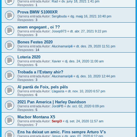
Darrera entrada Autor:
Rad
«
dv. juny 18, 2021 1:41 pm
Respostes:
1
Prova BMW S1000XR
Darrera entrada Autor:
Sergibuda
«
dg. maig 16, 2021 10:40 pm
Respostes:
3
anem engegant , oi ??
Darrera entrada Autor:
Josep973
«
dt. abr. 27, 2021 9:22 pm
Respostes:
3
Bones Festes 2020
Darrera entrada Autor:
Alucinamaripili
«
dt. des. 29, 2020 11:51 pm
Respostes:
14
Loteria 2020
Darrera entrada Autor:
Xavier
«
dj. des. 24, 2020 11:00 am
Respostes:
5
Trobada a l'Estany ahir?
Darrera entrada Autor:
Alucinamaripili
«
dj. des. 10, 2020 12:44 pm
Respostes:
3
Al pantà de Foix, pels pèls
Darrera entrada Autor:
Llagasta
«
dt. nov. 10, 2020 6:57 pm
Respostes:
6
2021 Pan America | Harley Davidson
Darrera entrada Autor:
JordiPB
«
dv. oct. 02, 2020 6:09 pm
Respostes:
5
Macbor Montana X5
Darrera entrada Autor:
Sergi3
«
dj. set. 24, 2020 11:57 am
Respostes:
7
Ens ha deixat un amic. Fins sempre Arturo V's
Darrera entrada Autor:
Jesus
«
ds. ago. 01, 2020 6:12 pm