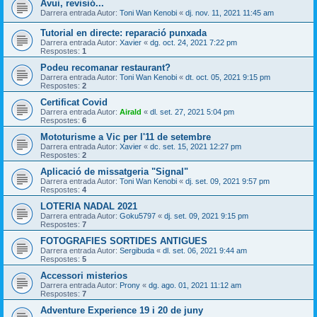
Avui, revisió...
Darrera entrada Autor:
Toni Wan Kenobi
«
dj. nov. 11, 2021 11:45 am
Tutorial en directe: reparació punxada
Darrera entrada Autor:
Xavier
«
dg. oct. 24, 2021 7:22 pm
Respostes:
1
Podeu recomanar restaurant?
Darrera entrada Autor:
Toni Wan Kenobi
«
dt. oct. 05, 2021 9:15 pm
Respostes:
2
Certificat Covid
Darrera entrada Autor:
Airald
«
dl. set. 27, 2021 5:04 pm
Respostes:
6
Mototurisme a Vic per l'11 de setembre
Darrera entrada Autor:
Xavier
«
dc. set. 15, 2021 12:27 pm
Respostes:
2
Aplicació de missatgeria "Signal"
Darrera entrada Autor:
Toni Wan Kenobi
«
dj. set. 09, 2021 9:57 pm
Respostes:
4
LOTERIA NADAL 2021
Darrera entrada Autor:
Goku5797
«
dj. set. 09, 2021 9:15 pm
Respostes:
7
FOTOGRAFIES SORTIDES ANTIGUES
Darrera entrada Autor:
Sergibuda
«
dl. set. 06, 2021 9:44 am
Respostes:
5
Accessori misterios
Darrera entrada Autor:
Prony
«
dg. ago. 01, 2021 11:12 am
Respostes:
7
Adventure Experience 19 i 20 de juny