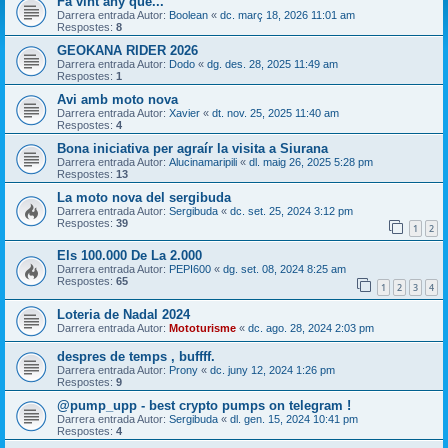
Fa vint any que...
Darrera entrada Autor:
Boolean
«
dc. març 18, 2026 11:01 am
Respostes:
8
GEOKANA RIDER 2026
Darrera entrada Autor:
Dodo
«
dg. des. 28, 2025 11:49 am
Respostes:
1
Avi amb moto nova
Darrera entrada Autor:
Xavier
«
dt. nov. 25, 2025 11:40 am
Respostes:
4
Bona iniciativa per agraír la visita a Siurana
Darrera entrada Autor:
Alucinamaripili
«
dl. maig 26, 2025 5:28 pm
Respostes:
13
La moto nova del sergibuda
Darrera entrada Autor:
Sergibuda
«
dc. set. 25, 2024 3:12 pm
Respostes:
39
1
2
Els 100.000 De La 2.000
Darrera entrada Autor:
PEPI600
«
dg. set. 08, 2024 8:25 am
Respostes:
65
1
2
3
4
Loteria de Nadal 2024
Darrera entrada Autor:
Mototurisme
«
dc. ago. 28, 2024 2:03 pm
despres de temps , buffff.
Darrera entrada Autor:
Prony
«
dc. juny 12, 2024 1:26 pm
Respostes:
9
@pump_upp - best crypto pumps on telegram !
Darrera entrada Autor:
Sergibuda
«
dl. gen. 15, 2024 10:41 pm
Respostes:
4