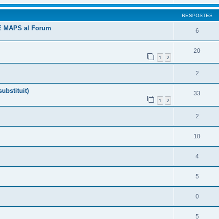
RESPOSTES
E MAPS al Forum
6
20
1
2
2
ubstituit)
33
1
2
2
10
4
5
0
5