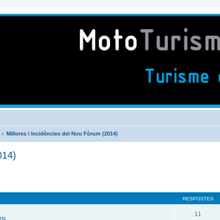
Millores i Incidències del Nou Fòrum (2014)
014)
RESPOSTES
11
ris