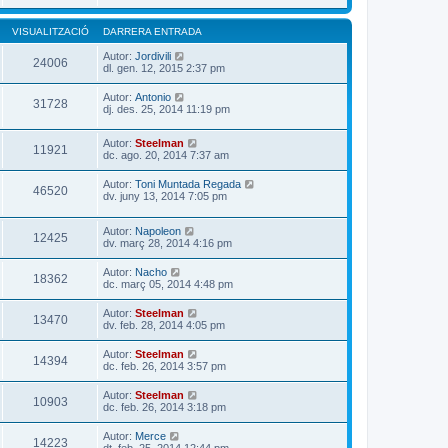
VISUALITZACIÓ
DARRERA ENTRADA
Autor:
Jordivili
24006
dl. gen. 12, 2015 2:37 pm
Autor:
Antonio
31728
dj. des. 25, 2014 11:19 pm
Autor:
Steelman
11921
dc. ago. 20, 2014 7:37 am
Autor:
Toni Muntada Regada
46520
dv. juny 13, 2014 7:05 pm
Autor:
Napoleon
12425
dv. març 28, 2014 4:16 pm
Autor:
Nacho
18362
dc. març 05, 2014 4:48 pm
Autor:
Steelman
13470
dv. feb. 28, 2014 4:05 pm
Autor:
Steelman
14394
dc. feb. 26, 2014 3:57 pm
Autor:
Steelman
10903
dc. feb. 26, 2014 3:18 pm
Autor:
Merce
14223