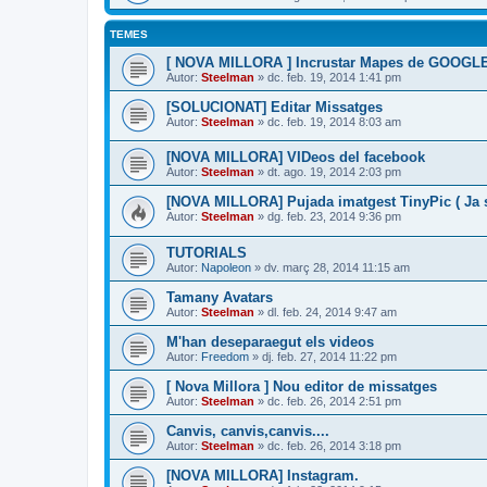
TEMES
[ NOVA MILLORA ] Incrustar Mapes de GOOGL
Autor:
Steelman
» dc. feb. 19, 2014 1:41 pm
[SOLUCIONAT] Editar Missatges
Autor:
Steelman
» dc. feb. 19, 2014 8:03 am
[NOVA MILLORA] VIDeos del facebook
Autor:
Steelman
» dt. ago. 19, 2014 2:03 pm
[NOVA MILLORA] Pujada imatgest TinyPic ( Ja s
Autor:
Steelman
» dg. feb. 23, 2014 9:36 pm
TUTORIALS
Autor:
Napoleon
» dv. març 28, 2014 11:15 am
Tamany Avatars
Autor:
Steelman
» dl. feb. 24, 2014 9:47 am
M'han deseparaegut els videos
Autor:
Freedom
» dj. feb. 27, 2014 11:22 pm
[ Nova Millora ] Nou editor de missatges
Autor:
Steelman
» dc. feb. 26, 2014 2:51 pm
Canvis, canvis,canvis....
Autor:
Steelman
» dc. feb. 26, 2014 3:18 pm
[NOVA MILLORA] Instagram.