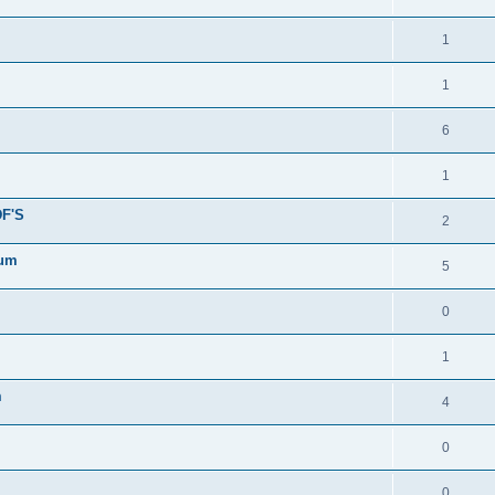
1
1
6
1
F'S
2
rum
5
0
1
m
4
0
0