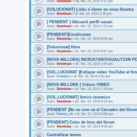
Autor:
Steelman
» dg. feb. 23, 2014 9:15 pm
[SOLUCIONAT] Links s´obren en nova finestra
Autor:
Steelman
» dl. feb. 24, 2014 1:36 pm
[ PENDENT ] Ubicació perfil usuari
Autor:
Steelman
» ds. feb. 22, 2014 2:31 pm
[PENDENT]Emoticones
Autor:
Steelman
» dc. feb. 19, 2014 8:09 am
[Solucionat] Hora
Autor:
Steelman
» dc. feb. 19, 2014 8:07 am
[NOVA MILLORA] INCRUSTAR/VISUALITZAR PD
Autor:
Steelman
» dc. feb. 19, 2014 1:54 pm
[SOL.LUCIONAT ]Enllaçar video YouTube al fo
Autor:
Freedom
» dt. feb. 18, 2014 2:52 pm
[NOVA MILLORA ] Videos VIMEO
Autor:
Steelman
» dc. feb. 19, 2014 1:34 pm
[SOL.LUCIONAT] Amics /enemics
Autor:
Steelman
» dc. feb. 19, 2014 8:10 am
[PENDENT ]No se com va el Cercador del fòru
Autor:
Ramon_vfr
» dl. feb. 17, 2014 8:05 pm
[PENDENT] Color de fons del fòrum
Autor:
Steelman
» dc. feb. 19, 2014 8:08 am
Centralitzar temes