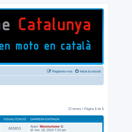
Registreu-vos
Inicia la sessió
22 temes • Pàgina
1
de
1
VISUALITZACIÓ
DARRERA ENTRADA
Autor:
Mototurisme
665653
dl. nov. 18, 2024 7:24 am