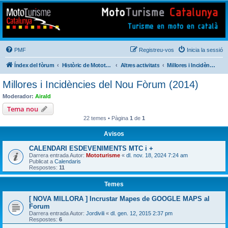
Mototurisme
Turisme en moto en català
PMF
Registreu-vos
Inicia la sessió
Índex del fòrum
Històric de Mototurisme
Altres activitats
Millores i Incidències del Nou Fòrum (2014)
Millores i Incidències del Nou Fòrum (2014)
Moderador:
Airald
Tema nou
22 temes • Pàgina
1
de
1
Avisos
CALENDARI ESDEVENIMENTS MTC i +
Darrera entrada Autor:
Mototurisme
«
dl. nov. 18, 2024 7:24 am
Publicat a
Calendaris
Respostes:
11
Temes
[ NOVA MILLORA ] Incrustar Mapes de GOOGLE MAPS al
Forum
Darrera entrada Autor:
Jordivili
«
dl. gen. 12, 2015 2:37 pm
Respostes:
6