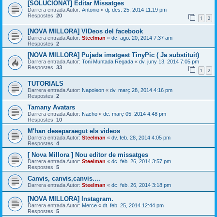
[SOLUCIONAT] Editar Missatges
Darrera entrada Autor:
Antonio
«
dj. des. 25, 2014 11:19 pm
Respostes:
20
1
2
[NOVA MILLORA] VIDeos del facebook
Darrera entrada Autor:
Steelman
«
dc. ago. 20, 2014 7:37 am
Respostes:
2
[NOVA MILLORA] Pujada imatgest TinyPic ( Ja substituit)
Darrera entrada Autor:
Toni Muntada Regada
«
dv. juny 13, 2014 7:05 pm
Respostes:
33
1
2
TUTORIALS
Darrera entrada Autor:
Napoleon
«
dv. març 28, 2014 4:16 pm
Respostes:
2
Tamany Avatars
Darrera entrada Autor:
Nacho
«
dc. març 05, 2014 4:48 pm
Respostes:
10
M'han deseparaegut els videos
Darrera entrada Autor:
Steelman
«
dv. feb. 28, 2014 4:05 pm
Respostes:
4
[ Nova Millora ] Nou editor de missatges
Darrera entrada Autor:
Steelman
«
dc. feb. 26, 2014 3:57 pm
Respostes:
5
Canvis, canvis,canvis....
Darrera entrada Autor:
Steelman
«
dc. feb. 26, 2014 3:18 pm
[NOVA MILLORA] Instagram.
Darrera entrada Autor:
Merce
«
dt. feb. 25, 2014 12:44 pm
Respostes:
5