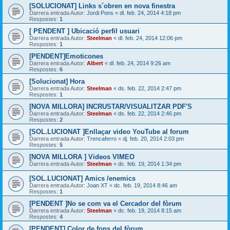
[SOLUCIONAT] Links s´obren en nova finestra
Darrera entrada Autor:
Jordi Pons
«
dl. feb. 24, 2014 4:18 pm
Respostes:
1
[ PENDENT ] Ubicació perfil usuari
Darrera entrada Autor:
Steelman
«
dl. feb. 24, 2014 12:06 pm
Respostes:
1
[PENDENT]Emoticones
Darrera entrada Autor:
Albert
«
dl. feb. 24, 2014 9:26 am
Respostes:
6
[Solucionat] Hora
Darrera entrada Autor:
Steelman
«
ds. feb. 22, 2014 2:47 pm
Respostes:
1
[NOVA MILLORA] INCRUSTAR/VISUALITZAR PDF'S
Darrera entrada Autor:
Steelman
«
ds. feb. 22, 2014 2:46 pm
Respostes:
2
[SOL.LUCIONAT ]Enllaçar video YouTube al forum
Darrera entrada Autor:
Trencaferro
«
dj. feb. 20, 2014 2:03 pm
Respostes:
5
[NOVA MILLORA ] Videos VIMEO
Darrera entrada Autor:
Steelman
«
dc. feb. 19, 2014 1:34 pm
[SOL.LUCIONAT] Amics /enemics
Darrera entrada Autor:
Joan XT
«
dc. feb. 19, 2014 8:46 am
Respostes:
1
[PENDENT ]No se com va el Cercador del fòrum
Darrera entrada Autor:
Steelman
«
dc. feb. 19, 2014 8:15 am
Respostes:
4
[PENDENT] Color de fons del fòrum