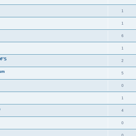
1
1
6
1
F'S
2
rum
5
0
1
m
4
0
0