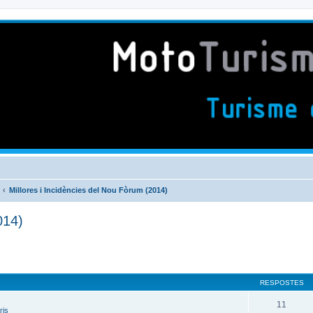
Millores i Incidències del Nou Fòrum (2014)
014)
RESPOSTES
11
ris