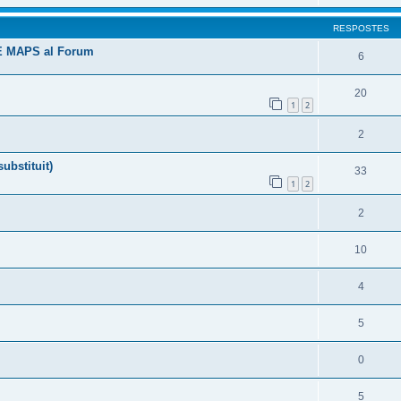
RESPOSTES
E MAPS al Forum
6
20
1
2
2
ubstituit)
33
1
2
2
10
4
5
0
5