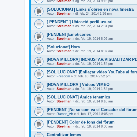
Autor:
Steelman
» dg. feb. 23, 2014 9:15 pm
[SOLUCIONAT] Links s´obren en nova finestra
Autor:
Steelman
» dl. feb. 24, 2014 1:36 pm
[ PENDENT ] Ubicació perfil usuari
Autor:
Steelman
» ds. feb. 22, 2014 2:31 pm
[PENDENT]Emoticones
Autor:
Steelman
» dc. feb. 19, 2014 8:09 am
[Solucionat] Hora
Autor:
Steelman
» dc. feb. 19, 2014 8:07 am
[NOVA MILLORA] INCRUSTAR/VISUALITZAR PD
Autor:
Steelman
» dc. feb. 19, 2014 1:54 pm
[SOL.LUCIONAT ]Enllaçar video YouTube al fo
Autor:
Freedom
» dt. feb. 18, 2014 2:52 pm
[NOVA MILLORA ] Videos VIMEO
Autor:
Steelman
» dc. feb. 19, 2014 1:34 pm
[SOL.LUCIONAT] Amics /enemics
Autor:
Steelman
» dc. feb. 19, 2014 8:10 am
[PENDENT ]No se com va el Cercador del fòru
Autor:
Ramon_vfr
» dl. feb. 17, 2014 8:05 pm
[PENDENT] Color de fons del fòrum
Autor:
Steelman
» dc. feb. 19, 2014 8:08 am
Centralitzar temes