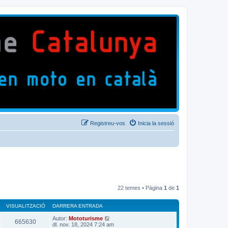
Registreu-vos
Inicia la sessió
22 temes • Pàgina
1
de
1
VISUALITZACIÓ
DARRERA ENTRADA
Autor:
Mototurisme
665630
dl. nov. 18, 2024 7:24 am