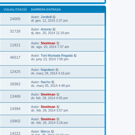
VISUALITZACIÓ
DARRERA ENTRADA
Autor:
Jordivili
24005
dl. gen. 12, 2015 2:37 pm
Autor:
Antonio
31726
dj. des. 25, 2014 11:19 pm
Autor:
Steelman
11921
dc. ago. 20, 2014 7:37 am
Autor:
Toni Muntada Regada
46517
dv. juny 13, 2014 7:05 pm
Autor:
Napoleon
12425
dv. març 28, 2014 4:16 pm
Autor:
Nacho
18362
dc. març 05, 2014 4:48 pm
Autor:
Steelman
13469
dv. feb. 28, 2014 4:05 pm
Autor:
Steelman
14394
dc. feb. 26, 2014 3:57 pm
Autor:
Steelman
10902
dc. feb. 26, 2014 3:18 pm
Autor:
Merce
14222