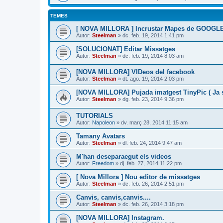
TEMES
[ NOVA MILLORA ] Incrustar Mapes de GOOGL
Autor:
Steelman
» dc. feb. 19, 2014 1:41 pm
[SOLUCIONAT] Editar Missatges
Autor:
Steelman
» dc. feb. 19, 2014 8:03 am
[NOVA MILLORA] VIDeos del facebook
Autor:
Steelman
» dt. ago. 19, 2014 2:03 pm
[NOVA MILLORA] Pujada imatgest TinyPic ( Ja s
Autor:
Steelman
» dg. feb. 23, 2014 9:36 pm
TUTORIALS
Autor:
Napoleon
» dv. març 28, 2014 11:15 am
Tamany Avatars
Autor:
Steelman
» dl. feb. 24, 2014 9:47 am
M'han deseparaegut els videos
Autor:
Freedom
» dj. feb. 27, 2014 11:22 pm
[ Nova Millora ] Nou editor de missatges
Autor:
Steelman
» dc. feb. 26, 2014 2:51 pm
Canvis, canvis,canvis....
Autor:
Steelman
» dc. feb. 26, 2014 3:18 pm
[NOVA MILLORA] Instagram.