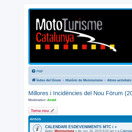
Mototurisme
Turisme en moto en català
PMF
Índex del fòrum
Històric de Mototurisme
Altres activitats
Millores i Incidències del Nou Fòrum (2
Moderador:
Airald
Tema nou
AVISOS
CALENDARI ESDEVENIMENTS MTC i +
Autor:
Mototurisme
» dg. oct. 20, 2019 8:02 pm » a
Calenda