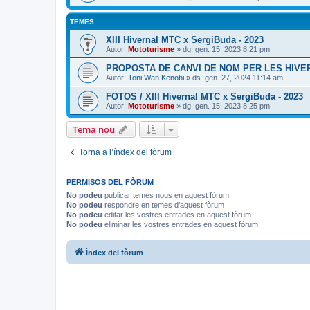
TEMES
XIII Hivernal MTC x SergiBuda - 2023
Autor:
Mototurisme
» dg. gen. 15, 2023 8:21 pm
PROPOSTA DE CANVI DE NOM PER LES HIVE
Autor:
Toni Wan Kenobi
» ds. gen. 27, 2024 11:14 am
FOTOS / XIII Hivernal MTC x SergiBuda - 2023
Autor:
Mototurisme
» dg. gen. 15, 2023 8:25 pm
Tema nou
Torna a l’índex del fòrum
PERMISOS DEL FÒRUM
No podeu
publicar temes nous en aquest fòrum
No podeu
respondre en temes d’aquest fòrum
No podeu
editar les vostres entrades en aquest fòrum
No podeu
eliminar les vostres entrades en aquest fòrum
Índex del fòrum