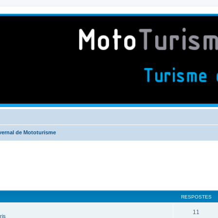
ivernal de Mototurisme
RESPOSTES
11
ris