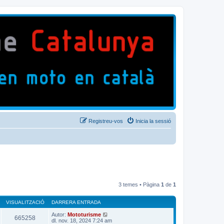
Registreu-vos
Inicia la sessió
3 temes • Pàgina
1
de
1
VISUALITZACIÓ
DARRERA ENTRADA
Autor:
Mototurisme
665258
dl. nov. 18, 2024 7:24 am