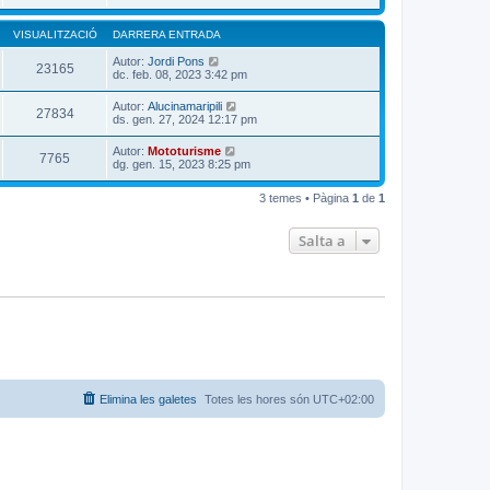
VISUALITZACIÓ
DARRERA ENTRADA
Autor:
Jordi Pons
23165
dc. feb. 08, 2023 3:42 pm
Autor:
Alucinamaripili
27834
ds. gen. 27, 2024 12:17 pm
Autor:
Mototurisme
7765
dg. gen. 15, 2023 8:25 pm
3 temes • Pàgina
1
de
1
Salta a
Elimina les galetes
Totes les hores són
UTC+02:00