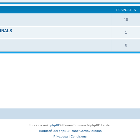
RESPOSTES
18
RNALS
1
0
Funciona amb
phpBB
® Forum Software © phpBB Limited
Traducció del phpBB: Isaac Garcia Abrodos
Privadesa
|
Condicions