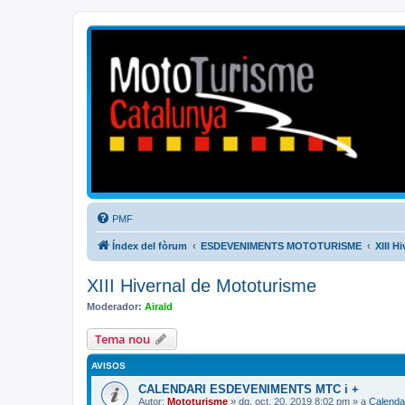
Mototurisme
Turisme en moto en català
PMF
Índex del fòrum
ESDEVENIMENTS MOTOTURISME
XIII H
XIII Hivernal de Mototurisme
Moderador:
Airald
Tema nou
AVISOS
CALENDARI ESDEVENIMENTS MTC i +
Autor:
Mototurisme
» dg. oct. 20, 2019 8:02 pm » a
Calenda