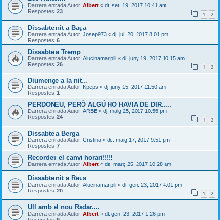
Darrera entrada Autor:
Albert
«
dt. set. 19, 2017 10:41 am
Respostes:
23
1
2
Dissabte nit a Baga
Darrera entrada Autor:
Josep973
«
dj. jul. 20, 2017 8:01 pm
Respostes:
6
Dissabte a Tremp
Darrera entrada Autor:
Alucinamaripili
«
dl. juny 19, 2017 10:15 am
Respostes:
26
1
2
Diumenge a la nit...
Darrera entrada Autor:
Kpeps
«
dj. juny 15, 2017 11:50 am
Respostes:
1
PERDONEU, PERÒ ALGÚ HO HAVIA DE DIR.....
Darrera entrada Autor:
ARBE
«
dj. maig 25, 2017 10:56 pm
Respostes:
24
1
2
Dissabte a Berga
Darrera entrada Autor:
Cristina
«
dc. maig 17, 2017 9:51 pm
Respostes:
7
Recordeu el canvi horari!!!!!
Darrera entrada Autor:
Albert
«
ds. març 25, 2017 10:28 am
Dissabte nit a Reus
Darrera entrada Autor:
Alucinamaripili
«
dl. gen. 23, 2017 4:01 pm
Respostes:
20
1
2
Ull amb el nou Radar....
Darrera entrada Autor:
Albert
«
dl. gen. 23, 2017 1:26 pm
Respostes:
9