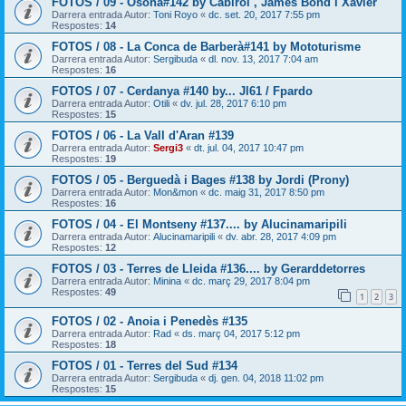
FOTOS / 09 - Osona#142 by Cabirol , James Bond i Xavier
Darrera entrada Autor:
Toni Royo
«
dc. set. 20, 2017 7:55 pm
Respostes:
14
FOTOS / 08 - La Conca de Barberà#141 by Mototurisme
Darrera entrada Autor:
Sergibuda
«
dl. nov. 13, 2017 7:04 am
Respostes:
16
FOTOS / 07 - Cerdanya #140 by... Jl61 / Fpardo
Darrera entrada Autor:
Otili
«
dv. jul. 28, 2017 6:10 pm
Respostes:
15
FOTOS / 06 - La Vall d'Aran #139
Darrera entrada Autor:
Sergi3
«
dt. jul. 04, 2017 10:47 pm
Respostes:
19
FOTOS / 05 - Berguedà i Bages #138 by Jordi (Prony)
Darrera entrada Autor:
Mon&mon
«
dc. maig 31, 2017 8:50 pm
Respostes:
16
FOTOS / 04 - El Montseny #137.... by Alucinamaripili
Darrera entrada Autor:
Alucinamaripili
«
dv. abr. 28, 2017 4:09 pm
Respostes:
12
FOTOS / 03 - Terres de Lleida #136.... by Gerarddetorres
Darrera entrada Autor:
Minina
«
dc. març 29, 2017 8:04 pm
Respostes:
49
1
2
3
FOTOS / 02 - Anoia i Penedès #135
Darrera entrada Autor:
Rad
«
ds. març 04, 2017 5:12 pm
Respostes:
18
FOTOS / 01 - Terres del Sud #134
Darrera entrada Autor:
Sergibuda
«
dj. gen. 04, 2018 11:02 pm
Respostes:
15