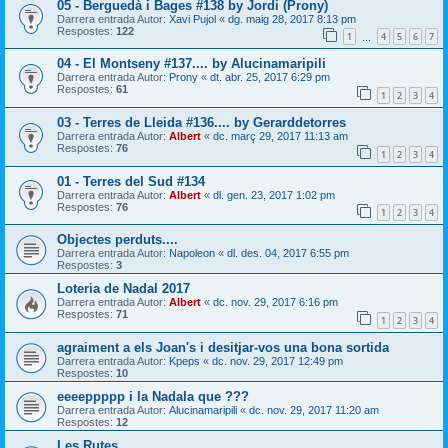
05 - Berguedà i Bages #138 by Jordi (Prony)
Darrera entrada Autor:
Xavi Pujol
«
dg. maig 28, 2017 8:13 pm
Respostes:
122
1
4
5
6
7
…
04 - El Montseny #137.... by Alucinamaripili
Darrera entrada Autor:
Prony
«
dt. abr. 25, 2017 6:29 pm
Respostes:
61
1
2
3
4
03 - Terres de Lleida #136.... by Gerarddetorres
Darrera entrada Autor:
Albert
«
dc. març 29, 2017 11:13 am
Respostes:
76
1
2
3
4
01 - Terres del Sud #134
Darrera entrada Autor:
Albert
«
dl. gen. 23, 2017 1:02 pm
Respostes:
76
1
2
3
4
Objectes perduts....
Darrera entrada Autor:
Napoleon
«
dl. des. 04, 2017 6:55 pm
Respostes:
3
Loteria de Nadal 2017
Darrera entrada Autor:
Albert
«
dc. nov. 29, 2017 6:16 pm
Respostes:
71
1
2
3
4
agraiment a els Joan's i desitjar-vos una bona sortida
Darrera entrada Autor:
Kpeps
«
dc. nov. 29, 2017 12:49 pm
Respostes:
10
eeeeppppp i la Nadala que ???
Darrera entrada Autor:
Alucinamaripili
«
dc. nov. 29, 2017 11:20 am
Respostes:
12
Les Rutes....