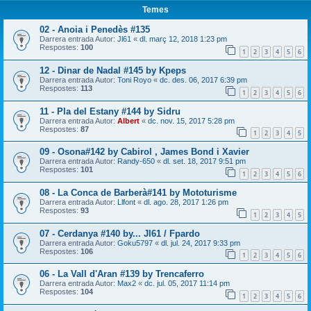
Temes
02 - Anoia i Penedès #135
Darrera entrada Autor:
Jl61
«
dl. març 12, 2018 1:23 pm
Respostes:
100
1
2
3
4
5
6
12 - Dinar de Nadal #145 by Kpeps
Darrera entrada Autor:
Toni Royo
«
dc. des. 06, 2017 6:39 pm
Respostes:
113
1
2
3
4
5
6
11 - Pla del Estany #144 by Sidru
Darrera entrada Autor:
Albert
«
dc. nov. 15, 2017 5:28 pm
Respostes:
87
1
2
3
4
5
09 - Osona#142 by Cabirol , James Bond i Xavier
Darrera entrada Autor:
Randy-650
«
dl. set. 18, 2017 9:51 pm
Respostes:
101
1
2
3
4
5
6
08 - La Conca de Barberà#141 by Mototurisme
Darrera entrada Autor:
Llfont
«
dl. ago. 28, 2017 1:26 pm
Respostes:
93
1
2
3
4
5
07 - Cerdanya #140 by... Jl61 / Fpardo
Darrera entrada Autor:
Goku5797
«
dl. jul. 24, 2017 9:33 pm
Respostes:
106
1
2
3
4
5
6
06 - La Vall d'Aran #139 by Trencaferro
Darrera entrada Autor:
Max2
«
dc. jul. 05, 2017 11:14 pm
Respostes:
104
1
2
3
4
5
6