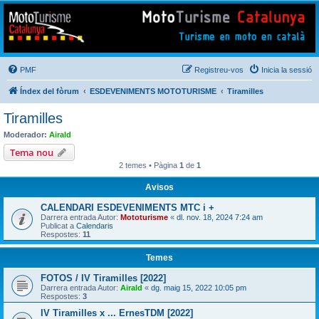
Mototurisme
Turisme en moto en català
PMF
Registreu-vos
Inicia la sessió
Índex del fòrum
ESDEVENIMENTS MOTOTURISME
Tiramilles
Tiramilles
Moderador:
Airald
Tema nou
2 temes • Pàgina
1
de
1
Avisos
CALENDARI ESDEVENIMENTS MTC i +
Darrera entrada Autor:
Mototurisme
«
dl. nov. 18, 2024 7:24 am
Publicat a
Calendaris
Respostes:
11
Temes
FOTOS / IV Tiramilles [2022]
Darrera entrada Autor:
Airald
«
dg. maig 15, 2022 10:05 pm
Respostes:
3
IV Tiramilles x ... ErnesTDM [2022]