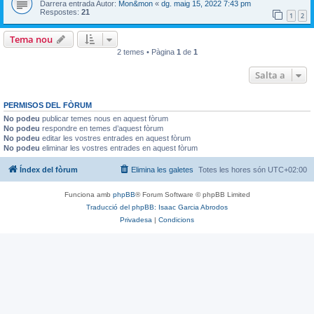
Darrera entrada Autor:
Mon&mon
«
dg. maig 15, 2022 7:43 pm
Respostes:
21
1
2
Tema nou
2 temes • Pàgina
1
de
1
Salta a
PERMISOS DEL FÒRUM
No podeu
publicar temes nous en aquest fòrum
No podeu
respondre en temes d’aquest fòrum
No podeu
editar les vostres entrades en aquest fòrum
No podeu
eliminar les vostres entrades en aquest fòrum
Índex del fòrum
Elimina les galetes
Totes les hores són
UTC+02:00
Funciona amb
phpBB
® Forum Software © phpBB Limited
Traducció del phpBB: Isaac Garcia Abrodos
Privadesa
|
Condicions