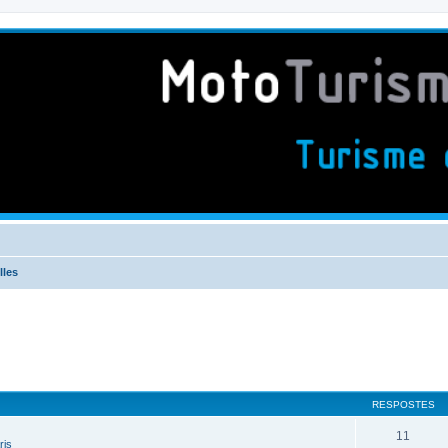
lles
RESPOSTES
11
ris