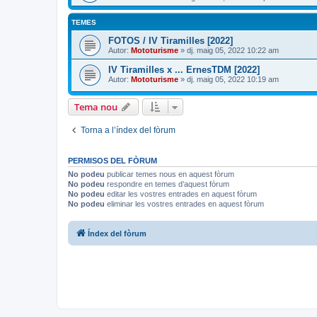
TEMES
FOTOS / IV Tiramilles [2022]
Autor:
Mototurisme
» dj. maig 05, 2022 10:22 am
IV Tiramilles x ... ErnesTDM [2022]
Autor:
Mototurisme
» dj. maig 05, 2022 10:19 am
Tema nou
Torna a l’índex del fòrum
PERMISOS DEL FÒRUM
No podeu
publicar temes nous en aquest fòrum
No podeu
respondre en temes d’aquest fòrum
No podeu
editar les vostres entrades en aquest fòrum
No podeu
eliminar les vostres entrades en aquest fòrum
Índex del fòrum