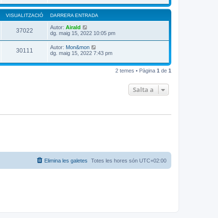
VISUALITZACIÓ
DARRERA ENTRADA
Autor:
Airald
37022
dg. maig 15, 2022 10:05 pm
Autor:
Mon&mon
30111
dg. maig 15, 2022 7:43 pm
2 temes • Pàgina
1
de
1
Salta a
Elimina les galetes
Totes les hores són
UTC+02:00