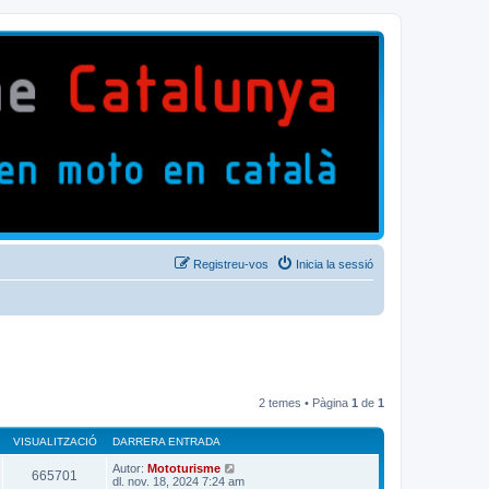
Registreu-vos
Inicia la sessió
2 temes • Pàgina
1
de
1
VISUALITZACIÓ
DARRERA ENTRADA
Autor:
Mototurisme
665701
dl. nov. 18, 2024 7:24 am