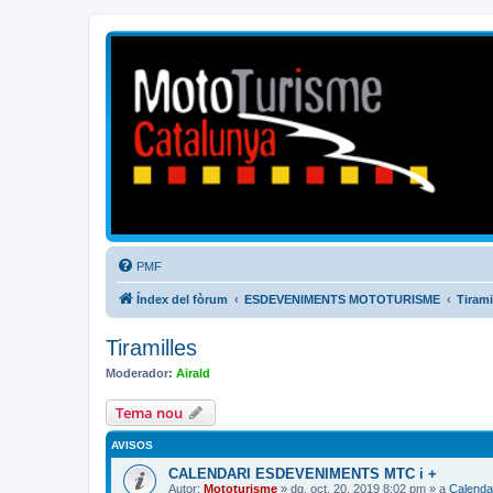
Mototurisme
Turisme en moto en català
PMF
Índex del fòrum
ESDEVENIMENTS MOTOTURISME
Tirami
Tiramilles
Moderador:
Airald
Tema nou
AVISOS
CALENDARI ESDEVENIMENTS MTC i +
Autor:
Mototurisme
» dg. oct. 20, 2019 8:02 pm » a
Calenda