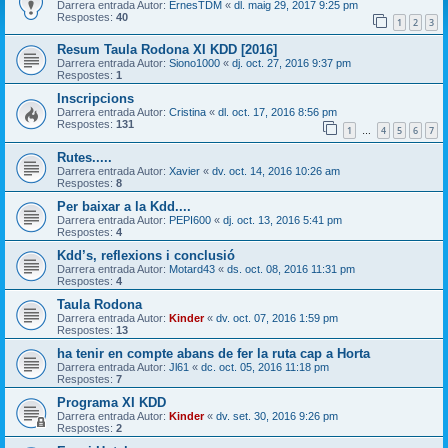
Darrera entrada Autor:
ErnesTDM
«
dl. maig 29, 2017 9:25 pm
Respostes:
40
1
2
3
Resum Taula Rodona XI KDD [2016]
Darrera entrada Autor:
Siono1000
«
dj. oct. 27, 2016 9:37 pm
Respostes:
1
Inscripcions
Darrera entrada Autor:
Cristina
«
dl. oct. 17, 2016 8:56 pm
Respostes:
131
1
4
5
6
7
…
Rutes.....
Darrera entrada Autor:
Xavier
«
dv. oct. 14, 2016 10:26 am
Respostes:
8
Per baixar a la Kdd....
Darrera entrada Autor:
PEPI600
«
dj. oct. 13, 2016 5:41 pm
Respostes:
4
Kdd’s, reflexions i conclusió
Darrera entrada Autor:
Motard43
«
ds. oct. 08, 2016 11:31 pm
Respostes:
4
Taula Rodona
Darrera entrada Autor:
Kinder
«
dv. oct. 07, 2016 1:59 pm
Respostes:
13
ha tenir en compte abans de fer la ruta cap a Horta
Darrera entrada Autor:
Jl61
«
dc. oct. 05, 2016 11:18 pm
Respostes:
7
Programa XI KDD
Darrera entrada Autor:
Kinder
«
dv. set. 30, 2016 9:26 pm
Respostes:
2