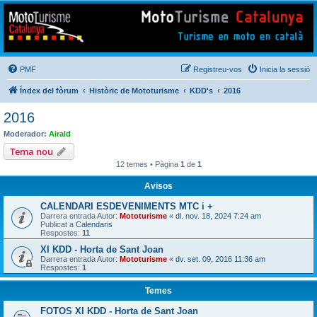
Mototurisme
Turisme en moto en català
PMF
Registreu-vos
Inicia la sessió
Índex del fòrum
Històric de Mototurisme
KDD's
2016
2016
Moderador:
Airald
Tema nou
12 temes • Pàgina
1
de
1
Avisos
CALENDARI ESDEVENIMENTS MTC i +
Darrera entrada Autor:
Mototurisme
«
dl. nov. 18, 2024 7:24 am
Publicat a
Calendaris
Respostes:
11
XI KDD - Horta de Sant Joan
Darrera entrada Autor:
Mototurisme
«
dv. set. 09, 2016 11:36 am
Respostes:
1
Temes
FOTOS XI KDD - Horta de Sant Joan