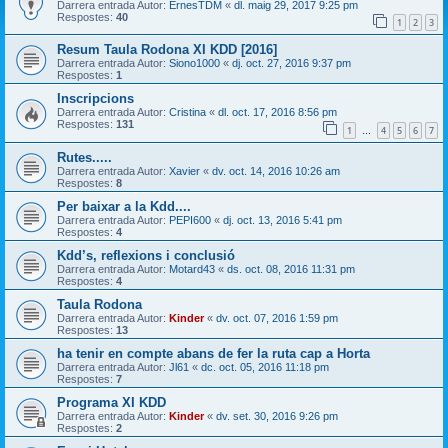
Darrera entrada Autor:
ErnesTDM
«
dl. maig 29, 2017 9:25 pm
Respostes:
40
1
2
3
Resum Taula Rodona XI KDD [2016]
Darrera entrada Autor:
Siono1000
«
dj. oct. 27, 2016 9:37 pm
Respostes:
1
Inscripcions
Darrera entrada Autor:
Cristina
«
dl. oct. 17, 2016 8:56 pm
Respostes:
131
1
4
5
6
7
…
Rutes.....
Darrera entrada Autor:
Xavier
«
dv. oct. 14, 2016 10:26 am
Respostes:
8
Per baixar a la Kdd....
Darrera entrada Autor:
PEPI600
«
dj. oct. 13, 2016 5:41 pm
Respostes:
4
Kdd’s, reflexions i conclusió
Darrera entrada Autor:
Motard43
«
ds. oct. 08, 2016 11:31 pm
Respostes:
4
Taula Rodona
Darrera entrada Autor:
Kinder
«
dv. oct. 07, 2016 1:59 pm
Respostes:
13
ha tenir en compte abans de fer la ruta cap a Horta
Darrera entrada Autor:
Jl61
«
dc. oct. 05, 2016 11:18 pm
Respostes:
7
Programa XI KDD
Darrera entrada Autor:
Kinder
«
dv. set. 30, 2016 9:26 pm
Respostes:
2