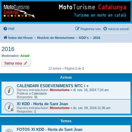
Mototurisme
Turisme en moto en català
PMF
Registreu-vos
Inicia la sessió
Índex del fòrum
Històric de Mototurisme
KDD's
2016
2016
Moderador:
Airald
Tema nou
12 temes • Pàgina
1
de
1
Avisos
CALENDARI ESDEVENIMENTS MTC i +
Darrera entrada Autor:
Mototurisme
«
dl. nov. 18, 2024 7:24 am
Publicat a
Calendaris
Respostes:
11
XI KDD - Horta de Sant Joan
Darrera entrada Autor:
Mototurisme
«
dv. set. 09, 2016 11:36 am
Respostes:
1
Temes
FOTOS XI KDD - Horta de Sant Joan