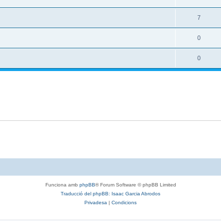
7
0
0
Funciona amb
phpBB
® Forum Software © phpBB Limited
Traducció del phpBB: Isaac Garcia Abrodos
Privadesa
|
Condicions