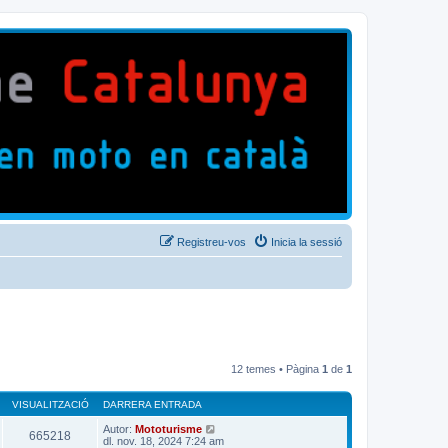
Registreu-vos
Inicia la sessió
12 temes • Pàgina
1
de
1
VISUALITZACIÓ
DARRERA ENTRADA
Autor:
Mototurisme
665218
dl. nov. 18, 2024 7:24 am