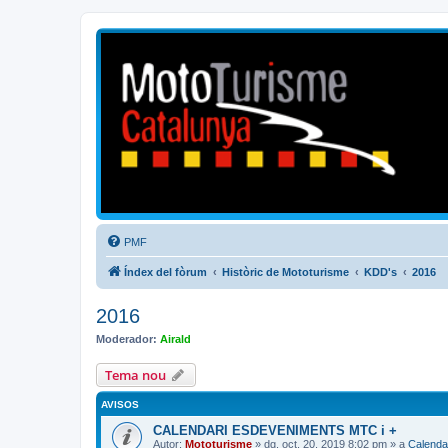
Mototurisme
Turisme en moto en català
PMF
Índex del fòrum
Històric de Mototurisme
KDD's
2016
2016
Moderador:
Airald
Tema nou
AVISOS
CALENDARI ESDEVENIMENTS MTC i +
Autor:
Mototurisme
» dg. oct. 20, 2019 8:02 pm » a
Calenda