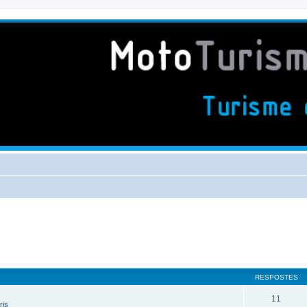
RESPOSTES
11
ris