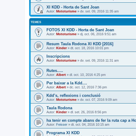
XI KDD - Horta de Sant Joan
Autor:
Mototurisme
» dv. set. 09, 2016 11:35 am
TEMES
FOTOS XI KDD - Horta de Sant Joan
Autor:
Mototurisme
» dj. oct. 06, 2016 9:51 am
Resum Taula Rodona XI KDD [2016]
Autor:
Kinder
» dt. oct. 18, 2016 10:01 pm
Inscripcions
Autor:
Mototurisme
» dv. set. 09, 2016 11:31 am
Rutes.....
Autor:
Albert
» dl. oct. 10, 2016 4:25 pm
Per baixar a la Kdd....
Autor:
Albert
» dc. oct. 12, 2016 7:36 pm
Kdd’s, reflexions i conclusió
Autor:
Mototurisme
» dv. oct. 07, 2016 9:09 am
Taula Rodona
Autor:
Kinder
» dl. set. 26, 2016 8:56 pm
ha tenir en compte abans de fer la ruta cap a Ho
Autor:
Feisser
» dt. oct. 04, 2016 10:15 am
Programa XI KDD