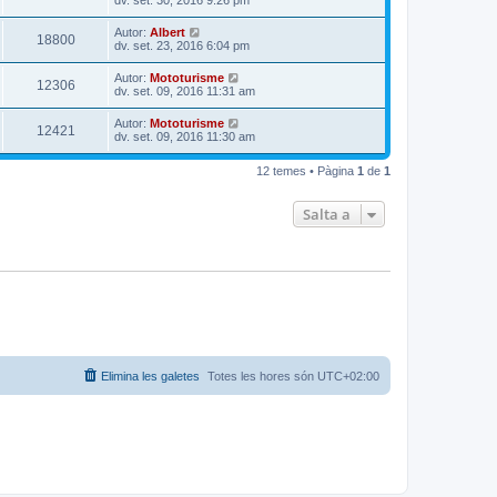
dv. set. 30, 2016 9:26 pm
Autor:
Albert
18800
dv. set. 23, 2016 6:04 pm
Autor:
Mototurisme
12306
dv. set. 09, 2016 11:31 am
Autor:
Mototurisme
12421
dv. set. 09, 2016 11:30 am
12 temes • Pàgina
1
de
1
Salta a
Elimina les galetes
Totes les hores són
UTC+02:00