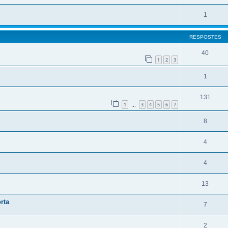
1
RESPOSTES
40
1
2
3
1
131
1
3
4
5
6
7
…
8
4
4
13
rta
7
2