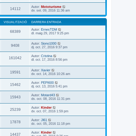
Autor:
Mototurisme
14112
dv. set. 09, 2016 11:36 am
VISUALITZACIÓ
DARRERA ENTRADA
Autor:
ErnesTDM
68389
dl. maig 29, 2017 9:25 pm
Autor:
Siono1000
9408
dj. oct. 27, 2016 9:37 pm
Autor:
Cristina
161042
dl. oct. 17, 2016 8:56 pm
Autor:
Xavier
19591
dv. oct. 14, 2016 10:26 am
Autor:
PEPI600
15462
dj. oct. 13, 2016 5:41 pm
Autor:
Motard43
15943
ds. oct. 08, 2016 11:31 pm
Autor:
Kinder
25239
dv. oct. 07, 2016 1:59 pm
Autor:
Jl61
17878
dc. oct. 05, 2016 11:18 pm
Autor:
Kinder
14437