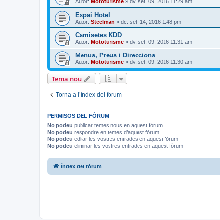
Autor:
Mototurisme
» dv. set. 09, 2016 11:29 am
Espai Hotel
Autor:
Steelman
» dc. set. 14, 2016 1:48 pm
Camisetes KDD
Autor:
Mototurisme
» dv. set. 09, 2016 11:31 am
Menus, Preus i Direccions
Autor:
Mototurisme
» dv. set. 09, 2016 11:30 am
Tema nou
Torna a l’índex del fòrum
PERMISOS DEL FÒRUM
No podeu
publicar temes nous en aquest fòrum
No podeu
respondre en temes d’aquest fòrum
No podeu
editar les vostres entrades en aquest fòrum
No podeu
eliminar les vostres entrades en aquest fòrum
Índex del fòrum