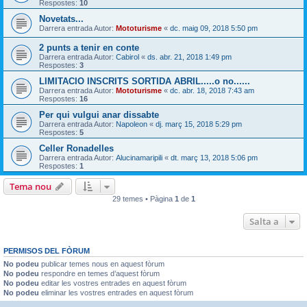
Respostes:
10
Novetats...
Darrera entrada Autor:
Mototurisme
«
dc. maig 09, 2018 5:50 pm
2 punts a tenir en conte
Darrera entrada Autor:
Cabirol
«
ds. abr. 21, 2018 1:49 pm
Respostes:
3
LIMITACIO INSCRITS SORTIDA ABRIL.....o no......
Darrera entrada Autor:
Mototurisme
«
dc. abr. 18, 2018 7:43 am
Respostes:
16
Per qui vulgui anar dissabte
Darrera entrada Autor:
Napoleon
«
dj. març 15, 2018 5:29 pm
Respostes:
5
Celler Ronadelles
Darrera entrada Autor:
Alucinamaripili
«
dt. març 13, 2018 5:06 pm
Respostes:
1
Tema nou
29 temes • Pàgina
1
de
1
Salta a
PERMISOS DEL FÒRUM
No podeu
publicar temes nous en aquest fòrum
No podeu
respondre en temes d’aquest fòrum
No podeu
editar les vostres entrades en aquest fòrum
No podeu
eliminar les vostres entrades en aquest fòrum