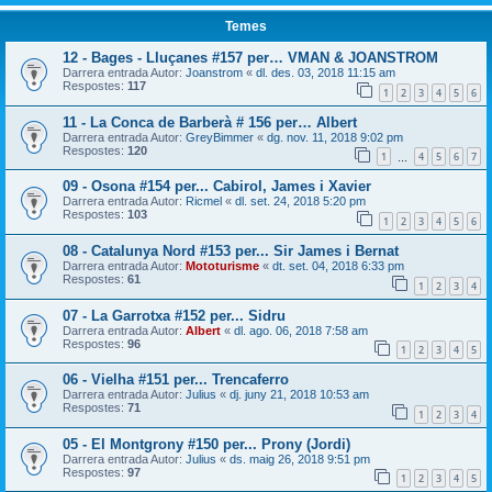
Temes
12 - Bages - Lluçanes #157 per… VMAN & JOANSTROM
Darrera entrada Autor:
Joanstrom
«
dl. des. 03, 2018 11:15 am
Respostes:
117
1
2
3
4
5
6
11 - La Conca de Barberà # 156 per… Albert
Darrera entrada Autor:
GreyBimmer
«
dg. nov. 11, 2018 9:02 pm
Respostes:
120
1
4
5
6
7
…
09 - Osona #154 per... Cabirol, James i Xavier
Darrera entrada Autor:
Ricmel
«
dl. set. 24, 2018 5:20 pm
Respostes:
103
1
2
3
4
5
6
08 - Catalunya Nord #153 per... Sir James i Bernat
Darrera entrada Autor:
Mototurisme
«
dt. set. 04, 2018 6:33 pm
Respostes:
61
1
2
3
4
07 - La Garrotxa #152 per... Sidru
Darrera entrada Autor:
Albert
«
dl. ago. 06, 2018 7:58 am
Respostes:
96
1
2
3
4
5
06 - Vielha #151 per... Trencaferro
Darrera entrada Autor:
Julius
«
dj. juny 21, 2018 10:53 am
Respostes:
71
1
2
3
4
05 - El Montgrony #150 per... Prony (Jordi)
Darrera entrada Autor:
Julius
«
ds. maig 26, 2018 9:51 pm
Respostes:
97
1
2
3
4
5