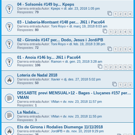
04 - Solsonés #149 by... Kpeps
Darrera entrada Autor:
Kpeps
«
dl. abr. 23, 2018 1:05 pm
Respostes:
79
1
2
3
4
03 - Llaberia-Montsant #148 per... Jl61 i Paco64
Darrera entrada Autor:
Toni Royo
«
dl. març 19, 2018 8:03 am
Respostes:
80
1
2
3
4
5
02 - Gironès #147 per... Dodo, Jesus i JordiPB
Darrera entrada Autor:
Toni Royo
«
dl. feb. 19, 2018 3:38 pm
Respostes:
72
1
2
3
4
01 - Anoia #146 by... Jl61 i Paco64
Darrera entrada Autor:
Ramon
«
dt. gen. 23, 2018 3:28 am
Respostes:
106
1
2
3
4
5
6
Loteria de Nadal 2018
Darrera entrada Autor:
Xavier
«
dj. des. 27, 2018 5:02 pm
Respostes:
50
1
2
3
DISSABTE previ MENSUAL>12 - Bages - Lluçanes #157 per…
VMAN
Darrera entrada Autor:
VMan
«
dv. nov. 23, 2018 11:57 pm
Respostes:
1
La Nadala...
Darrera entrada Autor:
VMan
«
dv. nov. 23, 2018 11:55 pm
Respostes:
3
Els de Girona i Rodalies Diumenge 11/11/2018
Darrera entrada Autor:
JordiPB
«
ds. nov. 10, 2018 9:29 pm
Respostes:
25