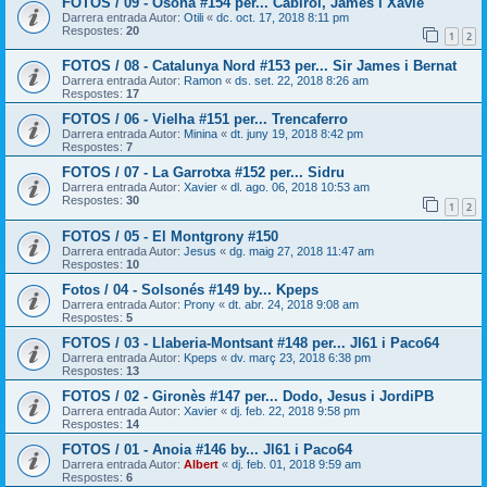
FOTOS / 09 - Osona #154 per... Cabirol, James i Xavie
Darrera entrada Autor:
Otili
«
dc. oct. 17, 2018 8:11 pm
Respostes:
20
1
2
FOTOS / 08 - Catalunya Nord #153 per... Sir James i Bernat
Darrera entrada Autor:
Ramon
«
ds. set. 22, 2018 8:26 am
Respostes:
17
FOTOS / 06 - Vielha #151 per... Trencaferro
Darrera entrada Autor:
Minina
«
dt. juny 19, 2018 8:42 pm
Respostes:
7
FOTOS / 07 - La Garrotxa #152 per... Sidru
Darrera entrada Autor:
Xavier
«
dl. ago. 06, 2018 10:53 am
Respostes:
30
1
2
FOTOS / 05 - El Montgrony #150
Darrera entrada Autor:
Jesus
«
dg. maig 27, 2018 11:47 am
Respostes:
10
Fotos / 04 - Solsonés #149 by... Kpeps
Darrera entrada Autor:
Prony
«
dt. abr. 24, 2018 9:08 am
Respostes:
5
FOTOS / 03 - Llaberia-Montsant #148 per... Jl61 i Paco64
Darrera entrada Autor:
Kpeps
«
dv. març 23, 2018 6:38 pm
Respostes:
13
FOTOS / 02 - Gironès #147 per... Dodo, Jesus i JordiPB
Darrera entrada Autor:
Xavier
«
dj. feb. 22, 2018 9:58 pm
Respostes:
14
FOTOS / 01 - Anoia #146 by... Jl61 i Paco64
Darrera entrada Autor:
Albert
«
dj. feb. 01, 2018 9:59 am
Respostes:
6