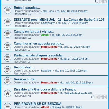
1
2
Rutes i parades...
Darrera entrada Autor:
Jordi Pons
«
ds. nov. 10, 2018 1:19 pm
Respostes:
10
DISSABTE previ MENSUAL - 11 - La Conca de Barberà # 156
Darrera entrada Autor:
Capsigrany
«
dg. nov. 04, 2018 8:53 pm
Respostes:
2
Canvis en la ruta i visites..
Darrera entrada Autor:
Airald
«
ds. ago. 25, 2018 3:13 pm
Respostes:
11
Canvi horari en aquesta sortida...
Darrera entrada Autor:
Mototurisme
«
dj. ago. 23, 2018 7:33 pm
Respostes:
1
Particularitats d'aquesta sortida...
Darrera entrada Autor:
Mototurisme
«
dt. jul. 17, 2018 2:45 am
Respostes:
2
Recordatori....
Darrera entrada Autor:
Napoleon
«
dg. juny 10, 2018 10:59 pm
Respostes:
3
Reserva curta...
Darrera entrada Autor:
Mototurisme
«
dc. maig 30, 2018 12:20 pm
Dissabte a la Garrotxa o dilluns a França.
Darrera entrada Autor:
Mototurisme
«
dl. maig 28, 2018 11:20 am
Respostes:
42
1
2
3
PER PROVEÏR-SE DE BENZINA
Darrera entrada Autor:
Albert
«
dl. maig 14, 2018 9:58 am