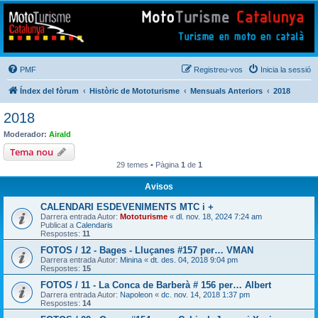
Mototurisme
Turisme en moto en català
PMF
Registreu-vos
Inicia la sessió
Índex del fòrum
Històric de Mototurisme
Mensuals Anteriors
2018
2018
Moderador:
Airald
Tema nou
29 temes • Pàgina
1
de
1
Avisos
CALENDARI ESDEVENIMENTS MTC i +
Darrera entrada Autor:
Mototurisme
«
dl. nov. 18, 2024 7:24 am
Publicat a
Calendaris
Respostes:
11
FOTOS / 12 - Bages - Lluçanes #157 per… VMAN
Darrera entrada Autor:
Minina
«
dt. des. 04, 2018 9:04 pm
Respostes:
15
FOTOS / 11 - La Conca de Barberà # 156 per… Albert
Darrera entrada Autor:
Napoleon
«
dc. nov. 14, 2018 1:37 pm
Respostes:
14