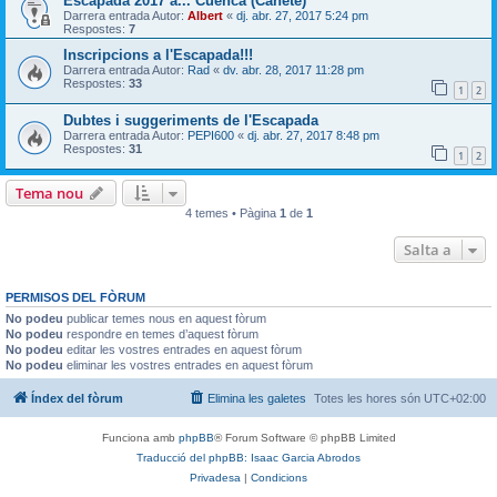
Escapada 2017 a... Cuenca (Cañete)
Darrera entrada Autor:
Albert
«
dj. abr. 27, 2017 5:24 pm
Respostes:
7
Inscripcions a l'Escapada!!!
Darrera entrada Autor:
Rad
«
dv. abr. 28, 2017 11:28 pm
Respostes:
33
1
2
Dubtes i suggeriments de l'Escapada
Darrera entrada Autor:
PEPI600
«
dj. abr. 27, 2017 8:48 pm
Respostes:
31
1
2
Tema nou
4 temes • Pàgina
1
de
1
Salta a
PERMISOS DEL FÒRUM
No podeu
publicar temes nous en aquest fòrum
No podeu
respondre en temes d’aquest fòrum
No podeu
editar les vostres entrades en aquest fòrum
No podeu
eliminar les vostres entrades en aquest fòrum
Índex del fòrum
Elimina les galetes
Totes les hores són
UTC+02:00
Funciona amb
phpBB
® Forum Software © phpBB Limited
Traducció del phpBB: Isaac Garcia Abrodos
Privadesa
|
Condicions