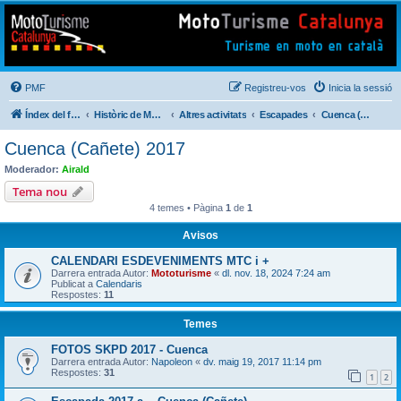
Mototurisme
Turisme en moto en català
PMF
Registreu-vos
Inicia la sessió
Índex del fòrum
Històric de Mototurisme
Altres activitats
Escapades
Cuenca (Cañete) 2017
Cuenca (Cañete) 2017
Moderador:
Airald
Tema nou
4 temes • Pàgina
1
de
1
Avisos
CALENDARI ESDEVENIMENTS MTC i +
Darrera entrada Autor:
Mototurisme
«
dl. nov. 18, 2024 7:24 am
Publicat a
Calendaris
Respostes:
11
Temes
FOTOS SKPD 2017 - Cuenca
Darrera entrada Autor:
Napoleon
«
dv. maig 19, 2017 11:14 pm
Respostes:
31
1
2