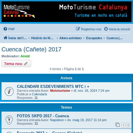
Mototurisme
Turisme en moto en català
PMF
Registreu-vos
Inicia la sessió
Índex del fòrum
Històric de Mototurisme
Altres activitats
Escapades
Cuenca (Cañete) 2017
Cuenca (Cañete) 2017
Moderador:
Airald
Tema nou
4 temes • Pàgina
1
de
1
Avisos
CALENDARI ESDEVENIMENTS MTC i +
Darrera entrada Autor:
Mototurisme
«
dl. nov. 18, 2024 7:24 am
Publicat a
Calendaris
Respostes:
11
Temes
FOTOS SKPD 2017 - Cuenca
Darrera entrada Autor:
Napoleon
«
dv. maig 19, 2017 11:14 pm
Respostes:
31
1
2