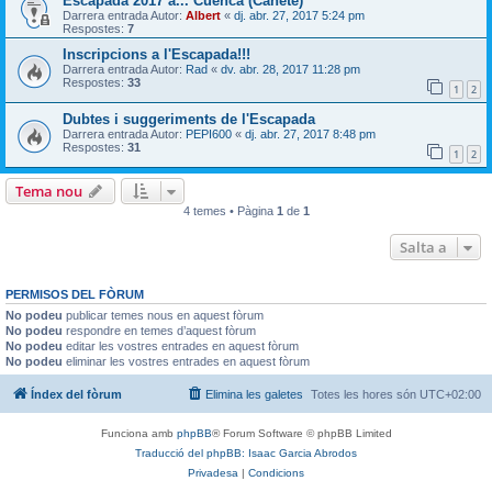
Escapada 2017 a... Cuenca (Cañete)
Darrera entrada Autor:
Albert
«
dj. abr. 27, 2017 5:24 pm
Respostes:
7
Inscripcions a l'Escapada!!!
Darrera entrada Autor:
Rad
«
dv. abr. 28, 2017 11:28 pm
Respostes:
33
1
2
Dubtes i suggeriments de l'Escapada
Darrera entrada Autor:
PEPI600
«
dj. abr. 27, 2017 8:48 pm
Respostes:
31
1
2
Tema nou
4 temes • Pàgina
1
de
1
Salta a
PERMISOS DEL FÒRUM
No podeu
publicar temes nous en aquest fòrum
No podeu
respondre en temes d’aquest fòrum
No podeu
editar les vostres entrades en aquest fòrum
No podeu
eliminar les vostres entrades en aquest fòrum
Índex del fòrum
Elimina les galetes
Totes les hores són
UTC+02:00
Funciona amb
phpBB
® Forum Software © phpBB Limited
Traducció del phpBB: Isaac Garcia Abrodos
Privadesa
|
Condicions