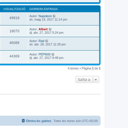
VISUALITZACIÓ
DARRERA ENTRADA
Autor:
Napoleon
49918
dv. maig 19, 2017 11:14 pm
Autor:
Albert
18070
dj. abr. 27, 2017 5:24 pm
Autor:
Rad
46089
dv. abr. 28, 2017 11:28 pm
Autor:
PEPI600
44369
dj. abr. 27, 2017 8:48 pm
4 temes • Pàgina
1
de
1
Salta a
Elimina les galetes
Totes les hores són
UTC+02:00