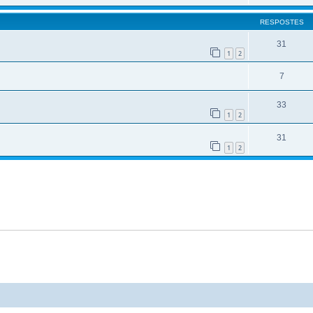
RESPOSTES
31
1
2
7
33
1
2
31
1
2