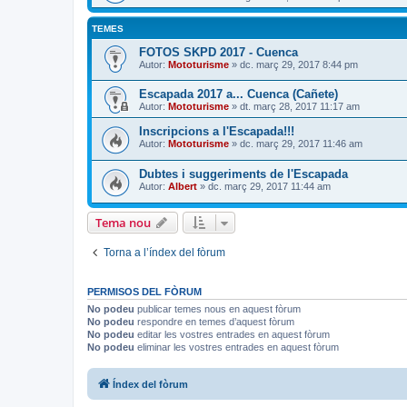
TEMES
FOTOS SKPD 2017 - Cuenca
Autor:
Mototurisme
» dc. març 29, 2017 8:44 pm
Escapada 2017 a... Cuenca (Cañete)
Autor:
Mototurisme
» dt. març 28, 2017 11:17 am
Inscripcions a l'Escapada!!!
Autor:
Mototurisme
» dc. març 29, 2017 11:46 am
Dubtes i suggeriments de l'Escapada
Autor:
Albert
» dc. març 29, 2017 11:44 am
Tema nou
Torna a l’índex del fòrum
PERMISOS DEL FÒRUM
No podeu
publicar temes nous en aquest fòrum
No podeu
respondre en temes d’aquest fòrum
No podeu
editar les vostres entrades en aquest fòrum
No podeu
eliminar les vostres entrades en aquest fòrum
Índex del fòrum