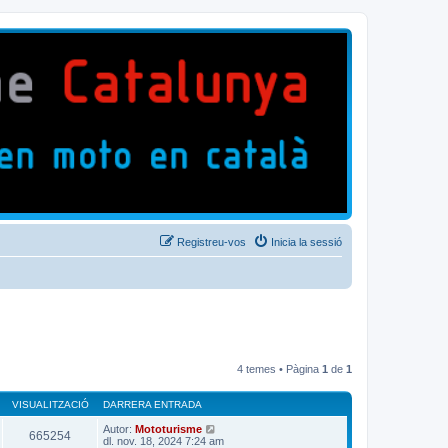
Registreu-vos
Inicia la sessió
4 temes • Pàgina
1
de
1
VISUALITZACIÓ
DARRERA ENTRADA
Autor:
Mototurisme
665254
dl. nov. 18, 2024 7:24 am