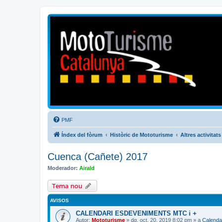
Mototurisme
Turisme en moto en català
PMF
Índex del fòrum
Històric de Mototurisme
Altres activitats
Cuenca (Cañete) 2017
Moderador:
Airald
Tema nou
AVISOS
CALENDARI ESDEVENIMENTS MTC i +
Autor:
Mototurisme
» dg. oct. 20, 2019 8:02 pm » a
Calenda