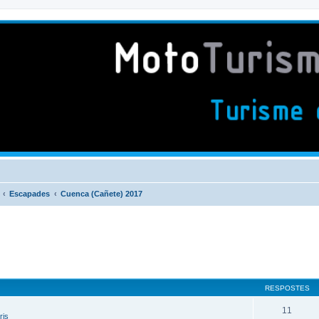
Escapades
Cuenca (Cañete) 2017
RESPOSTES
11
ris