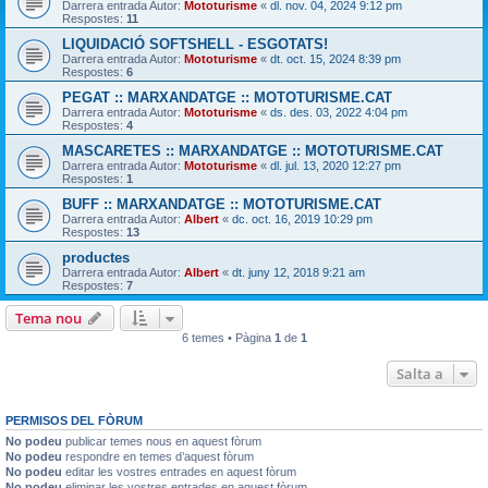
Darrera entrada Autor:
Mototurisme
«
dl. nov. 04, 2024 9:12 pm
Respostes:
11
LIQUIDACIÓ SOFTSHELL - ESGOTATS!
Darrera entrada Autor:
Mototurisme
«
dt. oct. 15, 2024 8:39 pm
Respostes:
6
PEGAT :: MARXANDATGE :: MOTOTURISME.CAT
Darrera entrada Autor:
Mototurisme
«
ds. des. 03, 2022 4:04 pm
Respostes:
4
MASCARETES :: MARXANDATGE :: MOTOTURISME.CAT
Darrera entrada Autor:
Mototurisme
«
dl. jul. 13, 2020 12:27 pm
Respostes:
1
BUFF :: MARXANDATGE :: MOTOTURISME.CAT
Darrera entrada Autor:
Albert
«
dc. oct. 16, 2019 10:29 pm
Respostes:
13
productes
Darrera entrada Autor:
Albert
«
dt. juny 12, 2018 9:21 am
Respostes:
7
Tema nou
6 temes • Pàgina
1
de
1
Salta a
PERMISOS DEL FÒRUM
No podeu
publicar temes nous en aquest fòrum
No podeu
respondre en temes d’aquest fòrum
No podeu
editar les vostres entrades en aquest fòrum
No podeu
eliminar les vostres entrades en aquest fòrum