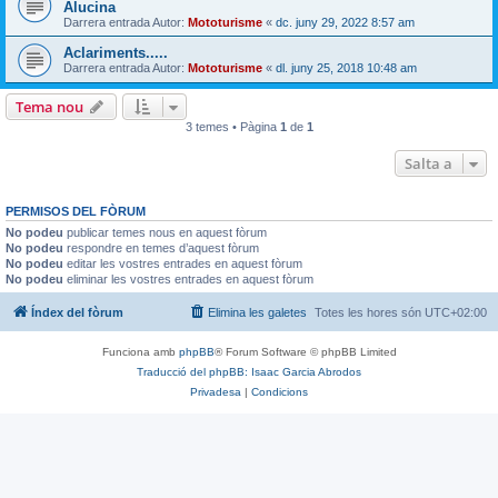
Alucina
Darrera entrada Autor:
Mototurisme
«
dc. juny 29, 2022 8:57 am
Aclariments.....
Darrera entrada Autor:
Mototurisme
«
dl. juny 25, 2018 10:48 am
Tema nou
3 temes • Pàgina
1
de
1
Salta a
PERMISOS DEL FÒRUM
No podeu
publicar temes nous en aquest fòrum
No podeu
respondre en temes d’aquest fòrum
No podeu
editar les vostres entrades en aquest fòrum
No podeu
eliminar les vostres entrades en aquest fòrum
Índex del fòrum
Elimina les galetes
Totes les hores són
UTC+02:00
Funciona amb
phpBB
® Forum Software © phpBB Limited
Traducció del phpBB: Isaac Garcia Abrodos
Privadesa
|
Condicions