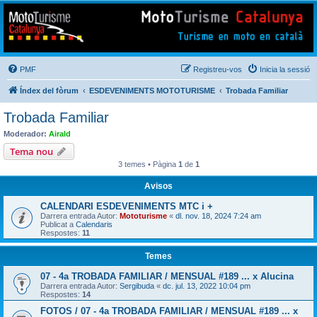
Mototurisme
Turisme en moto en català
PMF
Registreu-vos
Inicia la sessió
Índex del fòrum
ESDEVENIMENTS MOTOTURISME
Trobada Familiar
Trobada Familiar
Moderador:
Airald
Tema nou
3 temes • Pàgina
1
de
1
Avisos
CALENDARI ESDEVENIMENTS MTC i +
Darrera entrada Autor:
Mototurisme
«
dl. nov. 18, 2024 7:24 am
Publicat a
Calendaris
Respostes:
11
Temes
07 - 4a TROBADA FAMILIAR / MENSUAL #189 ... x Alucina
Darrera entrada Autor:
Sergibuda
«
dc. jul. 13, 2022 10:04 pm
Respostes:
14
FOTOS / 07 - 4a TROBADA FAMILIAR / MENSUAL #189 ... x