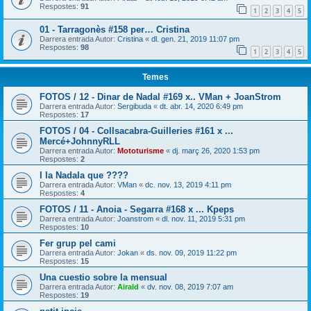
Respostes:
91
1
2
3
4
5
01 - Tarragonès #158 per… Cristina
Darrera entrada Autor:
Cristina
«
dl. gen. 21, 2019 11:07 pm
Respostes:
98
1
2
3
4
5
Temes
FOTOS / 12 - Dinar de Nadal #169 x.. VMan + JoanStrom
Darrera entrada Autor:
Sergibuda
«
dt. abr. 14, 2020 6:49 pm
Respostes:
17
FOTOS / 04 - Collsacabra-Guilleries #161 x ...
Mercé+JohnnyRLL
Darrera entrada Autor:
Mototurisme
«
dj. març 26, 2020 1:53 pm
Respostes:
2
I la Nadala que ????
Darrera entrada Autor:
VMan
«
dc. nov. 13, 2019 4:11 pm
Respostes:
4
FOTOS / 11 - Anoia - Segarra #168 x ... Kpeps
Darrera entrada Autor:
Joanstrom
«
dl. nov. 11, 2019 5:31 pm
Respostes:
10
Fer grup pel cami
Darrera entrada Autor:
Jokan
«
ds. nov. 09, 2019 11:22 pm
Respostes:
15
Una cuestio sobre la mensual
Darrera entrada Autor:
Airald
«
dv. nov. 08, 2019 7:07 am
Respostes:
19