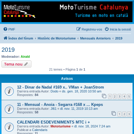
Mototurisme
Turisme en moto en català
PMF
Registreu-vos
Inicia la sessió
Índex del fòrum
Històric de Mototurisme
Mensuals Anteriors
2019
2019
Moderador:
Airald
Tema nou
21 temes • Pàgina
1
de
1
Avisos
12 - Dinar de Nadal #169 x.. VMan + JoanStrom
Darrera entrada Autor:
Dodo
«
ds. gen. 18, 2020 10:50 am
Respostes:
84
1
2
3
4
5
11 - Mensual - Anoia - Segarra #168 x ... Kpeps
Darrera entrada Autor:
Jl61
«
dl. nov. 11, 2019 10:13 am
Respostes:
58
1
2
3
CALENDARI ESDEVENIMENTS MTC i +
Darrera entrada Autor:
Mototurisme
«
dl. nov. 18, 2024 7:24 am
Publicat a
Calendaris
Respostes:
11