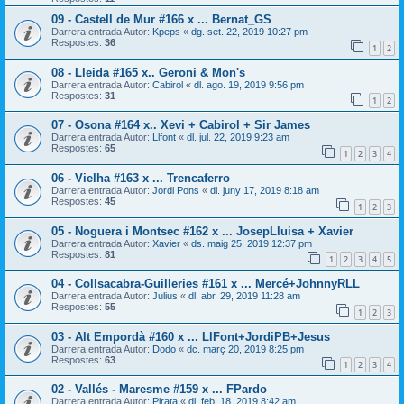
09 - Castell de Mur #166 x ... Bernat_GS
Darrera entrada Autor:
Kpeps
«
dg. set. 22, 2019 10:27 pm
Respostes:
36
1
2
08 - Lleida #165 x.. Geroni & Mon's
Darrera entrada Autor:
Cabirol
«
dl. ago. 19, 2019 9:56 pm
Respostes:
31
1
2
07 - Osona #164 x.. Xevi + Cabirol + Sir James
Darrera entrada Autor:
Llfont
«
dl. jul. 22, 2019 9:23 am
Respostes:
65
1
2
3
4
06 - Vielha #163 x ... Trencaferro
Darrera entrada Autor:
Jordi Pons
«
dl. juny 17, 2019 8:18 am
Respostes:
45
1
2
3
05 - Noguera i Montsec #162 x ... JosepLluisa + Xavier
Darrera entrada Autor:
Xavier
«
ds. maig 25, 2019 12:37 pm
Respostes:
81
1
2
3
4
5
04 - Collsacabra-Guilleries #161 x ... Mercé+JohnnyRLL
Darrera entrada Autor:
Julius
«
dl. abr. 29, 2019 11:28 am
Respostes:
55
1
2
3
03 - Alt Empordà #160 x ... LlFont+JordiPB+Jesus
Darrera entrada Autor:
Dodo
«
dc. març 20, 2019 8:25 pm
Respostes:
63
1
2
3
4
02 - Vallés - Maresme #159 x ... FPardo
Darrera entrada Autor:
Pirata
«
dl. feb. 18, 2019 8:42 am