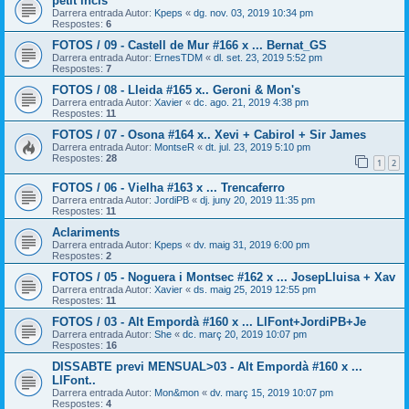
petit incis
Darrera entrada Autor:
Kpeps
«
dg. nov. 03, 2019 10:34 pm
Respostes:
6
FOTOS / 09 - Castell de Mur #166 x ... Bernat_GS
Darrera entrada Autor:
ErnesTDM
«
dl. set. 23, 2019 5:52 pm
Respostes:
7
FOTOS / 08 - Lleida #165 x.. Geroni & Mon's
Darrera entrada Autor:
Xavier
«
dc. ago. 21, 2019 4:38 pm
Respostes:
11
FOTOS / 07 - Osona #164 x.. Xevi + Cabirol + Sir James
Darrera entrada Autor:
MontseR
«
dt. jul. 23, 2019 5:10 pm
Respostes:
28
1
2
FOTOS / 06 - Vielha #163 x ... Trencaferro
Darrera entrada Autor:
JordiPB
«
dj. juny 20, 2019 11:35 pm
Respostes:
11
Aclariments
Darrera entrada Autor:
Kpeps
«
dv. maig 31, 2019 6:00 pm
Respostes:
2
FOTOS / 05 - Noguera i Montsec #162 x ... JosepLluisa + Xav
Darrera entrada Autor:
Xavier
«
ds. maig 25, 2019 12:55 pm
Respostes:
11
FOTOS / 03 - Alt Empordà #160 x ... LlFont+JordiPB+Je
Darrera entrada Autor:
She
«
dc. març 20, 2019 10:07 pm
Respostes:
16
DISSABTE previ MENSUAL>03 - Alt Empordà #160 x ...
LlFont..
Darrera entrada Autor:
Mon&mon
«
dv. març 15, 2019 10:07 pm
Respostes:
4