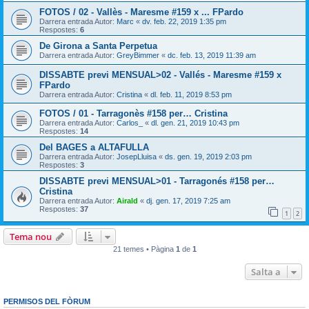
FOTOS / 02 - Vallès - Maresme #159 x ... FPardo
Darrera entrada Autor:
Marc
«
dv. feb. 22, 2019 1:35 pm
Respostes:
6
De Girona a Santa Perpetua
Darrera entrada Autor:
GreyBimmer
«
dc. feb. 13, 2019 11:39 am
DISSABTE previ MENSUAL>02 - Vallés - Maresme #159 x
FPardo
Darrera entrada Autor:
Cristina
«
dl. feb. 11, 2019 8:53 pm
FOTOS / 01 - Tarragonès #158 per… Cristina
Darrera entrada Autor:
Carlos_
«
dl. gen. 21, 2019 10:43 pm
Respostes:
14
Del BAGES a ALTAFULLA
Darrera entrada Autor:
JosepLluisa
«
ds. gen. 19, 2019 2:03 pm
Respostes:
3
DISSABTE previ MENSUAL>01 - Tarragonés #158 per…
Cristina
Darrera entrada Autor:
Airald
«
dj. gen. 17, 2019 7:25 am
Respostes:
37
1
2
Tema nou
21 temes • Pàgina
1
de
1
Salta a
PERMISOS DEL FÒRUM