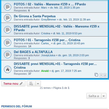
FOTOS / 02 - Vallès - Maresme #159 x ... FPardo
Darrera entrada Autor:
Marc
«
dv. feb. 22, 2019 1:35 pm
Respostes:
6
De Girona a Santa Perpetua
Darrera entrada Autor:
GreyBimmer
«
dc. feb. 13, 2019 11:39 am
DISSABTE previ MENSUAL>02 - Vallés - Maresme #159 x
FPardo
Darrera entrada Autor:
Cristina
«
dl. feb. 11, 2019 8:53 pm
FOTOS / 01 - Tarragonès #158 per… Cristina
Darrera entrada Autor:
Carlos_
«
dl. gen. 21, 2019 10:43 pm
Respostes:
14
Del BAGES a ALTAFULLA
Darrera entrada Autor:
JosepLluisa
«
ds. gen. 19, 2019 2:03 pm
Respostes:
3
DISSABTE previ MENSUAL>01 - Tarragonés #158 per…
Cristina
Darrera entrada Autor:
Airald
«
dj. gen. 17, 2019 7:25 am
Respostes:
37
1
2
Tema nou
21 temes • Pàgina
1
de
1
Salta a
PERMISOS DEL FÒRUM