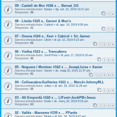
09 - Castell de Mur #166 x ... Bernat_GS
Darrera entrada Autor:
Kpeps
«
dg. set. 22, 2019 10:27 pm
Respostes:
36
1
2
08 - Lleida #165 x.. Geroni & Mon's
Darrera entrada Autor:
Cabirol
«
dl. ago. 19, 2019 9:56 pm
Respostes:
31
1
2
07 - Osona #164 x.. Xevi + Cabirol + Sir James
Darrera entrada Autor:
Llfont
«
dl. jul. 22, 2019 9:23 am
Respostes:
65
1
2
3
4
06 - Vielha #163 x ... Trencaferro
Darrera entrada Autor:
Jordi Pons
«
dl. juny 17, 2019 8:18 am
Respostes:
45
1
2
3
05 - Noguera i Montsec #162 x ... JosepLluisa + Xavier
Darrera entrada Autor:
Xavier
«
ds. maig 25, 2019 12:37 pm
Respostes:
81
1
2
3
4
5
04 - Collsacabra-Guilleries #161 x ... Mercé+JohnnyRLL
Darrera entrada Autor:
Julius
«
dl. abr. 29, 2019 11:28 am
Respostes:
55
1
2
3
03 - Alt Empordà #160 x ... LlFont+JordiPB+Jesus
Darrera entrada Autor:
Dodo
«
dc. març 20, 2019 8:25 pm
Respostes:
63
1
2
3
4
02 - Vallés - Maresme #159 x ... FPardo
Darrera entrada Autor:
Pirata
«
dl. feb. 18, 2019 8:42 am