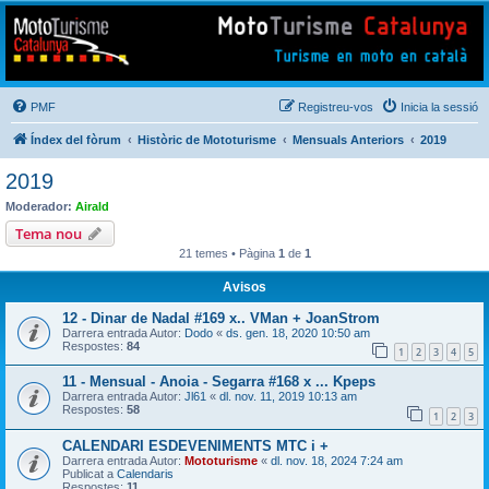
Mototurisme
Turisme en moto en català
PMF
Registreu-vos
Inicia la sessió
Índex del fòrum
Històric de Mototurisme
Mensuals Anteriors
2019
2019
Moderador:
Airald
Tema nou
21 temes • Pàgina
1
de
1
Avisos
12 - Dinar de Nadal #169 x.. VMan + JoanStrom
Darrera entrada Autor:
Dodo
«
ds. gen. 18, 2020 10:50 am
Respostes:
84
1
2
3
4
5
11 - Mensual - Anoia - Segarra #168 x ... Kpeps
Darrera entrada Autor:
Jl61
«
dl. nov. 11, 2019 10:13 am
Respostes:
58
1
2
3
CALENDARI ESDEVENIMENTS MTC i +
Darrera entrada Autor:
Mototurisme
«
dl. nov. 18, 2024 7:24 am
Publicat a
Calendaris
Respostes:
11