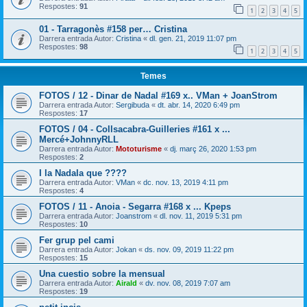
Respostes:
91
1
2
3
4
5
01 - Tarragonès #158 per… Cristina
Darrera entrada Autor:
Cristina
«
dl. gen. 21, 2019 11:07 pm
Respostes:
98
1
2
3
4
5
Temes
FOTOS / 12 - Dinar de Nadal #169 x.. VMan + JoanStrom
Darrera entrada Autor:
Sergibuda
«
dt. abr. 14, 2020 6:49 pm
Respostes:
17
FOTOS / 04 - Collsacabra-Guilleries #161 x ...
Mercé+JohnnyRLL
Darrera entrada Autor:
Mototurisme
«
dj. març 26, 2020 1:53 pm
Respostes:
2
I la Nadala que ????
Darrera entrada Autor:
VMan
«
dc. nov. 13, 2019 4:11 pm
Respostes:
4
FOTOS / 11 - Anoia - Segarra #168 x ... Kpeps
Darrera entrada Autor:
Joanstrom
«
dl. nov. 11, 2019 5:31 pm
Respostes:
10
Fer grup pel cami
Darrera entrada Autor:
Jokan
«
ds. nov. 09, 2019 11:22 pm
Respostes:
15
Una cuestio sobre la mensual
Darrera entrada Autor:
Airald
«
dv. nov. 08, 2019 7:07 am
Respostes:
19