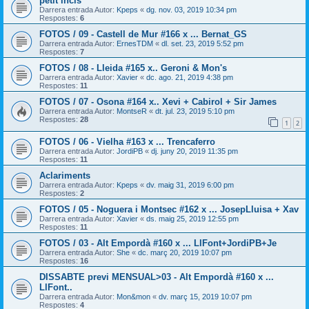
petit incis
Darrera entrada Autor:
Kpeps
«
dg. nov. 03, 2019 10:34 pm
Respostes:
6
FOTOS / 09 - Castell de Mur #166 x ... Bernat_GS
Darrera entrada Autor:
ErnesTDM
«
dl. set. 23, 2019 5:52 pm
Respostes:
7
FOTOS / 08 - Lleida #165 x.. Geroni & Mon's
Darrera entrada Autor:
Xavier
«
dc. ago. 21, 2019 4:38 pm
Respostes:
11
FOTOS / 07 - Osona #164 x.. Xevi + Cabirol + Sir James
Darrera entrada Autor:
MontseR
«
dt. jul. 23, 2019 5:10 pm
Respostes:
28
1
2
FOTOS / 06 - Vielha #163 x ... Trencaferro
Darrera entrada Autor:
JordiPB
«
dj. juny 20, 2019 11:35 pm
Respostes:
11
Aclariments
Darrera entrada Autor:
Kpeps
«
dv. maig 31, 2019 6:00 pm
Respostes:
2
FOTOS / 05 - Noguera i Montsec #162 x ... JosepLluisa + Xav
Darrera entrada Autor:
Xavier
«
ds. maig 25, 2019 12:55 pm
Respostes:
11
FOTOS / 03 - Alt Empordà #160 x ... LlFont+JordiPB+Je
Darrera entrada Autor:
She
«
dc. març 20, 2019 10:07 pm
Respostes:
16
DISSABTE previ MENSUAL>03 - Alt Empordà #160 x ...
LlFont..
Darrera entrada Autor:
Mon&mon
«
dv. març 15, 2019 10:07 pm
Respostes:
4