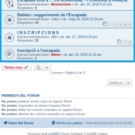
Escapada 2018 a ... LA DORDOGNE - PERIGORD (FRANÇA)
Darrera entrada Autor:
Mototurisme
«
dc. abr. 25, 2018 5:22 pm
Respostes:
9
Dubtes i suggeriments de l'Escapada
Darrera entrada Autor:
Julius
«
ds. maig 26, 2018 11:35 pm
Respostes:
94
1
2
3
4
5
I N S C R I P C I O N S
Darrera entrada Autor:
Jl61
«
dv. abr. 27, 2018 6:33 pm
Respostes:
32
1
2
Inscripció a l'escapada
Darrera entrada Autor:
Albert
«
dl. abr. 23, 2018 11:15 am
Respostes:
2
Tema nou
5 temes • Pàgina
1
de
1
Salta a
PERMISOS DEL FÒRUM
No podeu
publicar temes nous en aquest fòrum
No podeu
respondre en temes d’aquest fòrum
No podeu
editar les vostres entrades en aquest fòrum
No podeu
eliminar les vostres entrades en aquest fòrum
Índex del fòrum
Elimina les galetes
Totes les hores són
UTC+02:00
Funciona amb
phpBB
® Forum Software © phpBB Limited