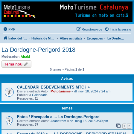
Mototurisme
Turisme en moto en català
PMF
Registreu-vos
Inicia la sessió
Índex del fòrum
Històric de Mototurisme
Altres activitats
Escapades
La Dordogne-Perigord 2018
La Dordogne-Perigord 2018
Moderador:
Airald
Tema nou
5 temes • Pàgina
1
de
1
Avisos
CALENDARI ESDEVENIMENTS MTC i +
Darrera entrada Autor:
Mototurisme
«
dl. nov. 18, 2024 7:24 am
Publicat a
Calendaris
Respostes:
11
Temes
Fotos / Escapada a ... La Dordogne-Perigord
Darrera entrada Autor:
Joanstrom
«
dc. maig 16, 2018 3:30 pm
Respostes:
37
1
2