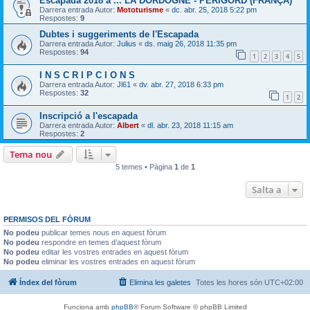
Escapada 2018 a ... LA DORDOGNE - PERIGORD (FRANÇA)
Darrera entrada Autor:
Mototurisme
«
dc. abr. 25, 2018 5:22 pm
Respostes:
9
Dubtes i suggeriments de l'Escapada
Darrera entrada Autor:
Julius
«
ds. maig 26, 2018 11:35 pm
Respostes:
94
1
2
3
4
5
I N S C R I P C I O N S
Darrera entrada Autor:
Jl61
«
dv. abr. 27, 2018 6:33 pm
Respostes:
32
1
2
Inscripció a l'escapada
Darrera entrada Autor:
Albert
«
dl. abr. 23, 2018 11:15 am
Respostes:
2
Tema nou
5 temes • Pàgina
1
de
1
Salta a
PERMISOS DEL FÒRUM
No podeu
publicar temes nous en aquest fòrum
No podeu
respondre en temes d’aquest fòrum
No podeu
editar les vostres entrades en aquest fòrum
No podeu
eliminar les vostres entrades en aquest fòrum
Índex del fòrum
Elimina les galetes
Totes les hores són
UTC+02:00
Funciona amb
phpBB
® Forum Software © phpBB Limited