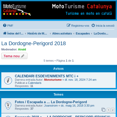
Mototurisme
Turisme en moto en català
PMF
Registreu-vos
Inicia la sessió
Índex del fòrum
Històric de Mototurisme
Altres activitats
Escapades
La Dordogne-Perigord 2018
La Dordogne-Perigord 2018
Moderador:
Airald
Tema nou
5 temes • Pàgina
1
de
1
Avisos
CALENDARI ESDEVENIMENTS MTC i +
Darrera entrada Autor:
Mototurisme
«
dl. nov. 18, 2024 7:24 am
Publicat a
Calendaris
Respostes:
11
Temes
Fotos / Escapada a ... La Dordogne-Perigord
Darrera entrada Autor:
Joanstrom
«
dc. maig 16, 2018 3:30 pm
Respostes:
37
1
2