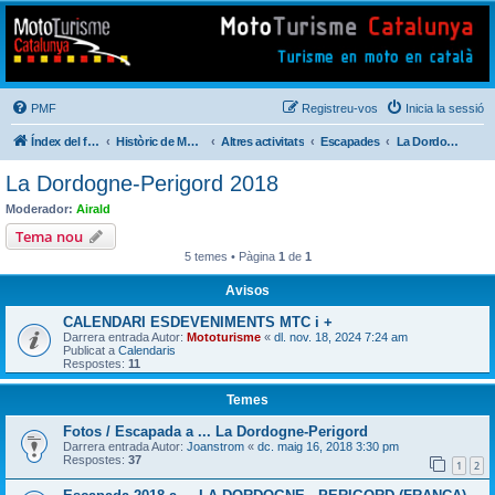
Mototurisme
Turisme en moto en català
PMF
Registreu-vos
Inicia la sessió
Índex del fòrum
Històric de Mototurisme
Altres activitats
Escapades
La Dordogne-Perigord 2018
La Dordogne-Perigord 2018
Moderador:
Airald
Tema nou
5 temes • Pàgina
1
de
1
Avisos
CALENDARI ESDEVENIMENTS MTC i +
Darrera entrada Autor:
Mototurisme
«
dl. nov. 18, 2024 7:24 am
Publicat a
Calendaris
Respostes:
11
Temes
Fotos / Escapada a ... La Dordogne-Perigord
Darrera entrada Autor:
Joanstrom
«
dc. maig 16, 2018 3:30 pm
Respostes:
37
1
2