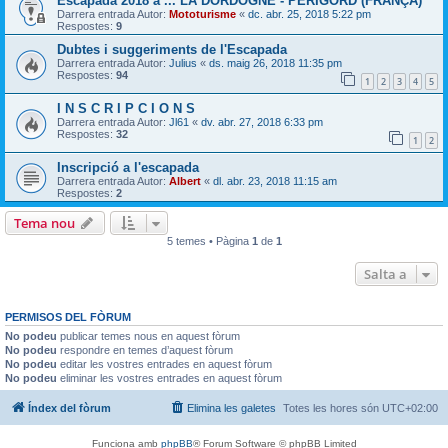
Escapada 2018 a ... LA DORDOGNE - PERIGORD (FRANÇA)
Darrera entrada Autor:
Mototurisme
«
dc. abr. 25, 2018 5:22 pm
Respostes:
9
Dubtes i suggeriments de l'Escapada
Darrera entrada Autor:
Julius
«
ds. maig 26, 2018 11:35 pm
Respostes:
94
1
2
3
4
5
I N S C R I P C I O N S
Darrera entrada Autor:
Jl61
«
dv. abr. 27, 2018 6:33 pm
Respostes:
32
1
2
Inscripció a l'escapada
Darrera entrada Autor:
Albert
«
dl. abr. 23, 2018 11:15 am
Respostes:
2
Tema nou
5 temes • Pàgina
1
de
1
Salta a
PERMISOS DEL FÒRUM
No podeu
publicar temes nous en aquest fòrum
No podeu
respondre en temes d’aquest fòrum
No podeu
editar les vostres entrades en aquest fòrum
No podeu
eliminar les vostres entrades en aquest fòrum
Índex del fòrum
Elimina les galetes
Totes les hores són
UTC+02:00
Funciona amb
phpBB
® Forum Software © phpBB Limited