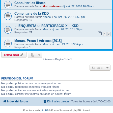
Consultar les llistes
Darrera entrada Autor:
Mototurisme
«
dj. set. 27, 2018 10:08 am
Comentaris de la KDD
Darrera entrada Autor:
Nacho
«
dc. set. 26, 2018 6:52 pm
Respostes:
10
:-: ENQUESTA :-: PARTICIPACIÓ XIII KDD
Darrera entrada Autor:
Marc
«
dj. set. 20, 2018 11:30 pm
Respostes:
21
1
2
Menus, Preus i Adreces [2018]
Darrera entrada Autor:
Marc
«
dc. set. 19, 2018 9:54 pm
Respostes:
1
Tema nou
14 temes • Pàgina
1
de
1
Salta a
PERMISOS DEL FÒRUM
No podeu
publicar temes nous en aquest fòrum
No podeu
respondre en temes d’aquest fòrum
No podeu
editar les vostres entrades en aquest fòrum
No podeu
eliminar les vostres entrades en aquest fòrum
Índex del fòrum
Elimina les galetes
Totes les hores són
UTC+02:00
Funciona amb
phpBB
® Forum Software © phpBB Limited