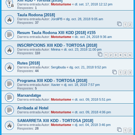
XIII KDD - Tortosa [2018]
Darrera entrada Autor:
Mototurisme
«
dl. set. 17, 2018 12:12 pm
Respostes:
1
Taula Rodona [2018]
Darrera entrada Autor:
JordiPB
«
dg. oct. 28, 2018 9:05 am
Respostes:
37
1
2
Resum Taula Rodona XIII KDD [2018] #155
Darrera entrada Autor:
Mototurisme
«
dc. oct. 24, 2018 9:36 am
INSCRIPCIONS XIII KDD - TORTOSA [2018]
Darrera entrada Autor:
Minina
«
dt. oct. 23, 2018 11:00 pm
Respostes:
110
1
2
3
4
5
6
Rutes [2018]
Darrera entrada Autor:
Sergibuda
«
dg. oct. 21, 2018 9:52 pm
Respostes:
44
1
2
3
Programa XIII KDD - TORTOSA [2018]
Darrera entrada Autor:
Xavier
«
dj. oct. 18, 2018 7:57 pm
Respostes:
5
Marxandatge
Darrera entrada Autor:
Mototurisme
«
dt. oct. 09, 2018 5:51 pm
Arribada al Hotel
Darrera entrada Autor:
Mototurisme
«
dt. oct. 09, 2018 4:06 pm
SAMARRETA XIII KDD - TORTOSA [2018]
Darrera entrada Autor:
Mototurisme
«
dj. oct. 04, 2018 3:46 pm
Respostes:
28
1
2