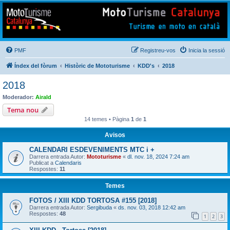
Mototurisme
Turisme en moto en català
PMF
Registreu-vos
Inicia la sessió
Índex del fòrum
Històric de Mototurisme
KDD's
2018
2018
Moderador:
Airald
Tema nou
14 temes • Pàgina
1
de
1
Avisos
CALENDARI ESDEVENIMENTS MTC i +
Darrera entrada Autor:
Mototurisme
«
dl. nov. 18, 2024 7:24 am
Publicat a
Calendaris
Respostes:
11
Temes
FOTOS / XIII KDD TORTOSA #155 [2018]
Darrera entrada Autor:
Sergibuda
«
ds. nov. 03, 2018 12:42 am
Respostes:
48
1
2
3