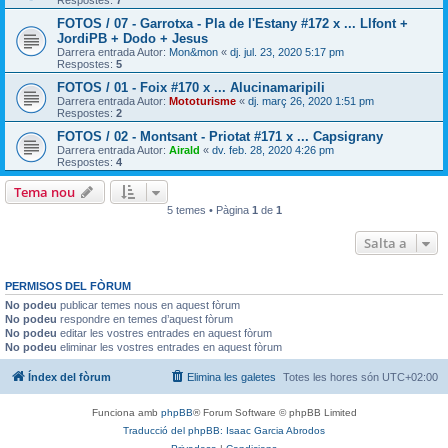
FOTOS / 07 - Garrotxa - Pla de l'Estany #172 x ... Llfont +
JordiPB + Dodo + Jesus
Darrera entrada Autor:
Mon&mon
«
dj. jul. 23, 2020 5:17 pm
Respostes:
5
FOTOS / 01 - Foix #170 x ... Alucinamaripili
Darrera entrada Autor:
Mototurisme
«
dj. març 26, 2020 1:51 pm
Respostes:
2
FOTOS / 02 - Montsant - Priotat #171 x ... Capsigrany
Darrera entrada Autor:
Airald
«
dv. feb. 28, 2020 4:26 pm
Respostes:
4
Tema nou
5 temes • Pàgina
1
de
1
Salta a
PERMISOS DEL FÒRUM
No podeu
publicar temes nous en aquest fòrum
No podeu
respondre en temes d’aquest fòrum
No podeu
editar les vostres entrades en aquest fòrum
No podeu
eliminar les vostres entrades en aquest fòrum
Índex del fòrum
Elimina les galetes
Totes les hores són
UTC+02:00
Funciona amb
phpBB
® Forum Software © phpBB Limited
Traducció del phpBB: Isaac Garcia Abrodos