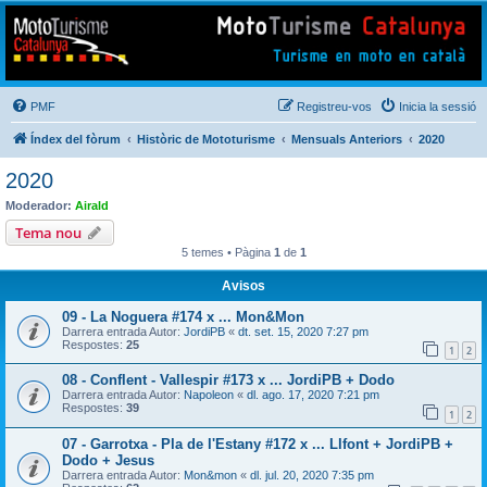
Mototurisme
Turisme en moto en català
PMF
Registreu-vos
Inicia la sessió
Índex del fòrum
Històric de Mototurisme
Mensuals Anteriors
2020
2020
Moderador:
Airald
Tema nou
5 temes • Pàgina
1
de
1
Avisos
09 - La Noguera #174 x ... Mon&Mon
Darrera entrada Autor:
JordiPB
«
dt. set. 15, 2020 7:27 pm
Respostes:
25
1
2
08 - Conflent - Vallespir #173 x ... JordiPB + Dodo
Darrera entrada Autor:
Napoleon
«
dl. ago. 17, 2020 7:21 pm
Respostes:
39
1
2
07 - Garrotxa - Pla de l'Estany #172 x ... Llfont + JordiPB +
Dodo + Jesus
Darrera entrada Autor:
Mon&mon
«
dl. jul. 20, 2020 7:35 pm