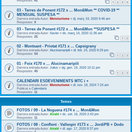
Respostes:
62
1
2
3
4
03 - Terres de Ponent #172 x ... Mon&Mon ** COVID-19 **
MENSUAL SUSPESA **
Darrera entrada Autor:
Mototurisme
«
dj. març 19, 2020 9:46 am
Respostes:
9
03 - Terres de Ponent #172 x ... Mon&Mon **SUSPESA **
Darrera entrada Autor:
Xavier
«
ds. març 14, 2020 11:36 am
Respostes:
25
1
2
02 - Montsant - Priotat #171 x ... Capsigrany
Darrera entrada Autor:
Alucinamaripili
«
dl. feb. 24, 2020 8:29 pm
Respostes:
54
1
2
3
01 - Foix #170 x ... Alucinamaripili
Darrera entrada Autor:
Julius
«
dg. gen. 19, 2020 10:11 pm
Respostes:
45
1
2
3
CALENDARI ESDEVENIMENTS MTC i +
Darrera entrada Autor:
Mototurisme
«
dl. nov. 18, 2024 7:24 am
Publicat a
Calendaris
Respostes:
11
Temes
FOTOS / 09 - La Noguera #174 x ... Mon&Mon
Darrera entrada Autor:
Airald
«
dc. set. 16, 2020 2:43 pm
Respostes:
11
FOTOS / 08 - Conflent - Vallespir #173 x ... JordiPB + Dodo
Darrera entrada Autor:
Airald
«
dl. ago. 17, 2020 8:37 pm
Respostes:
7