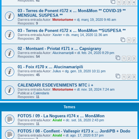
Respostes:
62
1
2
3
4
03 - Terres de Ponent #172 x ... Mon&Mon ** COVID-19 **
MENSUAL SUSPESA **
Darrera entrada Autor:
Mototurisme
«
dj. març 19, 2020 9:46 am
Respostes:
9
03 - Terres de Ponent #172 x ... Mon&Mon **SUSPESA **
Darrera entrada Autor:
Xavier
«
ds. març 14, 2020 11:36 am
Respostes:
25
1
2
02 - Montsant - Priotat #171 x ... Capsigrany
Darrera entrada Autor:
Alucinamaripili
«
dl. feb. 24, 2020 8:29 pm
Respostes:
54
1
2
3
01 - Foix #170 x ... Alucinamaripili
Darrera entrada Autor:
Julius
«
dg. gen. 19, 2020 10:11 pm
Respostes:
45
1
2
3
CALENDARI ESDEVENIMENTS MTC i +
Darrera entrada Autor:
Mototurisme
«
dl. nov. 18, 2024 7:24 am
Publicat a
Calendaris
Respostes:
11
Temes
FOTOS / 09 - La Noguera #174 x ... Mon&Mon
Darrera entrada Autor:
Airald
«
dc. set. 16, 2020 2:43 pm
Respostes:
11
FOTOS / 08 - Conflent - Vallespir #173 x ... JordiPB + Dodo
Darrera entrada Autor:
Airald
«
dl. ago. 17, 2020 8:37 pm
Respostes:
7