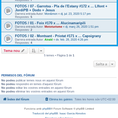
FOTOS / 07 - Garrotxa - Pla de l'Estany #172 x ... Llfont +
JordiPB + Dodo + Jesus
Darrera entrada Autor:
Mon&mon
«
dj. jul. 23, 2020 5:17 pm
Respostes:
5
FOTOS / 01 - Foix #170 x ... Alucinamaripili
Darrera entrada Autor:
Mototurisme
«
dj. març 26, 2020 1:51 pm
Respostes:
2
FOTOS / 02 - Montsant - Priotat #171 x ... Capsigrany
Darrera entrada Autor:
Airald
«
dv. feb. 28, 2020 4:26 pm
Respostes:
4
Tema nou
5 temes • Pàgina
1
de
1
Salta a
PERMISOS DEL FÒRUM
No podeu
publicar temes nous en aquest fòrum
No podeu
respondre en temes d’aquest fòrum
No podeu
editar les vostres entrades en aquest fòrum
No podeu
eliminar les vostres entrades en aquest fòrum
Índex del fòrum
Elimina les galetes
Totes les hores són
UTC+02:00
Funciona amb
phpBB
® Forum Software © phpBB Limited
Traducció del phpBB: Isaac Garcia Abrodos