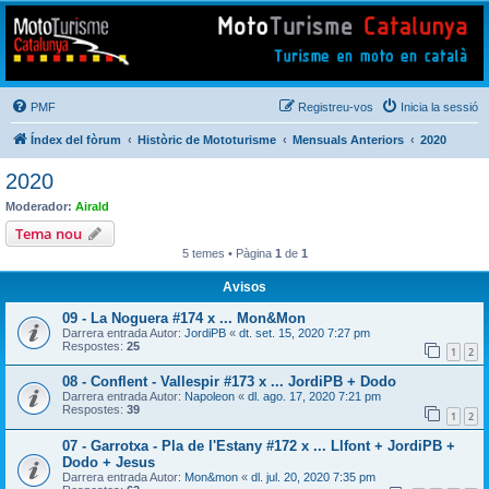
Mototurisme
Turisme en moto en català
PMF
Registreu-vos
Inicia la sessió
Índex del fòrum
Històric de Mototurisme
Mensuals Anteriors
2020
2020
Moderador:
Airald
Tema nou
5 temes • Pàgina
1
de
1
Avisos
09 - La Noguera #174 x ... Mon&Mon
Darrera entrada Autor:
JordiPB
«
dt. set. 15, 2020 7:27 pm
Respostes:
25
1
2
08 - Conflent - Vallespir #173 x ... JordiPB + Dodo
Darrera entrada Autor:
Napoleon
«
dl. ago. 17, 2020 7:21 pm
Respostes:
39
1
2
07 - Garrotxa - Pla de l'Estany #172 x ... Llfont + JordiPB +
Dodo + Jesus
Darrera entrada Autor:
Mon&mon
«
dl. jul. 20, 2020 7:35 pm