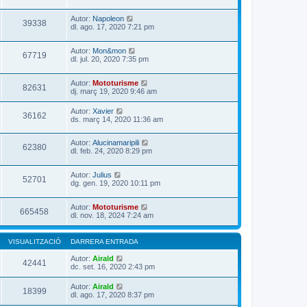
Autor:
Napoleon
39338
dl. ago. 17, 2020 7:21 pm
Autor:
Mon&mon
67719
dl. jul. 20, 2020 7:35 pm
Autor:
Mototurisme
82631
dj. març 19, 2020 9:46 am
Autor:
Xavier
36162
ds. març 14, 2020 11:36 am
Autor:
Alucinamaripili
62380
dl. feb. 24, 2020 8:29 pm
Autor:
Julius
52701
dg. gen. 19, 2020 10:11 pm
Autor:
Mototurisme
665458
dl. nov. 18, 2024 7:24 am
VISUALITZACIÓ
DARRERA ENTRADA
Autor:
Airald
42441
dc. set. 16, 2020 2:43 pm
Autor:
Airald
18399
dl. ago. 17, 2020 8:37 pm