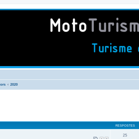
iors
2020
RESPOSTES
25