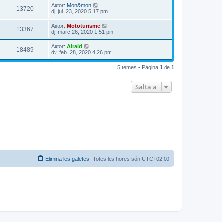
Autor:
Mon&mon
13720
dj. jul. 23, 2020 5:17 pm
Autor:
Mototurisme
13367
dj. març 26, 2020 1:51 pm
Autor:
Airald
18489
dv. feb. 28, 2020 4:26 pm
5 temes • Pàgina
1
de
1
Salta a
Elimina les galetes
Totes les hores són
UTC+02:00