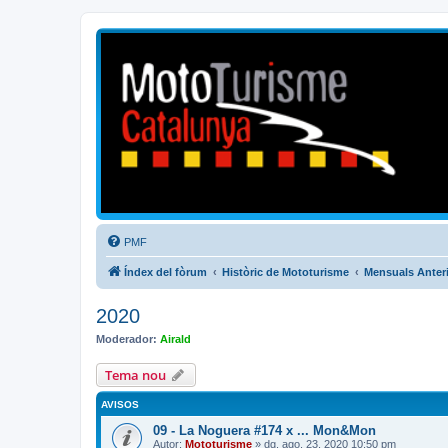
Mototurisme
Turisme en moto en català
PMF
Índex del fòrum
Històric de Mototurisme
Mensuals Anter
2020
Moderador:
Airald
Tema nou
AVISOS
09 - La Noguera #174 x ... Mon&Mon
Autor:
Mototurisme
» dg. ago. 23, 2020 10:50 pm