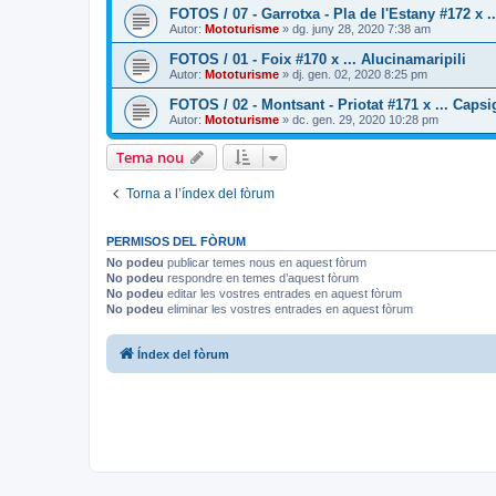
FOTOS / 07 - Garrotxa - Pla de l'Estany #172 x 
Autor:
Mototurisme
» dg. juny 28, 2020 7:38 am
FOTOS / 01 - Foix #170 x ... Alucinamaripili
Autor:
Mototurisme
» dj. gen. 02, 2020 8:25 pm
FOTOS / 02 - Montsant - Priotat #171 x ... Caps
Autor:
Mototurisme
» dc. gen. 29, 2020 10:28 pm
Tema nou
Torna a l’índex del fòrum
PERMISOS DEL FÒRUM
No podeu
publicar temes nous en aquest fòrum
No podeu
respondre en temes d’aquest fòrum
No podeu
editar les vostres entrades en aquest fòrum
No podeu
eliminar les vostres entrades en aquest fòrum
Índex del fòrum