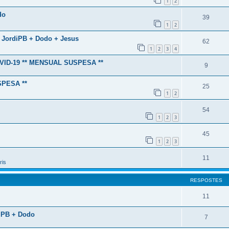
1
2
do
39
1
2
t + JordiPB + Dodo + Jesus
62
1
2
3
4
 COVID-19 ** MENSUAL SUSPESA **
9
USPESA **
25
1
2
54
1
2
3
45
1
2
3
11
ris
RESPOSTES
11
rdiPB + Dodo
7