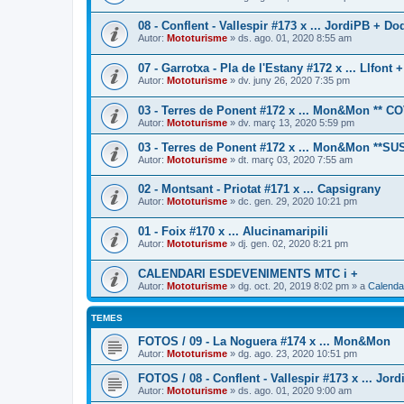
08 - Conflent - Vallespir #173 x ... JordiPB + Do
Autor:
Mototurisme
» ds. ago. 01, 2020 8:55 am
07 - Garrotxa - Pla de l'Estany #172 x ... Llfon
Autor:
Mototurisme
» dv. juny 26, 2020 7:35 pm
03 - Terres de Ponent #172 x ... Mon&Mon **
Autor:
Mototurisme
» dv. març 13, 2020 5:59 pm
03 - Terres de Ponent #172 x ... Mon&Mon **S
Autor:
Mototurisme
» dt. març 03, 2020 7:55 am
02 - Montsant - Priotat #171 x ... Capsigrany
Autor:
Mototurisme
» dc. gen. 29, 2020 10:21 pm
01 - Foix #170 x ... Alucinamaripili
Autor:
Mototurisme
» dj. gen. 02, 2020 8:21 pm
CALENDARI ESDEVENIMENTS MTC i +
Autor:
Mototurisme
» dg. oct. 20, 2019 8:02 pm » a
Calenda
TEMES
FOTOS / 09 - La Noguera #174 x ... Mon&Mon
Autor:
Mototurisme
» dg. ago. 23, 2020 10:51 pm
FOTOS / 08 - Conflent - Vallespir #173 x ... Jo
Autor:
Mototurisme
» ds. ago. 01, 2020 9:00 am