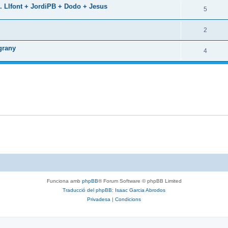
... Llfont + JordiPB + Dodo + Jesus
5
2
igrany
4
Funciona amb
phpBB
® Forum Software © phpBB Limited
Traducció del phpBB: Isaac Garcia Abrodos
Privadesa
|
Condicions