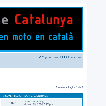
Registreu-vos
Inicia la sessió
5 temes • Pàgina
1
de
1
VISUALITZACIÓ
DARRERA ENTRADA
Autor:
JordiPB
95872
dt. set. 15, 2020 7:27 pm