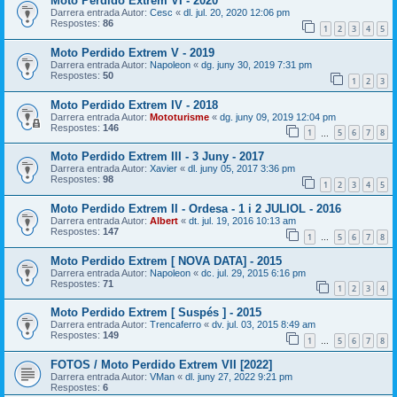
Moto Perdido Extrem VI - 2020
Darrera entrada Autor:
Cesc
«
dl. jul. 20, 2020 12:06 pm
Respostes:
86
1
2
3
4
5
Moto Perdido Extrem V - 2019
Darrera entrada Autor:
Napoleon
«
dg. juny 30, 2019 7:31 pm
Respostes:
50
1
2
3
Moto Perdido Extrem IV - 2018
Darrera entrada Autor:
Mototurisme
«
dg. juny 09, 2019 12:04 pm
Respostes:
146
1
5
6
7
8
…
Moto Perdido Extrem III - 3 Juny - 2017
Darrera entrada Autor:
Xavier
«
dl. juny 05, 2017 3:36 pm
Respostes:
98
1
2
3
4
5
Moto Perdido Extrem II - Ordesa - 1 i 2 JULIOL - 2016
Darrera entrada Autor:
Albert
«
dt. jul. 19, 2016 10:13 am
Respostes:
147
1
5
6
7
8
…
Moto Perdido Extrem [ NOVA DATA] - 2015
Darrera entrada Autor:
Napoleon
«
dc. jul. 29, 2015 6:16 pm
Respostes:
71
1
2
3
4
Moto Perdido Extrem [ Suspés ] - 2015
Darrera entrada Autor:
Trencaferro
«
dv. jul. 03, 2015 8:49 am
Respostes:
149
1
5
6
7
8
…
FOTOS / Moto Perdido Extrem VII [2022]
Darrera entrada Autor:
VMan
«
dl. juny 27, 2022 9:21 pm
Respostes:
6