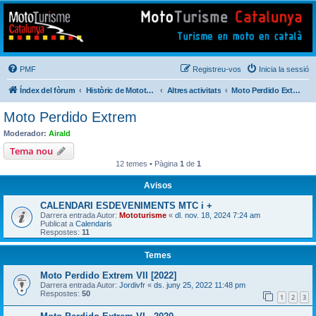
Mototurisme
Turisme en moto en català
PMF
Registreu-vos
Inicia la sessió
Índex del fòrum
Històric de Mototurisme
Altres activitats
Moto Perdido Extrem
Moto Perdido Extrem
Moderador:
Airald
Tema nou
12 temes • Pàgina
1
de
1
Avisos
CALENDARI ESDEVENIMENTS MTC i +
Darrera entrada Autor:
Mototurisme
«
dl. nov. 18, 2024 7:24 am
Publicat a
Calendaris
Respostes:
11
Temes
Moto Perdido Extrem VII [2022]
Darrera entrada Autor:
Jordivfr
«
ds. juny 25, 2022 11:48 pm
Respostes:
50
1
2
3