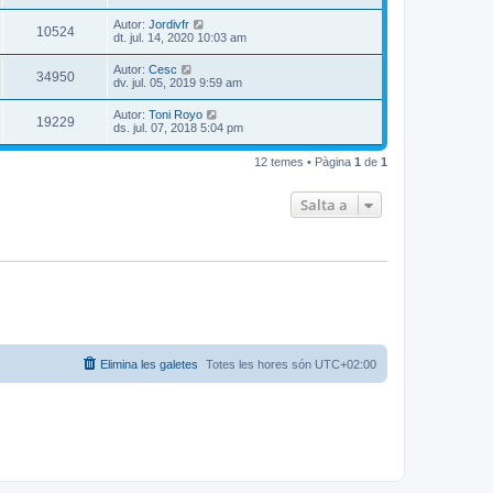
Autor:
Jordivfr
10524
dt. jul. 14, 2020 10:03 am
Autor:
Cesc
34950
dv. jul. 05, 2019 9:59 am
Autor:
Toni Royo
19229
ds. jul. 07, 2018 5:04 pm
12 temes • Pàgina
1
de
1
Salta a
Elimina les galetes
Totes les hores són
UTC+02:00