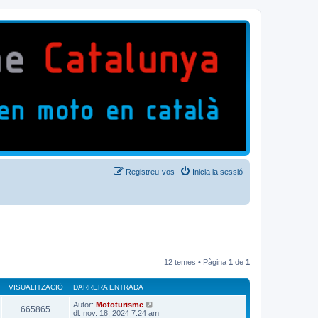
Registreu-vos
Inicia la sessió
12 temes • Pàgina
1
de
1
VISUALITZACIÓ
DARRERA ENTRADA
Autor:
Mototurisme
665865
dl. nov. 18, 2024 7:24 am