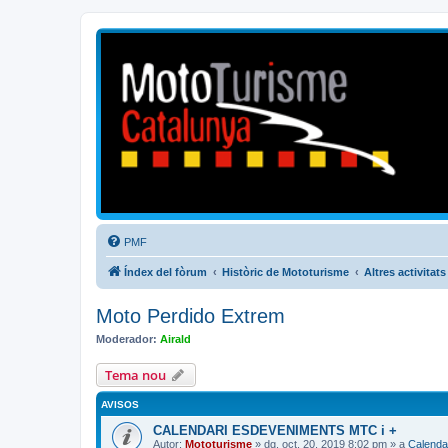
Mototurisme
Turisme en moto en català
PMF
Índex del fòrum
Històric de Mototurisme
Altres activitats
Moto Perdido Extrem
Moderador:
Airald
Tema nou
AVISOS
CALENDARI ESDEVENIMENTS MTC i +
Autor:
Mototurisme
» dg. oct. 20, 2019 8:02 pm » a
Calenda