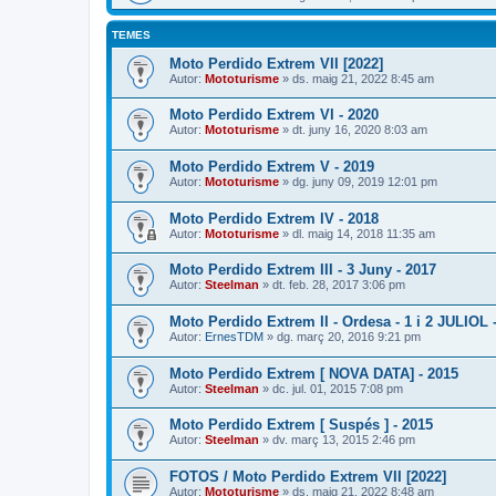
TEMES
Moto Perdido Extrem VII [2022]
Autor:
Mototurisme
» ds. maig 21, 2022 8:45 am
Moto Perdido Extrem VI - 2020
Autor:
Mototurisme
» dt. juny 16, 2020 8:03 am
Moto Perdido Extrem V - 2019
Autor:
Mototurisme
» dg. juny 09, 2019 12:01 pm
Moto Perdido Extrem IV - 2018
Autor:
Mototurisme
» dl. maig 14, 2018 11:35 am
Moto Perdido Extrem III - 3 Juny - 2017
Autor:
Steelman
» dt. feb. 28, 2017 3:06 pm
Moto Perdido Extrem II - Ordesa - 1 i 2 JULIOL 
Autor:
ErnesTDM
» dg. març 20, 2016 9:21 pm
Moto Perdido Extrem [ NOVA DATA] - 2015
Autor:
Steelman
» dc. jul. 01, 2015 7:08 pm
Moto Perdido Extrem [ Suspés ] - 2015
Autor:
Steelman
» dv. març 13, 2015 2:46 pm
FOTOS / Moto Perdido Extrem VII [2022]
Autor:
Mototurisme
» ds. maig 21, 2022 8:48 am