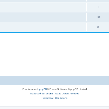
1
10
8
Funciona amb
phpBB
® Forum Software © phpBB Limited
Traducció del phpBB: Isaac Garcia Abrodos
Privadesa
|
Condicions