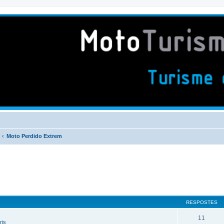
Moto Perdido Extrem
RESPOSTES
11
ris