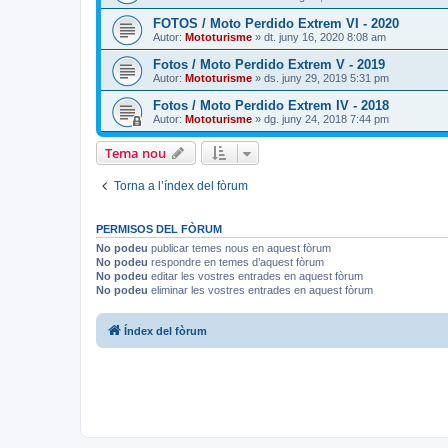
FOTOS / Moto Perdido Extrem VI - 2020
Autor:
Mototurisme
» dt. juny 16, 2020 8:08 am
Fotos / Moto Perdido Extrem V - 2019
Autor:
Mototurisme
» ds. juny 29, 2019 5:31 pm
Fotos / Moto Perdido Extrem IV - 2018
Autor:
Mototurisme
» dg. juny 24, 2018 7:44 pm
Tema nou
Torna a l’índex del fòrum
PERMISOS DEL FÒRUM
No podeu
publicar temes nous en aquest fòrum
No podeu
respondre en temes d’aquest fòrum
No podeu
editar les vostres entrades en aquest fòrum
No podeu
eliminar les vostres entrades en aquest fòrum
Índex del fòrum