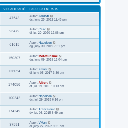
VISUALITZACIÓ
DARRERA ENTRADA
Autor:
Jordivfr
47543
ds. juny 25, 2022 11:48 pm
Autor:
Cesc
96479
dl. jul. 20, 2020 12:06 pm
Autor:
Napoleon
61615
dg. juny 30, 2019 7:31 pm
Autor:
Mototurisme
150307
dg. juny 09, 2019 12:04 pm
Autor:
Xavier
126054
dl. juny 05, 2017 3:36 pm
Autor:
Albert
174056
dt. jul. 19, 2016 10:13 am
Autor:
Napoleon
100242
dc. jul. 29, 2015 6:16 pm
Autor:
Trencaferro
174249
dv. jul. 03, 2015 8:49 am
Autor:
VMan
37591
dl. juny 27, 2022 9:21 pm