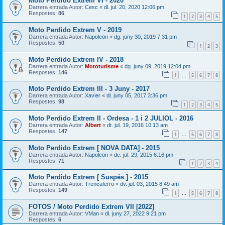
Moto Perdido Extrem VI - 2020
Darrera entrada Autor:
Cesc
«
dl. jul. 20, 2020 12:06 pm
Respostes:
86
1
2
3
4
5
Moto Perdido Extrem V - 2019
Darrera entrada Autor:
Napoleon
«
dg. juny 30, 2019 7:31 pm
Respostes:
50
1
2
3
Moto Perdido Extrem IV - 2018
Darrera entrada Autor:
Mototurisme
«
dg. juny 09, 2019 12:04 pm
Respostes:
146
1
5
6
7
8
…
Moto Perdido Extrem III - 3 Juny - 2017
Darrera entrada Autor:
Xavier
«
dl. juny 05, 2017 3:36 pm
Respostes:
98
1
2
3
4
5
Moto Perdido Extrem II - Ordesa - 1 i 2 JULIOL - 2016
Darrera entrada Autor:
Albert
«
dt. jul. 19, 2016 10:13 am
Respostes:
147
1
5
6
7
8
…
Moto Perdido Extrem [ NOVA DATA] - 2015
Darrera entrada Autor:
Napoleon
«
dc. jul. 29, 2015 6:16 pm
Respostes:
71
1
2
3
4
Moto Perdido Extrem [ Suspés ] - 2015
Darrera entrada Autor:
Trencaferro
«
dv. jul. 03, 2015 8:49 am
Respostes:
149
1
5
6
7
8
…
FOTOS / Moto Perdido Extrem VII [2022]
Darrera entrada Autor:
VMan
«
dl. juny 27, 2022 9:21 pm
Respostes:
6