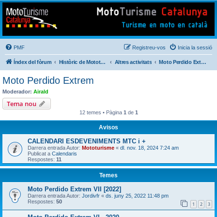
Mototurisme
Turisme en moto en català
PMF
Registreu-vos
Inicia la sessió
Índex del fòrum
Històric de Mototurisme
Altres activitats
Moto Perdido Extrem
Moto Perdido Extrem
Moderador:
Airald
Tema nou
12 temes • Pàgina
1
de
1
Avisos
CALENDARI ESDEVENIMENTS MTC i +
Darrera entrada Autor:
Mototurisme
«
dl. nov. 18, 2024 7:24 am
Publicat a
Calendaris
Respostes:
11
Temes
Moto Perdido Extrem VII [2022]
Darrera entrada Autor:
Jordivfr
«
ds. juny 25, 2022 11:48 pm
Respostes:
50
1
2
3