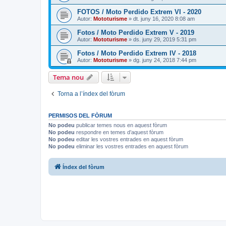
FOTOS / Moto Perdido Extrem VI - 2020
Autor:
Mototurisme
» dt. juny 16, 2020 8:08 am
Fotos / Moto Perdido Extrem V - 2019
Autor:
Mototurisme
» ds. juny 29, 2019 5:31 pm
Fotos / Moto Perdido Extrem IV - 2018
Autor:
Mototurisme
» dg. juny 24, 2018 7:44 pm
Tema nou
Torna a l’índex del fòrum
PERMISOS DEL FÒRUM
No podeu
publicar temes nous en aquest fòrum
No podeu
respondre en temes d’aquest fòrum
No podeu
editar les vostres entrades en aquest fòrum
No podeu
eliminar les vostres entrades en aquest fòrum
Índex del fòrum