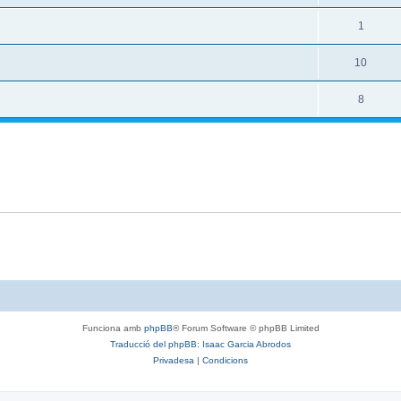
1
10
8
Funciona amb
phpBB
® Forum Software © phpBB Limited
Traducció del phpBB: Isaac Garcia Abrodos
Privadesa
|
Condicions