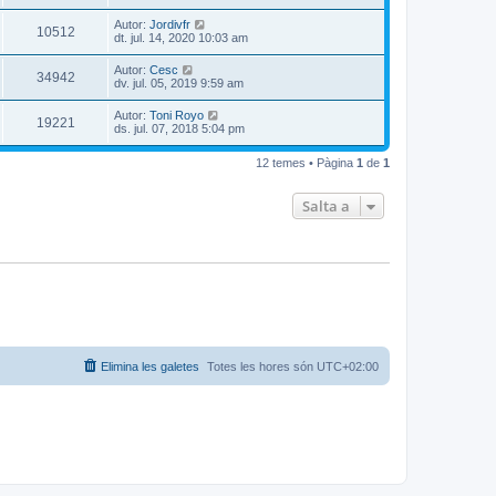
Autor:
Jordivfr
10512
dt. jul. 14, 2020 10:03 am
Autor:
Cesc
34942
dv. jul. 05, 2019 9:59 am
Autor:
Toni Royo
19221
ds. jul. 07, 2018 5:04 pm
12 temes • Pàgina
1
de
1
Salta a
Elimina les galetes
Totes les hores són
UTC+02:00