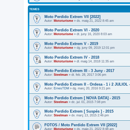
TEMES
Moto Perdido Extrem VII [2022]
Autor:
Mototurisme
» ds. maig 21, 2022 8:45 am
Moto Perdido Extrem VI - 2020
Autor:
Mototurisme
» dt. juny 16, 2020 8:03 am
Moto Perdido Extrem V - 2019
Autor:
Mototurisme
» dg. juny 09, 2019 12:01 pm
Moto Perdido Extrem IV - 2018
Autor:
Mototurisme
» dl. maig 14, 2018 11:35 am
Moto Perdido Extrem III - 3 Juny - 2017
Autor:
Steelman
» dt. feb. 28, 2017 3:06 pm
Moto Perdido Extrem II - Ordesa - 1 i 2 JULIOL 
Autor:
ErnesTDM
» dg. març 20, 2016 9:21 pm
Moto Perdido Extrem [ NOVA DATA] - 2015
Autor:
Steelman
» dc. jul. 01, 2015 7:08 pm
Moto Perdido Extrem [ Suspés ] - 2015
Autor:
Steelman
» dv. març 13, 2015 2:46 pm
FOTOS / Moto Perdido Extrem VII [2022]
Autor:
Mototurisme
» ds. maig 21, 2022 8:48 am