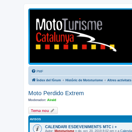
Mototurisme
Turisme en moto en català
PMF
Índex del fòrum
Històric de Mototurisme
Altres activitats
Moto Perdido Extrem
Moderador:
Airald
Tema nou
AVISOS
CALENDARI ESDEVENIMENTS MTC i +
Autor:
Mototurisme
» dg. oct. 20, 2019 8:02 pm » a
Calenda