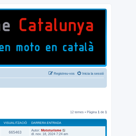
Registreu-vos
Inicia la sessió
12 temes • Pàgina
1
de
1
VISUALITZACIÓ
DARRERA ENTRADA
Autor:
Mototurisme
665463
dl. nov. 18, 2024 7:24 am