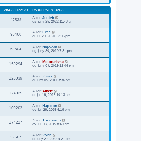
VISUALITZACIÓ
DARRERA ENTRADA
Autor:
Jordivfr
47538
ds. juny 25, 2022 11:48 pm
Autor:
Cesc
96460
dl. jul. 20, 2020 12:06 pm
Autor:
Napoleon
61604
dg. juny 30, 2019 7:31 pm
Autor:
Mototurisme
150294
dg. juny 09, 2019 12:04 pm
Autor:
Xavier
126039
dl. juny 05, 2017 3:36 pm
Autor:
Albert
174035
dt. jul. 19, 2016 10:13 am
Autor:
Napoleon
100203
dc. jul. 29, 2015 6:16 pm
Autor:
Trencaferro
174227
dv. jul. 03, 2015 8:49 am
Autor:
VMan
37567
dl. juny 27, 2022 9:21 pm