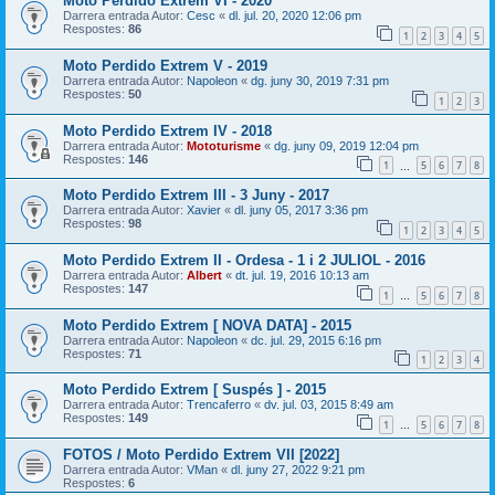
Moto Perdido Extrem VI - 2020
Darrera entrada Autor:
Cesc
«
dl. jul. 20, 2020 12:06 pm
Respostes:
86
1
2
3
4
5
Moto Perdido Extrem V - 2019
Darrera entrada Autor:
Napoleon
«
dg. juny 30, 2019 7:31 pm
Respostes:
50
1
2
3
Moto Perdido Extrem IV - 2018
Darrera entrada Autor:
Mototurisme
«
dg. juny 09, 2019 12:04 pm
Respostes:
146
1
5
6
7
8
…
Moto Perdido Extrem III - 3 Juny - 2017
Darrera entrada Autor:
Xavier
«
dl. juny 05, 2017 3:36 pm
Respostes:
98
1
2
3
4
5
Moto Perdido Extrem II - Ordesa - 1 i 2 JULIOL - 2016
Darrera entrada Autor:
Albert
«
dt. jul. 19, 2016 10:13 am
Respostes:
147
1
5
6
7
8
…
Moto Perdido Extrem [ NOVA DATA] - 2015
Darrera entrada Autor:
Napoleon
«
dc. jul. 29, 2015 6:16 pm
Respostes:
71
1
2
3
4
Moto Perdido Extrem [ Suspés ] - 2015
Darrera entrada Autor:
Trencaferro
«
dv. jul. 03, 2015 8:49 am
Respostes:
149
1
5
6
7
8
…
FOTOS / Moto Perdido Extrem VII [2022]
Darrera entrada Autor:
VMan
«
dl. juny 27, 2022 9:21 pm
Respostes:
6