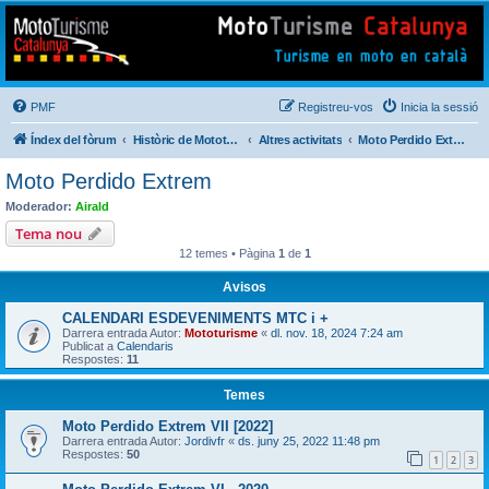
Mototurisme
Turisme en moto en català
PMF
Registreu-vos
Inicia la sessió
Índex del fòrum
Històric de Mototurisme
Altres activitats
Moto Perdido Extrem
Moto Perdido Extrem
Moderador:
Airald
Tema nou
12 temes • Pàgina
1
de
1
Avisos
CALENDARI ESDEVENIMENTS MTC i +
Darrera entrada Autor:
Mototurisme
«
dl. nov. 18, 2024 7:24 am
Publicat a
Calendaris
Respostes:
11
Temes
Moto Perdido Extrem VII [2022]
Darrera entrada Autor:
Jordivfr
«
ds. juny 25, 2022 11:48 pm
Respostes:
50
1
2
3