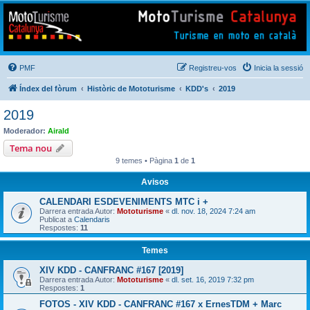
Mototurisme
Turisme en moto en català
PMF
Registreu-vos
Inicia la sessió
Índex del fòrum
Històric de Mototurisme
KDD's
2019
2019
Moderador:
Airald
Tema nou
9 temes • Pàgina
1
de
1
Avisos
CALENDARI ESDEVENIMENTS MTC i +
Darrera entrada Autor:
Mototurisme
«
dl. nov. 18, 2024 7:24 am
Publicat a
Calendaris
Respostes:
11
Temes
XIV KDD - CANFRANC #167 [2019]
Darrera entrada Autor:
Mototurisme
«
dl. set. 16, 2019 7:32 pm
Respostes:
1
FOTOS - XIV KDD - CANFRANC #167 x ErnesTDM + Marc