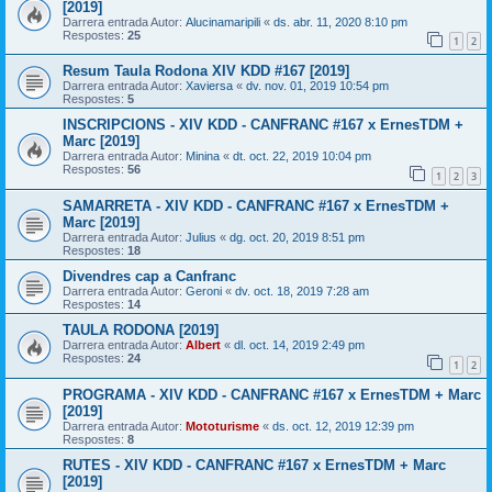
[2019]
Darrera entrada Autor:
Alucinamaripili
«
ds. abr. 11, 2020 8:10 pm
Respostes:
25
1
2
Resum Taula Rodona XIV KDD #167 [2019]
Darrera entrada Autor:
Xaviersa
«
dv. nov. 01, 2019 10:54 pm
Respostes:
5
INSCRIPCIONS - XIV KDD - CANFRANC #167 x ErnesTDM +
Marc [2019]
Darrera entrada Autor:
Minina
«
dt. oct. 22, 2019 10:04 pm
Respostes:
56
1
2
3
SAMARRETA - XIV KDD - CANFRANC #167 x ErnesTDM +
Marc [2019]
Darrera entrada Autor:
Julius
«
dg. oct. 20, 2019 8:51 pm
Respostes:
18
Divendres cap a Canfranc
Darrera entrada Autor:
Geroni
«
dv. oct. 18, 2019 7:28 am
Respostes:
14
TAULA RODONA [2019]
Darrera entrada Autor:
Albert
«
dl. oct. 14, 2019 2:49 pm
Respostes:
24
1
2
PROGRAMA - XIV KDD - CANFRANC #167 x ErnesTDM + Marc
[2019]
Darrera entrada Autor:
Mototurisme
«
ds. oct. 12, 2019 12:39 pm
Respostes:
8
RUTES - XIV KDD - CANFRANC #167 x ErnesTDM + Marc
[2019]