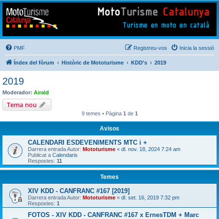
Mototurisme
Turisme en moto en català
PMF
Registreu-vos
Inicia la sessió
Índex del fòrum
Històric de Mototurisme
KDD's
2019
2019
Moderador:
Airald
Tema nou
9 temes • Pàgina
1
de
1
Avisos
CALENDARI ESDEVENIMENTS MTC i +
Darrera entrada Autor:
Mototurisme
«
dl. nov. 18, 2024 7:24 am
Publicat a
Calendaris
Respostes:
11
Temes
XIV KDD - CANFRANC #167 [2019]
Darrera entrada Autor:
Mototurisme
«
dl. set. 16, 2019 7:32 pm
Respostes:
1
FOTOS - XIV KDD - CANFRANC #167 x ErnesTDM + Marc