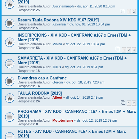
[2019]
Darrera entrada Autor:
Alucinamaripili
«
ds. abr. 11, 2020 8:10 pm
Respostes:
25
1
2
Resum Taula Rodona XIV KDD #167 [2019]
Darrera entrada Autor:
Xaviersa
«
dv. nov. 01, 2019 10:54 pm
Respostes:
5
INSCRIPCIONS - XIV KDD - CANFRANC #167 x ErnesTDM +
Marc [2019]
Darrera entrada Autor:
Minina
«
dt. oct. 22, 2019 10:04 pm
Respostes:
56
1
2
3
SAMARRETA - XIV KDD - CANFRANC #167 x ErnesTDM +
Marc [2019]
Darrera entrada Autor:
Julius
«
dg. oct. 20, 2019 8:51 pm
Respostes:
18
Divendres cap a Canfranc
Darrera entrada Autor:
Geroni
«
dv. oct. 18, 2019 7:28 am
Respostes:
14
TAULA RODONA [2019]
Darrera entrada Autor:
Albert
«
dl. oct. 14, 2019 2:49 pm
Respostes:
24
1
2
PROGRAMA - XIV KDD - CANFRANC #167 x ErnesTDM + Marc
[2019]
Darrera entrada Autor:
Mototurisme
«
ds. oct. 12, 2019 12:39 pm
Respostes:
8
RUTES - XIV KDD - CANFRANC #167 x ErnesTDM + Marc
[2019]