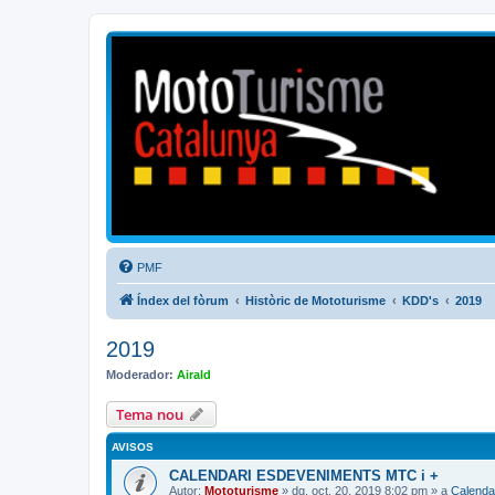
Mototurisme
Turisme en moto en català
PMF
Índex del fòrum
Històric de Mototurisme
KDD's
2019
2019
Moderador:
Airald
Tema nou
AVISOS
CALENDARI ESDEVENIMENTS MTC i +
Autor:
Mototurisme
» dg. oct. 20, 2019 8:02 pm » a
Calenda