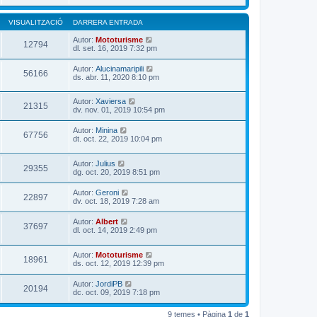
VISUALITZACIÓ
DARRERA ENTRADA
Autor:
Mototurisme
12794
dl. set. 16, 2019 7:32 pm
Autor:
Alucinamaripili
56166
ds. abr. 11, 2020 8:10 pm
Autor:
Xaviersa
21315
dv. nov. 01, 2019 10:54 pm
Autor:
Minina
67756
dt. oct. 22, 2019 10:04 pm
Autor:
Julius
29355
dg. oct. 20, 2019 8:51 pm
Autor:
Geroni
22897
dv. oct. 18, 2019 7:28 am
Autor:
Albert
37697
dl. oct. 14, 2019 2:49 pm
Autor:
Mototurisme
18961
ds. oct. 12, 2019 12:39 pm
Autor:
JordiPB
20194
dc. oct. 09, 2019 7:18 pm
9 temes • Pàgina
1
de
1