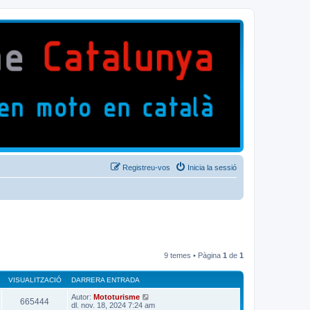
Registreu-vos
Inicia la sessió
9 temes • Pàgina
1
de
1
VISUALITZACIÓ
DARRERA ENTRADA
Autor:
Mototurisme
665444
dl. nov. 18, 2024 7:24 am