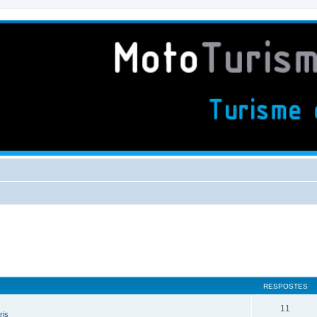
RESPOSTES
11
ris