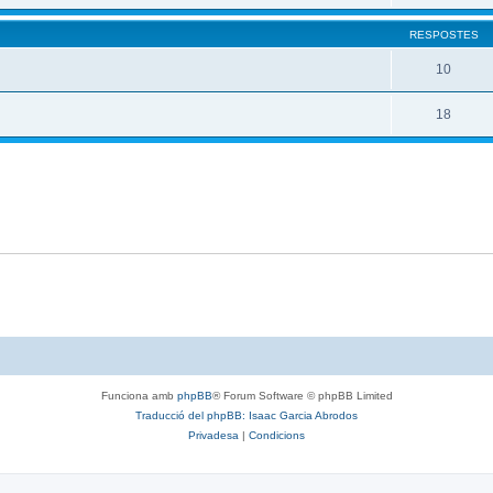
RESPOSTES
10
18
Funciona amb
phpBB
® Forum Software © phpBB Limited
Traducció del phpBB: Isaac Garcia Abrodos
Privadesa
|
Condicions