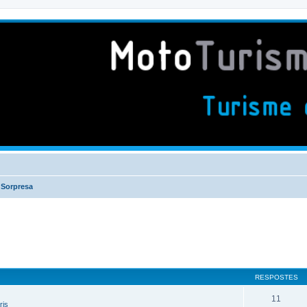
 Sorpresa
RESPOSTES
11
ris