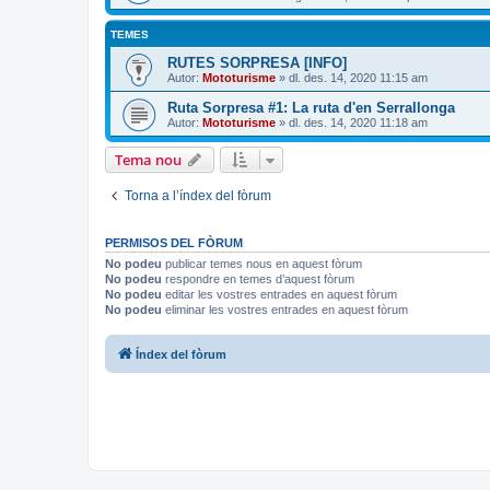
TEMES
RUTES SORPRESA [INFO]
Autor:
Mototurisme
» dl. des. 14, 2020 11:15 am
Ruta Sorpresa #1: La ruta d'en Serrallonga
Autor:
Mototurisme
» dl. des. 14, 2020 11:18 am
Tema nou
Torna a l’índex del fòrum
PERMISOS DEL FÒRUM
No podeu
publicar temes nous en aquest fòrum
No podeu
respondre en temes d’aquest fòrum
No podeu
editar les vostres entrades en aquest fòrum
No podeu
eliminar les vostres entrades en aquest fòrum
Índex del fòrum