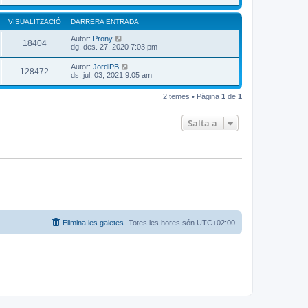
VISUALITZACIÓ
DARRERA ENTRADA
Autor:
Prony
18404
dg. des. 27, 2020 7:03 pm
Autor:
JordiPB
128472
ds. jul. 03, 2021 9:05 am
2 temes • Pàgina
1
de
1
Salta a
Elimina les galetes
Totes les hores són
UTC+02:00