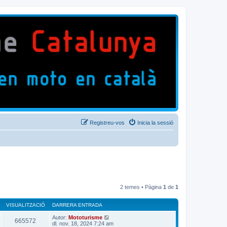
Registreu-vos
Inicia la sessió
2 temes • Pàgina
1
de
1
VISUALITZACIÓ
DARRERA ENTRADA
Autor:
Mototurisme
665572
dl. nov. 18, 2024 7:24 am