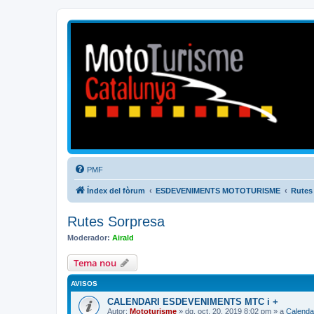
Mototurisme
Turisme en moto en català
PMF
Índex del fòrum
ESDEVENIMENTS MOTOTURISME
Rutes
Rutes Sorpresa
Moderador:
Airald
Tema nou
AVISOS
CALENDARI ESDEVENIMENTS MTC i +
Autor:
Mototurisme
» dg. oct. 20, 2019 8:02 pm » a
Calenda