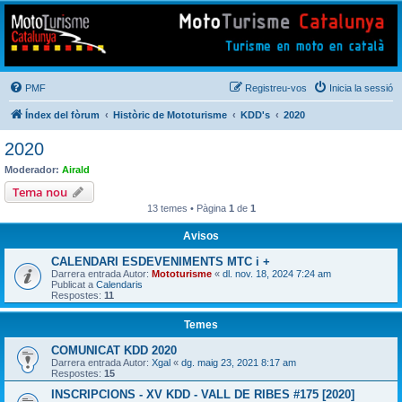
Mototurisme
Turisme en moto en català
PMF
Registreu-vos
Inicia la sessió
Índex del fòrum
Històric de Mototurisme
KDD's
2020
2020
Moderador:
Airald
Tema nou
13 temes • Pàgina
1
de
1
Avisos
CALENDARI ESDEVENIMENTS MTC i +
Darrera entrada Autor:
Mototurisme
«
dl. nov. 18, 2024 7:24 am
Publicat a
Calendaris
Respostes:
11
Temes
COMUNICAT KDD 2020
Darrera entrada Autor:
Xgal
«
dg. maig 23, 2021 8:17 am
Respostes:
15
INSCRIPCIONS - XV KDD - VALL DE RIBES #175 [2020]