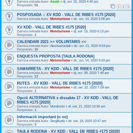
Darrera entrada Autor:
Airald
«
dj. oct. 15, 2020 4:40 pm
Respostes:
51
1
2
3
POSPOSADA :: XV KDD - VALL DE RIBES #175 [2020]
Darrera entrada Autor:
Mototurisme
«
dc. oct. 14, 2020 5:08 pm
XV KDD - VALL DE RIBES #175 [2020]
Darrera entrada Autor:
Mototurisme
«
dj. set. 10, 2020 6:13 pm
Respostes:
1
CALENDARI 2021 >> VOLUNTARIS <<
Darrera entrada Autor:
Alucinamaripili
«
dc. oct. 21, 2020 9:53 pm
Respostes:
10
ENQUESTA PROPOSTA [TAULA RODONA]
Darrera entrada Autor:
Mototurisme
«
dc. oct. 14, 2020 5:43 pm
SAMARRETA - XV KDD - VALL DE RIBES #175 [2020]
Darrera entrada Autor:
Mototurisme
«
dj. oct. 08, 2020 7:48 am
Respostes:
13
RUTES - XV KDD - VALL DE RIBES #175 [2020]
Darrera entrada Autor:
Mototurisme
«
dt. set. 22, 2020 7:09 am
Respostes:
1
Opció ALTERNATIVA x dissabte 17 - XV KDD - VALL DE
RIBES #175 [2020]
Darrera entrada Autor:
Mon&mon
«
dl. set. 21, 2020 10:56 am
Respostes:
1
Informació important (o no)
Darrera entrada Autor:
Sergibuda
«
dv. set. 18, 2020 10:47 pm
Respostes:
3
TAULA RODONA - XV KDD - VALL DE RIBES #175 [2020]