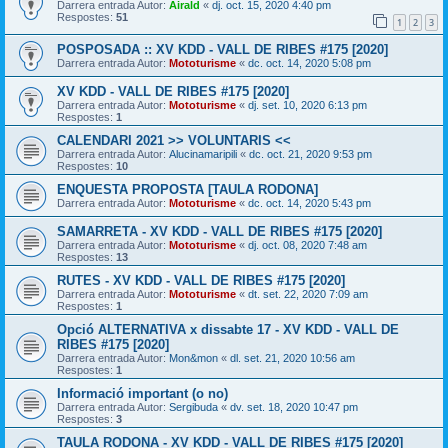
Darrera entrada Autor:
Airald
«
dj. oct. 15, 2020 4:40 pm
Respostes:
51
1
2
3
POSPOSADA :: XV KDD - VALL DE RIBES #175 [2020]
Darrera entrada Autor:
Mototurisme
«
dc. oct. 14, 2020 5:08 pm
XV KDD - VALL DE RIBES #175 [2020]
Darrera entrada Autor:
Mototurisme
«
dj. set. 10, 2020 6:13 pm
Respostes:
1
CALENDARI 2021 >> VOLUNTARIS <<
Darrera entrada Autor:
Alucinamaripili
«
dc. oct. 21, 2020 9:53 pm
Respostes:
10
ENQUESTA PROPOSTA [TAULA RODONA]
Darrera entrada Autor:
Mototurisme
«
dc. oct. 14, 2020 5:43 pm
SAMARRETA - XV KDD - VALL DE RIBES #175 [2020]
Darrera entrada Autor:
Mototurisme
«
dj. oct. 08, 2020 7:48 am
Respostes:
13
RUTES - XV KDD - VALL DE RIBES #175 [2020]
Darrera entrada Autor:
Mototurisme
«
dt. set. 22, 2020 7:09 am
Respostes:
1
Opció ALTERNATIVA x dissabte 17 - XV KDD - VALL DE
RIBES #175 [2020]
Darrera entrada Autor:
Mon&mon
«
dl. set. 21, 2020 10:56 am
Respostes:
1
Informació important (o no)
Darrera entrada Autor:
Sergibuda
«
dv. set. 18, 2020 10:47 pm
Respostes:
3
TAULA RODONA - XV KDD - VALL DE RIBES #175 [2020]