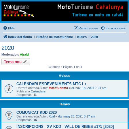
Mototurisme
Turisme en moto en català
PMF
Registreu-vos
Inicia la sessió
Índex del fòrum
Històric de Mototurisme
KDD's
2020
2020
Moderador:
Airald
Tema nou
13 temes • Pàgina
1
de
1
Avisos
CALENDARI ESDEVENIMENTS MTC i +
Darrera entrada Autor:
Mototurisme
«
dl. nov. 18, 2024 7:24 am
Publicat a
Calendaris
Respostes:
11
Temes
COMUNICAT KDD 2020
Darrera entrada Autor:
Xgal
«
dg. maig 23, 2021 8:17 am
Respostes:
15
INSCRIPCIONS - XV KDD - VALL DE RIBES #175 [2020]