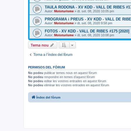
TAULA RODONA - XV KDD - VALL DE RIBES #17
Autor:
Mototurisme
» dt. set. 08, 2020 10:05 pm
PROGRAMA i PREUS - XV KDD - VALL DE RIBES
Autor:
Mototurisme
» dt. set. 08, 2020 9:58 pm
FOTOS - XV KDD - VALL DE RIBES #175 [2020]
Autor:
Mototurisme
» dt. set. 08, 2020 10:08 pm
Tema nou
Torna a l’índex del fòrum
PERMISOS DEL FÒRUM
No podeu
publicar temes nous en aquest fòrum
No podeu
respondre en temes d’aquest fòrum
No podeu
editar les vostres entrades en aquest fòrum
No podeu
eliminar les vostres entrades en aquest fòrum
Índex del fòrum