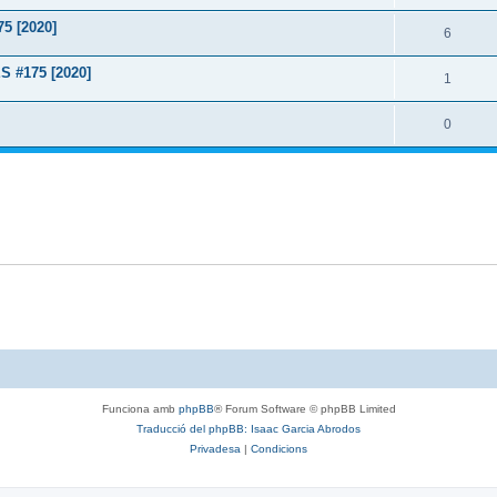
5 [2020]
6
 #175 [2020]
1
0
Funciona amb
phpBB
® Forum Software © phpBB Limited
Traducció del phpBB: Isaac Garcia Abrodos
Privadesa
|
Condicions