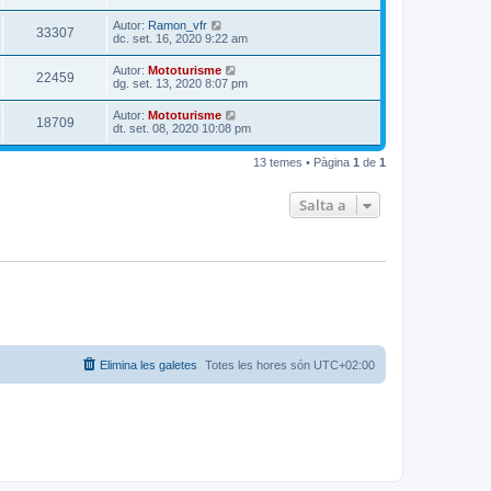
Autor:
Ramon_vfr
33307
dc. set. 16, 2020 9:22 am
Autor:
Mototurisme
22459
dg. set. 13, 2020 8:07 pm
Autor:
Mototurisme
18709
dt. set. 08, 2020 10:08 pm
13 temes • Pàgina
1
de
1
Salta a
Elimina les galetes
Totes les hores són
UTC+02:00