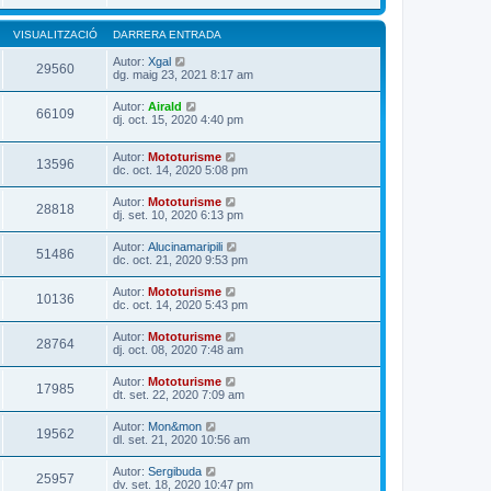
VISUALITZACIÓ
DARRERA ENTRADA
Autor:
Xgal
29560
dg. maig 23, 2021 8:17 am
Autor:
Airald
66109
dj. oct. 15, 2020 4:40 pm
Autor:
Mototurisme
13596
dc. oct. 14, 2020 5:08 pm
Autor:
Mototurisme
28818
dj. set. 10, 2020 6:13 pm
Autor:
Alucinamaripili
51486
dc. oct. 21, 2020 9:53 pm
Autor:
Mototurisme
10136
dc. oct. 14, 2020 5:43 pm
Autor:
Mototurisme
28764
dj. oct. 08, 2020 7:48 am
Autor:
Mototurisme
17985
dt. set. 22, 2020 7:09 am
Autor:
Mon&mon
19562
dl. set. 21, 2020 10:56 am
Autor:
Sergibuda
25957
dv. set. 18, 2020 10:47 pm