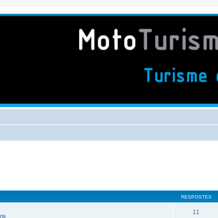
RESPOSTES
11
ris