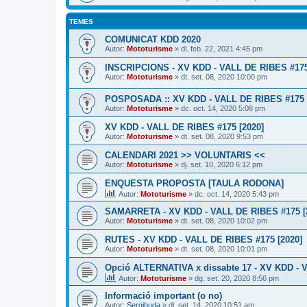
TEMES
COMUNICAT KDD 2020
Autor:
Mototurisme
» dl. feb. 22, 2021 4:45 pm
INSCRIPCIONS - XV KDD - VALL DE RIBES #175
Autor:
Mototurisme
» dt. set. 08, 2020 10:00 pm
POSPOSADA :: XV KDD - VALL DE RIBES #175 
Autor:
Mototurisme
» dc. oct. 14, 2020 5:08 pm
XV KDD - VALL DE RIBES #175 [2020]
Autor:
Mototurisme
» dt. set. 08, 2020 9:53 pm
CALENDARI 2021 >> VOLUNTARIS <<
Autor:
Mototurisme
» dj. set. 10, 2020 6:12 pm
ENQUESTA PROPOSTA [TAULA RODONA]
Autor:
Mototurisme
» dc. oct. 14, 2020 5:43 pm
SAMARRETA - XV KDD - VALL DE RIBES #175 [
Autor:
Mototurisme
» dt. set. 08, 2020 10:02 pm
RUTES - XV KDD - VALL DE RIBES #175 [2020]
Autor:
Mototurisme
» dt. set. 08, 2020 10:01 pm
Opció ALTERNATIVA x dissabte 17 - XV KDD - 
Autor:
Mototurisme
» dg. set. 20, 2020 8:56 pm
Informació important (o no)
Autor:
Sergibuda
» dl. set. 14, 2020 10:51 am