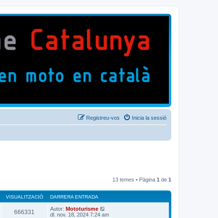
Registreu-vos
Inicia la sessió
13 temes • Pàgina
1
de
1
VISUALITZACIÓ
DARRERA ENTRADA
Autor:
Mototurisme
666331
dl. nov. 18, 2024 7:24 am