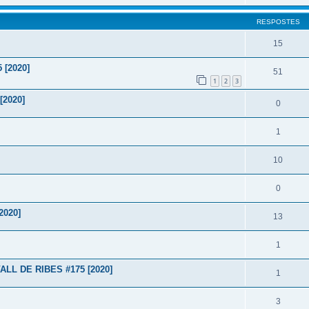
RESPOSTES
15
 [2020]
51
1
2
3
[2020]
0
1
10
0
2020]
13
1
VALL DE RIBES #175 [2020]
1
3