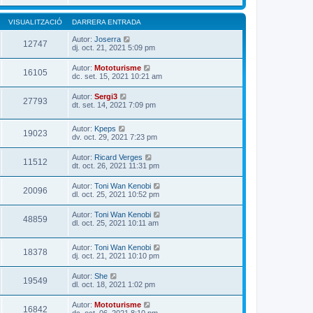
VISUALITZACIÓ
DARRERA ENTRADA
Autor:
Joserra
12747
dj. oct. 21, 2021 5:09 pm
Autor:
Mototurisme
16105
dc. set. 15, 2021 10:21 am
Autor:
Sergi3
27793
dt. set. 14, 2021 7:09 pm
Autor:
Kpeps
19023
dv. oct. 29, 2021 7:23 pm
Autor:
Ricard Verges
11512
dt. oct. 26, 2021 11:31 pm
Autor:
Toni Wan Kenobi
20096
dl. oct. 25, 2021 10:52 pm
Autor:
Toni Wan Kenobi
48859
dl. oct. 25, 2021 10:11 am
Autor:
Toni Wan Kenobi
18378
dj. oct. 21, 2021 10:10 pm
Autor:
She
19549
dl. oct. 18, 2021 1:02 pm
Autor:
Mototurisme
16842