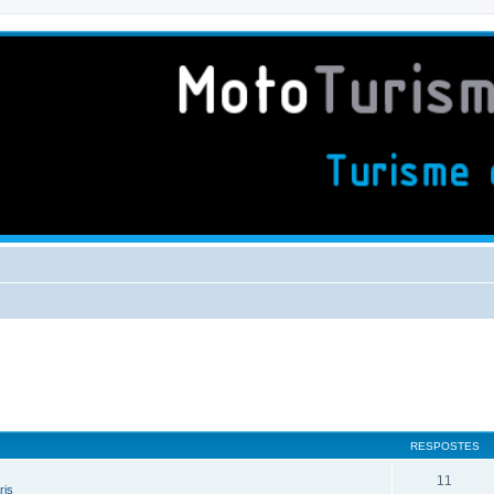
RESPOSTES
11
ris