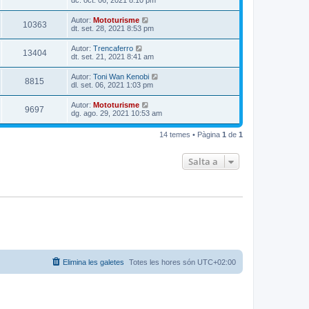
dc. oct. 06, 2021 8:10 pm
Autor:
Mototurisme
10363
dt. set. 28, 2021 8:53 pm
Autor:
Trencaferro
13404
dt. set. 21, 2021 8:41 am
Autor:
Toni Wan Kenobi
8815
dl. set. 06, 2021 1:03 pm
Autor:
Mototurisme
9697
dg. ago. 29, 2021 10:53 am
14 temes • Pàgina
1
de
1
Salta a
Elimina les galetes
Totes les hores són
UTC+02:00