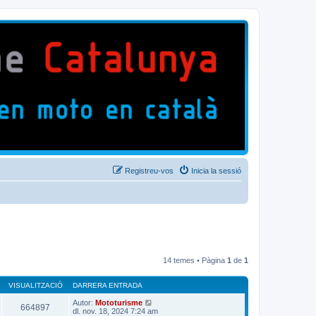
Registreu-vos
Inicia la sessió
14 temes • Pàgina
1
de
1
VISUALITZACIÓ
DARRERA ENTRADA
Autor:
Mototurisme
664897
dl. nov. 18, 2024 7:24 am