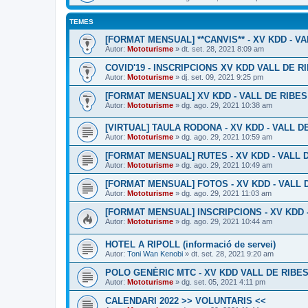
TEMES
[FORMAT MENSUAL] **CANVIS** - XV KDD - VAL
Autor:
Mototurisme
» dt. set. 28, 2021 8:09 am
COVID'19 - INSCRIPCIONS XV KDD VALL DE R
Autor:
Mototurisme
» dj. set. 09, 2021 9:25 pm
[FORMAT MENSUAL] XV KDD - VALL DE RIBES #
Autor:
Mototurisme
» dg. ago. 29, 2021 10:38 am
[VIRTUAL] TAULA RODONA - XV KDD - VALL DE 
Autor:
Mototurisme
» dg. ago. 29, 2021 10:59 am
[FORMAT MENSUAL] RUTES - XV KDD - VALL DE
Autor:
Mototurisme
» dg. ago. 29, 2021 10:49 am
[FORMAT MENSUAL] FOTOS - XV KDD - VALL DE
Autor:
Mototurisme
» dg. ago. 29, 2021 11:03 am
[FORMAT MENSUAL] INSCRIPCIONS - XV KDD - 
Autor:
Mototurisme
» dg. ago. 29, 2021 10:44 am
HOTEL A RIPOLL (informació de servei)
Autor:
Toni Wan Kenobi
» dt. set. 28, 2021 9:20 am
POLO GENÈRIC MTC - XV KDD VALL DE RIBES 
Autor:
Mototurisme
» dg. set. 05, 2021 4:11 pm
CALENDARI 2022 >> VOLUNTARIS <<