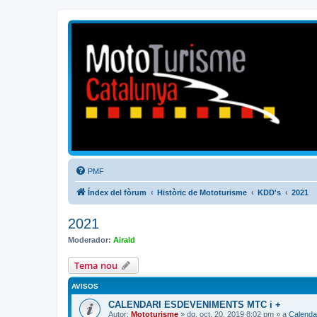
Mototurisme
Turisme en moto en català
PMF
Índex del fòrum
Històric de Mototurisme
KDD's
2021
2021
Moderador:
Airald
Tema nou
AVISOS
CALENDARI ESDEVENIMENTS MTC i +
Autor:
Mototurisme
» dg. oct. 20, 2019 8:02 pm » a
Calenda