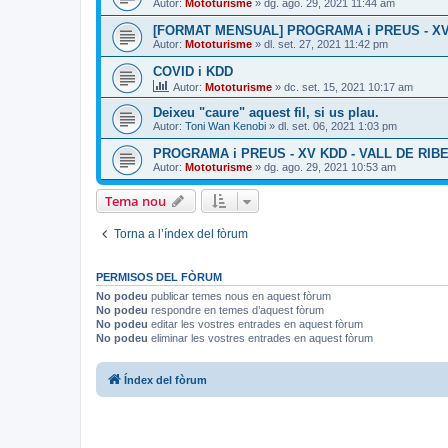
Autor:
Mototurisme
» dg. ago. 29, 2021 11:44 am
[FORMAT MENSUAL] PROGRAMA i PREUS - XV K
Autor:
Mototurisme
» dl. set. 27, 2021 11:42 pm
COVID i KDD
Autor:
Mototurisme
» dc. set. 15, 2021 10:17 am
Deixeu "caure" aquest fil, si us plau.
Autor:
Toni Wan Kenobi
» dl. set. 06, 2021 1:03 pm
PROGRAMA i PREUS - XV KDD - VALL DE RIBES
Autor:
Mototurisme
» dg. ago. 29, 2021 10:53 am
Tema nou
Torna a l’índex del fòrum
PERMISOS DEL FÒRUM
No podeu
publicar temes nous en aquest fòrum
No podeu
respondre en temes d’aquest fòrum
No podeu
editar les vostres entrades en aquest fòrum
No podeu
eliminar les vostres entrades en aquest fòrum
Índex del fòrum