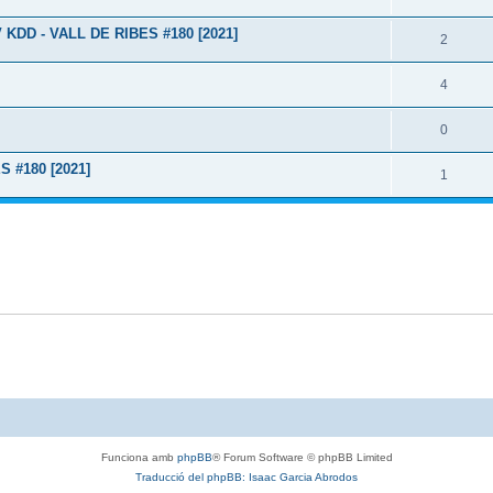
DD - VALL DE RIBES #180 [2021]
2
4
0
 #180 [2021]
1
Funciona amb
phpBB
® Forum Software © phpBB Limited
Traducció del phpBB: Isaac Garcia Abrodos