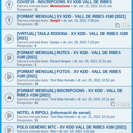
COVID'19 - INSCRIPCIONS XV KDD VALL DE RIBES
Darrera entrada Autor:
Mototurisme
«
dc. set. 15, 2021 10:21 am
Respostes:
11
[FORMAT MENSUAL] XV KDD - VALL DE RIBES #180 [2021]
Darrera entrada Autor:
Sergi3
«
dt. set. 14, 2021 7:09 pm
Respostes:
25
1
2
[VIRTUAL] TAULA RODONA - XV KDD - VALL DE RIBES #180
[2021]
Darrera entrada Autor:
Kpeps
«
dv. oct. 29, 2021 7:23 pm
Respostes:
4
[FORMAT MENSUAL] RUTES - XV KDD - VALL DE RIBES
#180 [2021]
Darrera entrada Autor:
Ricard Verges
«
dt. oct. 26, 2021 11:31 pm
Respostes:
3
[FORMAT MENSUAL] FOTOS - XV KDD - VALL DE RIBES
#180 [2021]
Darrera entrada Autor:
Toni Wan Kenobi
«
dl. oct. 25, 2021 10:52 pm
Respostes:
18
[FORMAT MENSUAL] INSCRIPCIONS - XV KDD - VALL DE
RIBES #180 [2021]
Darrera entrada Autor:
Toni Wan Kenobi
«
dl. oct. 25, 2021 10:11 am
Respostes:
52
1
2
3
HOTEL A RIPOLL (informació de servei)
Darrera entrada Autor:
Toni Wan Kenobi
«
dj. oct. 21, 2021 10:10 pm
Respostes:
15
POLO GENÈRIC MTC - XV KDD VALL DE RIBES #180 [2021]
Darrera entrada Autor:
She
«
dl. oct. 18, 2021 1:02 pm