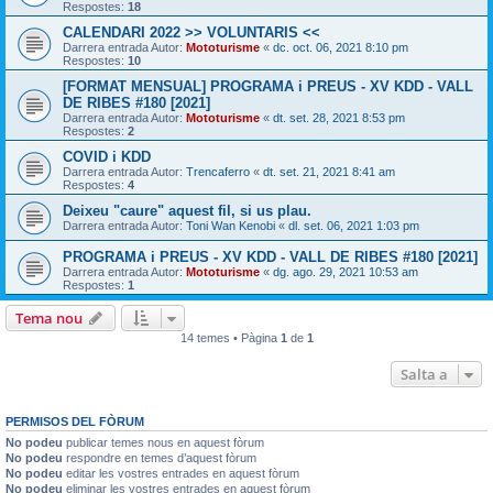
Respostes:
18
CALENDARI 2022 >> VOLUNTARIS <<
Darrera entrada Autor:
Mototurisme
«
dc. oct. 06, 2021 8:10 pm
Respostes:
10
[FORMAT MENSUAL] PROGRAMA i PREUS - XV KDD - VALL
DE RIBES #180 [2021]
Darrera entrada Autor:
Mototurisme
«
dt. set. 28, 2021 8:53 pm
Respostes:
2
COVID i KDD
Darrera entrada Autor:
Trencaferro
«
dt. set. 21, 2021 8:41 am
Respostes:
4
Deixeu "caure" aquest fil, si us plau.
Darrera entrada Autor:
Toni Wan Kenobi
«
dl. set. 06, 2021 1:03 pm
PROGRAMA i PREUS - XV KDD - VALL DE RIBES #180 [2021]
Darrera entrada Autor:
Mototurisme
«
dg. ago. 29, 2021 10:53 am
Respostes:
1
Tema nou
14 temes • Pàgina
1
de
1
Salta a
PERMISOS DEL FÒRUM
No podeu
publicar temes nous en aquest fòrum
No podeu
respondre en temes d’aquest fòrum
No podeu
editar les vostres entrades en aquest fòrum
No podeu
eliminar les vostres entrades en aquest fòrum