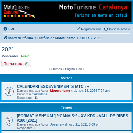
Mototurisme
Turisme en moto en català
PMF
Registreu-vos
Inicia la sessió
Índex del fòrum
Històric de Mototurisme
KDD's
2021
2021
Moderador:
Airald
Tema nou
14 temes • Pàgina
1
de
1
Avisos
CALENDARI ESDEVENIMENTS MTC i +
Darrera entrada Autor:
Mototurisme
«
dl. nov. 18, 2024 7:24 am
Publicat a
Calendaris
Respostes:
11
Temes
[FORMAT MENSUAL] **CANVIS** - XV KDD - VALL DE RIBES
#180 [2021]
Darrera entrada Autor:
Joserra
«
dj. oct. 21, 2021 5:09 pm
Respostes:
6