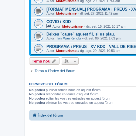
Autor:
Mototurisme
» dg. ago. 29, 2021 11:44 am
[FORMAT MENSUAL] PROGRAMA i PREUS - XV K
Autor:
Mototurisme
» dl. set. 27, 2021 11:42 pm
COVID i KDD
Autor:
Mototurisme
» dc. set. 15, 2021 10:17 am
Deixeu "caure" aquest fil, si us plau.
Autor:
Toni Wan Kenobi
» dl. set. 06, 2021 1:03 pm
PROGRAMA i PREUS - XV KDD - VALL DE RIBES
Autor:
Mototurisme
» dg. ago. 29, 2021 10:53 am
Tema nou
Torna a l’índex del fòrum
PERMISOS DEL FÒRUM
No podeu
publicar temes nous en aquest fòrum
No podeu
respondre en temes d’aquest fòrum
No podeu
editar les vostres entrades en aquest fòrum
No podeu
eliminar les vostres entrades en aquest fòrum
Índex del fòrum