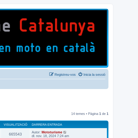
Registreu-vos
Inicia la sessió
14 temes • Pàgina
1
de
1
VISUALITZACIÓ
DARRERA ENTRADA
Autor:
Mototurisme
665543
dl. nov. 18, 2024 7:24 am