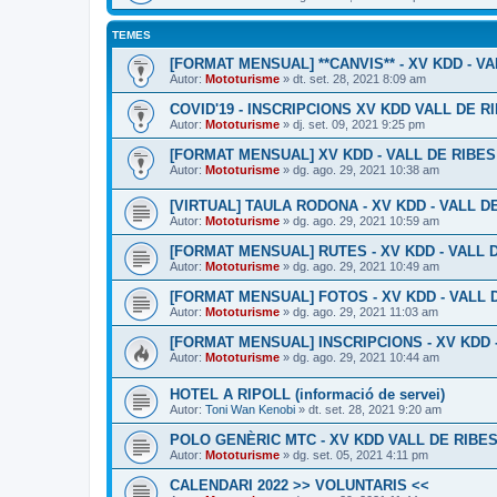
TEMES
[FORMAT MENSUAL] **CANVIS** - XV KDD - VAL
Autor:
Mototurisme
» dt. set. 28, 2021 8:09 am
COVID'19 - INSCRIPCIONS XV KDD VALL DE R
Autor:
Mototurisme
» dj. set. 09, 2021 9:25 pm
[FORMAT MENSUAL] XV KDD - VALL DE RIBES #
Autor:
Mototurisme
» dg. ago. 29, 2021 10:38 am
[VIRTUAL] TAULA RODONA - XV KDD - VALL DE 
Autor:
Mototurisme
» dg. ago. 29, 2021 10:59 am
[FORMAT MENSUAL] RUTES - XV KDD - VALL DE
Autor:
Mototurisme
» dg. ago. 29, 2021 10:49 am
[FORMAT MENSUAL] FOTOS - XV KDD - VALL DE
Autor:
Mototurisme
» dg. ago. 29, 2021 11:03 am
[FORMAT MENSUAL] INSCRIPCIONS - XV KDD - 
Autor:
Mototurisme
» dg. ago. 29, 2021 10:44 am
HOTEL A RIPOLL (informació de servei)
Autor:
Toni Wan Kenobi
» dt. set. 28, 2021 9:20 am
POLO GENÈRIC MTC - XV KDD VALL DE RIBES 
Autor:
Mototurisme
» dg. set. 05, 2021 4:11 pm
CALENDARI 2022 >> VOLUNTARIS <<