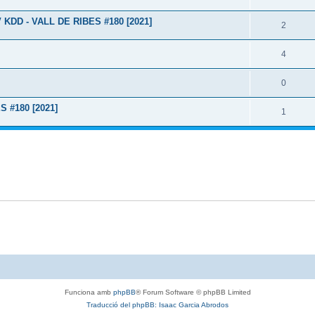
DD - VALL DE RIBES #180 [2021]
2
4
0
 #180 [2021]
1
Funciona amb
phpBB
® Forum Software © phpBB Limited
Traducció del phpBB: Isaac Garcia Abrodos