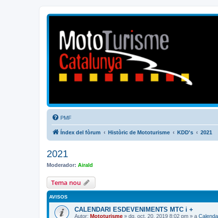
Mototurisme
Turisme en moto en català
PMF
Índex del fòrum
Històric de Mototurisme
KDD's
2021
2021
Moderador:
Airald
Tema nou
AVISOS
CALENDARI ESDEVENIMENTS MTC i +
Autor:
Mototurisme
» dg. oct. 20, 2019 8:02 pm » a
Calenda