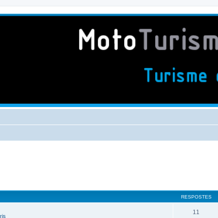
RESPOSTES
11
ris