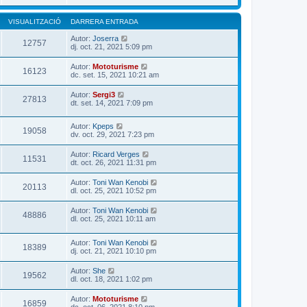
VISUALITZACIÓ
DARRERA ENTRADA
Autor:
Joserra
12757
dj. oct. 21, 2021 5:09 pm
Autor:
Mototurisme
16123
dc. set. 15, 2021 10:21 am
Autor:
Sergi3
27813
dt. set. 14, 2021 7:09 pm
Autor:
Kpeps
19058
dv. oct. 29, 2021 7:23 pm
Autor:
Ricard Verges
11531
dt. oct. 26, 2021 11:31 pm
Autor:
Toni Wan Kenobi
20113
dl. oct. 25, 2021 10:52 pm
Autor:
Toni Wan Kenobi
48886
dl. oct. 25, 2021 10:11 am
Autor:
Toni Wan Kenobi
18389
dj. oct. 21, 2021 10:10 pm
Autor:
She
19562
dl. oct. 18, 2021 1:02 pm
Autor:
Mototurisme
16859