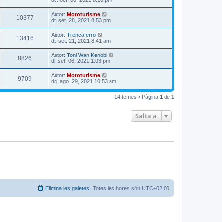
dc. oct. 06, 2021 8:10 pm
Autor:
Mototurisme
10377
dt. set. 28, 2021 8:53 pm
Autor:
Trencaferro
13416
dt. set. 21, 2021 8:41 am
Autor:
Toni Wan Kenobi
8826
dl. set. 06, 2021 1:03 pm
Autor:
Mototurisme
9709
dg. ago. 29, 2021 10:53 am
14 temes • Pàgina
1
de
1
Salta a
Elimina les galetes
Totes les hores són
UTC+02:00